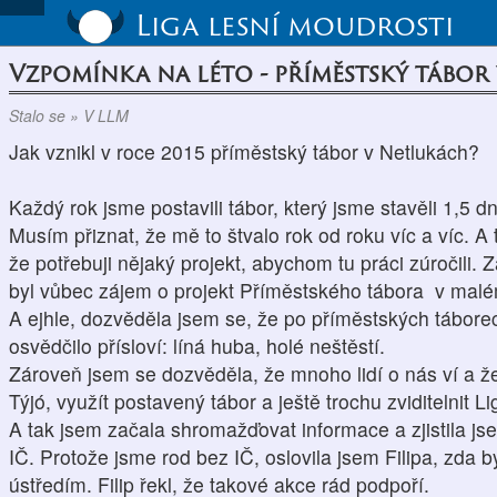
Liga lesní moudrosti
Vzpomínka na léto - příměstský tábo
Stalo se » V LLM
Jak vznikl v roce 2015 příměstský tábor v Netlukách?
Každý rok jsme postavili tábor, který jsme stavěli 1,5 d
Musím přiznat, že mě to štvalo rok od roku víc a víc. A t
že potřebuji nějaký projekt, abychom tu práci zúročili. 
byl vůbec zájem o projekt Příměstského tábora v malé
A ejhle, dozvěděla jsem se, že po příměstských táborec
osvědčilo přísloví: líná huba, holé neštěstí.
Zároveň jsem se dozvěděla, že mnoho lidí o nás ví a že
Týjó, využít postavený tábor a ještě trochu zviditelnit Li
A tak jsem začala shromažďovat informace a zjistila jse
IČ. Protože jsme rod bez IČ, oslovila jsem Filipa, zda 
ústředím. Filip řekl, že takové akce rád podpoří.