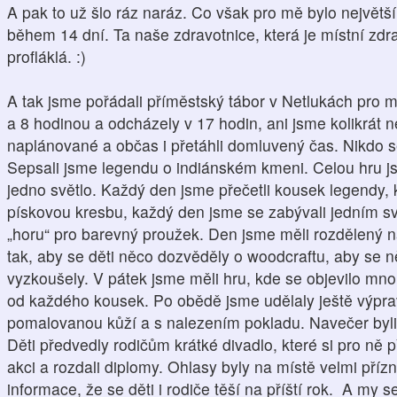
A pak to už šlo ráz naráz. Co však pro mě bylo největš
během 14 dní. Ta naše zdravotnice, která je místní zdravo
profláklá. :)
A tak jsme pořádali příměstský tábor v Netlukách pro mí
a 8 hodinou a odcházely v 17 hodin, ani jsme kolikrát n
naplánované a občas i přetáhli domluvený čas. Nikdo se
Sepsali jsme legendu o indiánském kmeni. Celou hru js
jedno světlo. Každý den jsme přečetli kousek legendy,
pískovou kresbu, každý den jsme se zabývali jedním svě
„horu“ pro barevný proužek. Den jsme měli rozdělený na
tak, aby se děti něco dozvěděly o woodcraftu, aby se n
vyzkoušely. V pátek jsme měli hru, kde se objevilo mno
od každého kousek. Po obědě jsme udělaly ještě výpra
pomalovanou kůží a s nalezením pokladu. Navečer byli 
Děti předvedly rodičům krátké divadlo, které si pro ně př
akci a rozdali diplomy. Ohlasy byly na místě velmi př
informace, že se děti i rodiče těší na příští rok. A my s