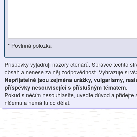
* Povinná položka
Příspěvky vyjadřují názory čtenářů. Správce těchto str
obsah a nenese za něj zodpovědnost. Vyhrazuje si však
Nepřijatelné jsou zejména urážky, vulgarismy, ras
příspěvky nesouvisející s příslušným tématem.
Pokud s něčím nesouhlasíte, uveďte důvod a přidejte 
ničemu a nemá tu co dělat.