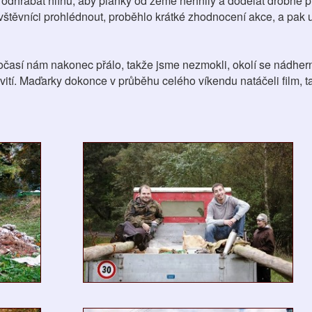
u a odhrabat hlínu, aby plaňky od země nehnily a dodělat drobné 
návštěvníci prohlédnout, proběhlo krátké zhodnocení akce, a pak 
očasí nám nakonec přálo, takže jsme nezmokli, okolí se nádhe
acovití. Maďarky dokonce v průběhu celého víkendu natáčeli film,