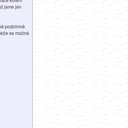
práce kolem
už jsme jen
rně podzimně
 takže se možná