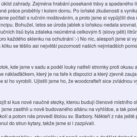
 úklid zahrady. Zejména hrabání posekané trávy a spadaného list
bné práce proběhly i kolem domu. Po loňské zkušenosti s vyni
 jsme počítali s ručním moštováním, a proto jsme si vypůjčili dva r
incipu. Bohužel, letos se úroda jablek s loňskou nedala srovnat.
ručních lisů byla zdaleka neúměrná celkovým 5 (slovy pěti) litrů
ro každého sklenku na ochutnání :-) No nic, alespoň jsme si vy
a kliku se těšilo asi největší pozornosti našich nejmladších pom
ok, kde jsme v sadu a podél louky natřeli stromky proti okusu a
 se náklaďáčkem, který je na faře k dispozici a který zjevně zauj
e si ho vyrobili. Ujistili jsme ho, že woodcrafteři sice zvládnou v
ojít si kus nové naučné stezky, kterou budují členové místního
jsme zastihli u nově budovaného altánu na vyhlídce, a tak pov
olí a potom nás provedl štolou sv. Barbory. Někteří z nás ještě 
ul do strun kytary, takže jsme si i zazpívali.