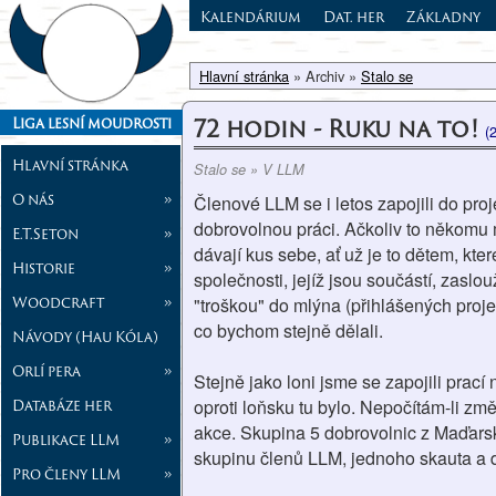
Kalendárium
Dat. her
Základny
Hlavní stránka
» Archiv »
Stalo se
72 hodin - Ruku na to!
Liga lesní moudrosti
(
Hlavní stránka
Stalo se » V LLM
O nás
»
Členové LLM se i letos zapojili do pro
dobrovolnou práci. Ačkoliv to někomu 
E.T.Seton
»
dávají kus sebe, ať už je to dětem, kter
Historie
»
společnosti, jejíž jsou součástí, zaslou
Woodcraft
»
"troškou" do mlýna (přihlášených projek
co bychom stejně dělali.
Návody (Hau Kóla)
Orlí pera
»
Stejně jako loni jsme se zapojili prac
Databáze her
oproti loňsku tu bylo. Nepočítám-li zm
akce. Skupina 5 dobrovolnic z Maďarsk
Publikace LLM
»
skupinu členů LLM, jednoho skauta a d
Pro členy LLM
»