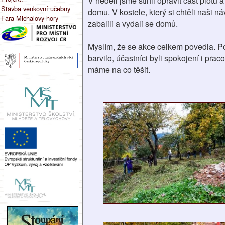
V neděli jsme stihli opravit část plot
Stavba venkovní učebny
domu. V kostele, který si chtěli naši 
Fara Michalovy hory
zabalili a vydali se domů.
Myslím, že se akce celkem povedla. P
barvilo, účastníci byli spokojení i pr
máme na co těšit.