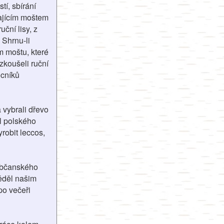
í, sbírání
kajícím moštem
uční lisy, z
 Shrnu-li
m moštu, které
zkoušeli ruční
ocníků
 vybrali dřevo
al polského
yrobit leccos,
 občanského
ěděl našim
po večeři