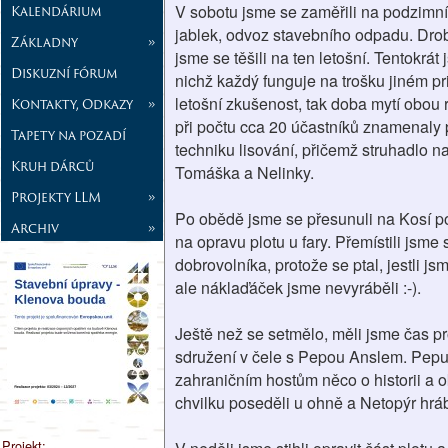
V sobotu jsme se zaměřili na podzimní
Kalendárium
jablek, odvoz stavebního odpadu. Dro
Základny
»
jsme se těšili na ten letošní. Tentokrát
Diskuzní fórum
nichž každý funguje na trošku jiném pr
letošní zkušenost, tak doba mytí obou 
Kontakty, Odkazy
»
při počtu cca 20 účastníků znamenaly p
Tapety na pozadí
techniku lisování, přičemž struhadlo n
Kruh dárců
Tomáška a Nelinky.
Projekty LLM
»
Po obědě jsme se přesunuli na Kosí pot
Archiv
»
na opravu plotu u fary. Přemístili jsme
dobrovolníka, protože se ptal, jestli jsm
ale náklaďáček jsme nevyráběli :-).
Ještě než se setmělo, měli jsme čas pr
sdružení v čele s Pepou Anslem. Pepu 
zahraničním hostům něco o historii a ok
chvilku poseděli u ohně a Netopýr hrábn
Projekt: