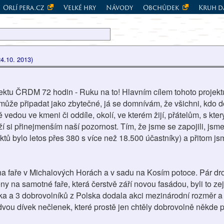
Orlí pera.cz
Velké hry
Návody
Obchůdek
Kruh d
24.10. 2013)
jektu ČRDM 72 hodin - Ruku na to! Hlavním cílem tohoto projektu 
může připadat jako zbytečné, já se domnívám, že všichni, kdo 
é vedou ve kmeni či oddíle, okolí, ve kterém žijí, přátelům, s kter
ží si přinejmenším naší pozornost. Tím, že jsme se zapojili, jsme
tů bylo letos přes 380 s více než 18.500 účastníky) a přitom jsm
í na faře v Michalových Horách a v sadu na Kosím potoce. Pár dr
ěny na samotné faře, která čerstvě září novou fasádou, byli to z
a a 3 dobrovolníků z Polska dodala akci mezinárodní rozměr a 
vou dívek nečlenek, které prostě jen chtěly dobrovolně někde 