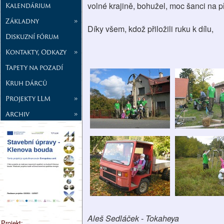
volné krajině, bohužel, moc šanci na př
Kalendárium
Základny
»
Díky všem, kdož přiložili ruku k dílu,
Diskuzní fórum
Kontakty, Odkazy
»
Tapety na pozadí
Kruh dárců
Projekty LLM
»
Archiv
»
Aleš Sedláček - Tokaheya
Projekt: