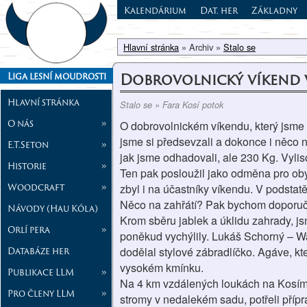
Kalendárium
Dat. her
Základny
Hlavní stránka
» Archiv »
Stalo se
Dobrovolnický víkend v
Liga lesní moudrosti
Hlavní stránka
Stalo se » Fara Kosí potok
O nás
»
O dobrovolnickém víkendu, který jsme u
jsme si předsevzali a dokonce i něco n
E.T.Seton
»
jak jsme odhadovali, ale 230 Kg. Vyli
Historie
»
Ten pak posloužil jako odměna pro obyv
Woodcraft
»
zbyl i na účastníky víkendu. V podstat
Něco na zahřátí? Pak bychom doporučil
Návody (Hau Kóla)
Krom sběru jablek a úklidu zahrady, jsm
Orlí pera
»
poněkud vychýlily. Lukáš Schorný – Was
Databáze her
dodělal stylové zábradlíčko. Agáve, kte
vysokém kmínku.
Publikace LLM
»
Na 4 km vzdálených loukách na Kosím p
Pro členy LLM
»
stromy v nedalekém sadu, potřeli přípr