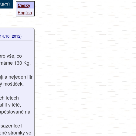
árců
Česky
English
(14.10. 2012)
oro vše, co
 nemáme 130 Kg,
 a nejeden litr
ý moštíček.
ch letech
li v létě,
 zapěstované na
 sazenice i
cené stromky ve