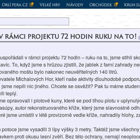
Orlí pera.cz
Velké hry
Návody
Obchůdek
Kruh d
 rámci projektu 72 hodin ruku na to!
spořádali v rámci projektu 72 hodin – ruku na to, jsme stihli sk
avíc. To, když jsme s hrůzou zjistili, že jablek z farní zahrady
sovaného moštu bylo nakonec neuvěřitelných 140 litrů.
atele Michalových Hor, kteří naše aktivity dlouhodobě podporují
ě jsme nepili nic jiného. Chcete se osvěžit? Pak tu máme studen
i teplý.
e opravovali i plotové kuny, které se pod tíhou plotu v uplynulý
úpy, autor rekonstruovaného kříže, který jsme slavnostně odhali
ré jsme umístili v létě provizorně vedle kříže, nahradily hlohy,
otoce jsme vysadili 3 lípy výšky 3 metry. Taktéž jsme všechny
avkem proti okusu lesní zvěří. Bez této ochrany, nemají neoplo