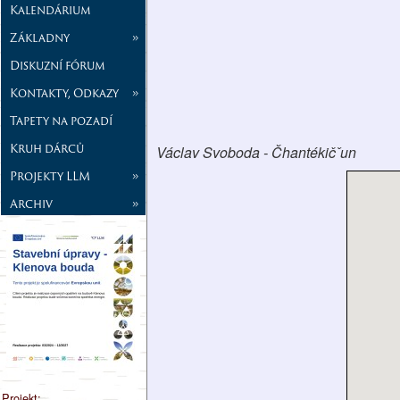
Kalendárium
Základny
»
Diskuzní fórum
Kontakty, Odkazy
»
Tapety na pozadí
Kruh dárců
Václav Svoboda - Čhantékičˇun
Projekty LLM
»
Archiv
»
Projekt: