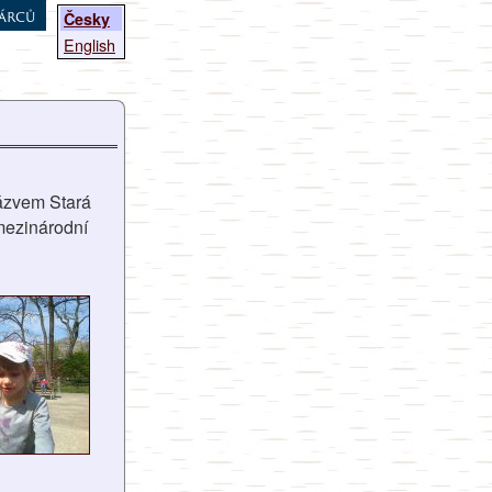
árců
Česky
English
názvem Stará
 mezinárodní