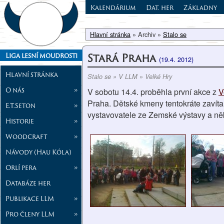
Kalendárium
Dat. her
Základny
Hlavní stránka
» Archiv »
Stalo se
Stará Praha
Liga lesní moudrosti
(19.4. 2012)
Hlavní stránka
Stalo se » V LLM » Velké Hry
O nás
»
V sobotu 14.4. proběhla první akce z
V
Praha. Dětské kmeny tentokráte zavíta
E.T.Seton
»
vystavovatele ze Zemské výstavy a ně
Historie
»
Woodcraft
»
Návody (Hau Kóla)
Orlí pera
»
Databáze her
Publikace LLM
»
Pro členy LLM
»