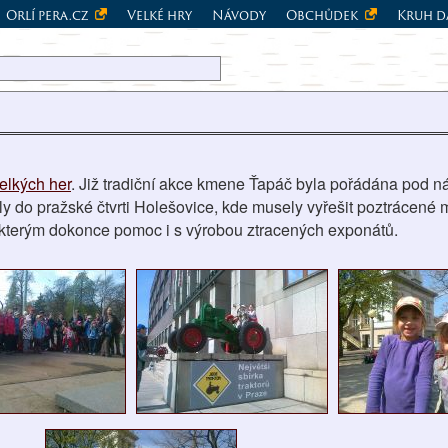
Orlí pera.cz
Velké hry
Návody
Obchůdek
Kruh d
elkých her
. Již tradiční akce kmene Ťapáč byla pořádána pod 
ly do pražské čtvrti Holešovice, kde musely vyřešit poztrácené
kterým dokonce pomoc i s výrobou ztracených exponátů.