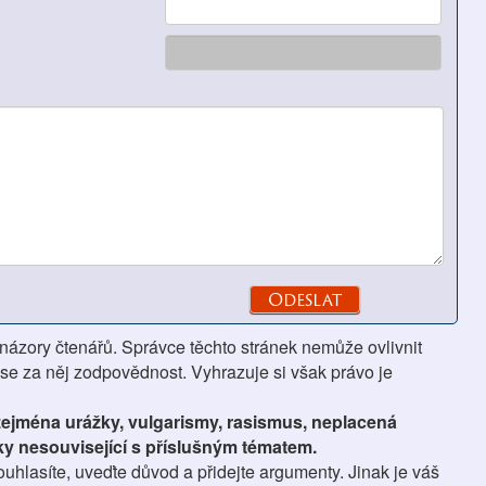
 názory čtenářů. Správce těchto stránek nemůže ovlivnit
se za něj zodpovědnost. Vyhrazuje si však právo je
 zejména urážky, vulgarismy, rasismus, neplacená
ky nesouvisející s příslušným tématem.
hlasíte, uveďte důvod a přidejte argumenty. Jinak je váš