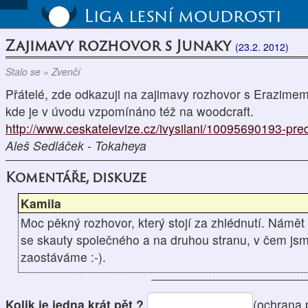
Liga lesní moudrosti
Zajimavy rozhovor s Junaky
(23.2. 2012)
Stalo se » Zvenčí
Přátelé, zde odkazuji na zajimavy rozhovor s Erazi
kde je v úvodu vzpomínáno též na woodcraft.
http://www.ceskatelevize.cz/ivysilani/10095690193-pr
Aleš Sedláček - Tokaheya
Komentáře, diskuze
Kamila
Moc pěkný rozhovor, který stojí za zhlédnutí. Nám
se skauty společného a na druhou stranu, v čem jsm
zaostáváme :-).
Kolik je jedna krát pět ?
(ochrana 