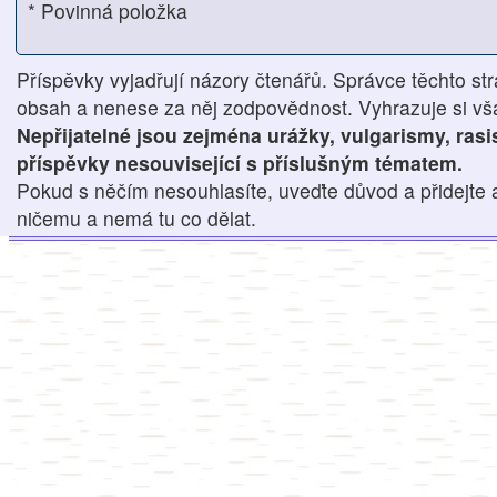
* Povinná položka
Příspěvky vyjadřují názory čtenářů. Správce těchto str
obsah a nenese za něj zodpovědnost. Vyhrazuje si však
Nepřijatelné jsou zejména urážky, vulgarismy, ras
příspěvky nesouvisející s příslušným tématem.
Pokud s něčím nesouhlasíte, uveďte důvod a přidejte 
ničemu a nemá tu co dělat.