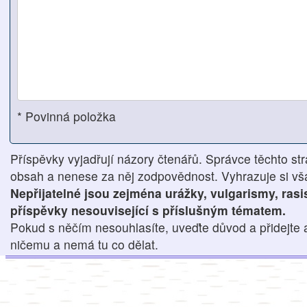
* Povinná položka
Příspěvky vyjadřují názory čtenářů. Správce těchto str
obsah a nenese za něj zodpovědnost. Vyhrazuje si však
Nepřijatelné jsou zejména urážky, vulgarismy, ras
příspěvky nesouvisející s příslušným tématem.
Pokud s něčím nesouhlasíte, uveďte důvod a přidejte 
ničemu a nemá tu co dělat.