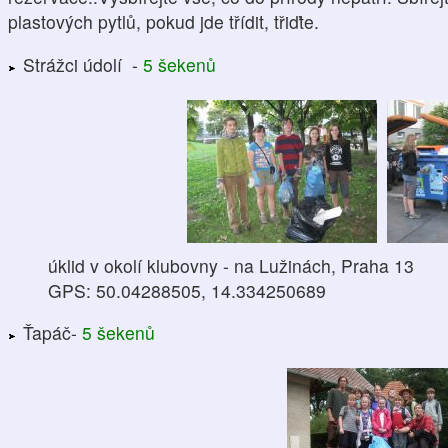
plastových pytlů, pokud jde třídit, třiďte.
Strážci údolí -
5 šekenů
úklid v okolí klubovny - na Lužinách, Praha 13
GPS: 50.04288505, 14.334250689
Ťapáč-
5 šekenů