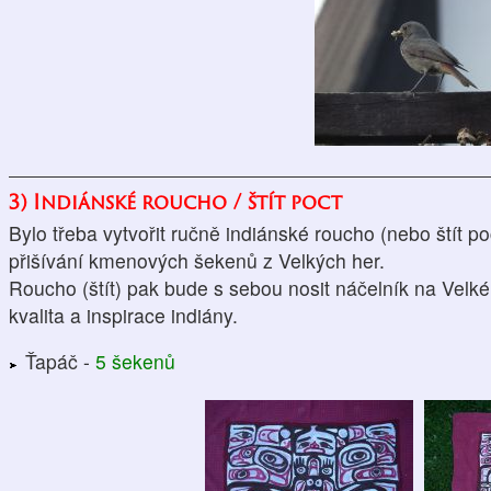
3) Indiánské roucho / štít poct
Bylo třeba vytvořit ručně indiánské roucho (nebo štít p
přišívání kmenových šekenů z Velkých her.
Roucho (štít) pak bude s sebou nosit náčelník na Velké h
kvalita a inspirace indiány.
Ťapáč -
5 šekenů