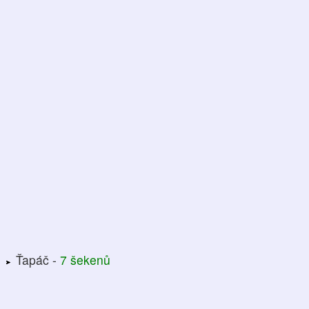
Ťapáč -
7 šekenů