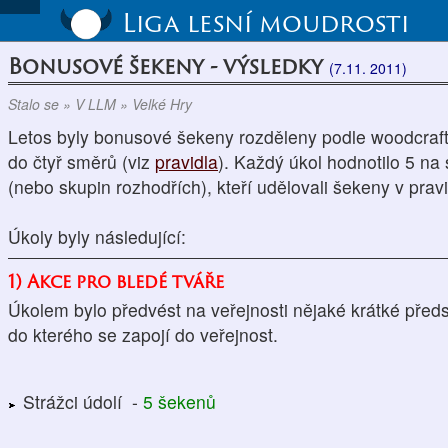
Liga lesní moudrosti
Bonusové šekeny - výsledky
(7.11. 2011)
Stalo se » V LLM » Velké Hry
Letos byly bonusové šekeny rozděleny podle woodcraf
do čtyř směrů (viz
pravidla
). Každý úkol hodnotilo 5 na
(nebo skupin rozhodřích), kteří udělovali šekeny v pra
Úkoly byly následující:
1) Akce pro bledé tváře
Úkolem bylo předvést na veřejnosti nějaké krátké předs
do kterého se zapojí do veřejnost.
Strážci údolí -
5 šekenů