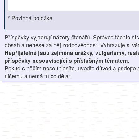
* Povinná položka
Příspěvky vyjadřují názory čtenářů. Správce těchto str
obsah a nenese za něj zodpovědnost. Vyhrazuje si však
Nepřijatelné jsou zejména urážky, vulgarismy, ras
příspěvky nesouvisející s příslušným tématem.
Pokud s něčím nesouhlasíte, uveďte důvod a přidejte 
ničemu a nemá tu co dělat.