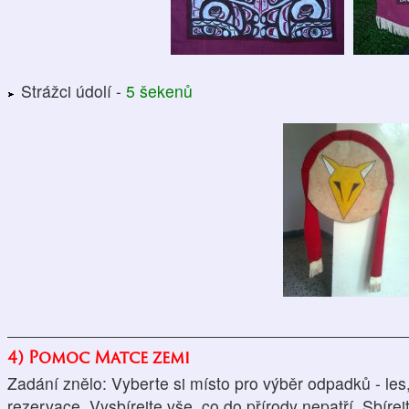
Strážci údolí -
5 šekenů
4) Pomoc Matce zemi
Zadání znělo: Vyberte si místo pro výběr odpadků - les,
rezervace..Vysbírejte vše, co do přírody nepatří. Sbírej