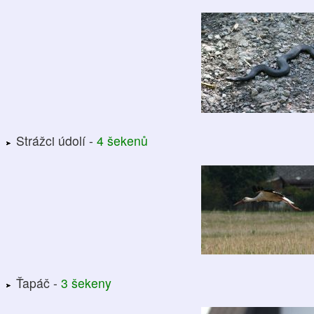
Strážci údolí -
4 šekenů
Ťapáč -
3 šekeny