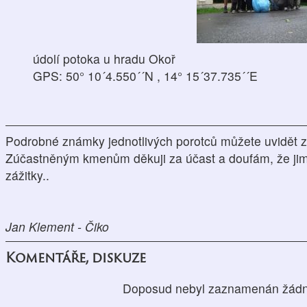
údolí potoka u hradu Okoř
GPS: 50° 10´4.550´´N , 14° 15´37.735´´E
Podrobné známky jednotlivých porotců můžete uvidět 
Zúčastněným kmenům děkuji za účast a doufám, že jim
zážitky..
Jan Klement - Čiko
Komentáře, diskuze
Doposud nebyl zaznamenán žádn