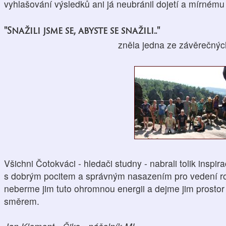
vyhlašování výsledků ani já neubránil dojetí a mírném
"Snažili jsme se, abyste se snažili.."
zněla jedna ze závěrečnýc
Všichni Čotokváci - hledači studny - nabrali tolik inspira
s dobrým pocitem a správným nasazením pro vedení rod
neberme jim tuto ohromnou energii a dejme jim prostor
směrem.