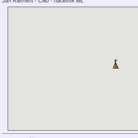
Jan Klement - Čiko - náčelník ML