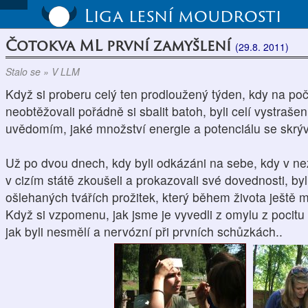
Liga lesní moudrosti
Čotokva ML první zamyšlení
(29.8. 2011)
Stalo se » V LLM
Když si proberu celý ten prodloužený týden, kdy na poč
neobtěžovali pořádně si sbalit batoh, byli celí vystrašen
uvědomím, jaké množství energie a potenciálu se skrýv
Už po dvou dnech, kdy byli odkázáni na sebe, kdy v ne
v cizím státě zkoušeli a prokazovali své dovednosti, by
ošlehaných tvářích prožitek, který během života ještě m
Když si vzpomenu, jak jsme je vyvedli z omylu z pocitu
jak byli nesmělí a nervózní při prvních schůzkách..