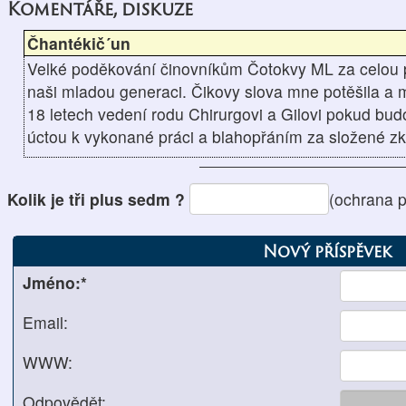
Komentáře, diskuze
Čhantékič´un
Velké poděkování činovníkům Čotokvy ML za celou př
naši mladou generaci. Čikovy slova mne potěšila a m
18 letech vedení rodu Chirurgovi a Gilovi pokud budo
úctou k vykonané práci a blahopřáním za složené z
Kolik je tři plus sedm ?
(ochrana 
Nový příspěvek
Jméno:*
Email:
WWW:
Odpovědět: