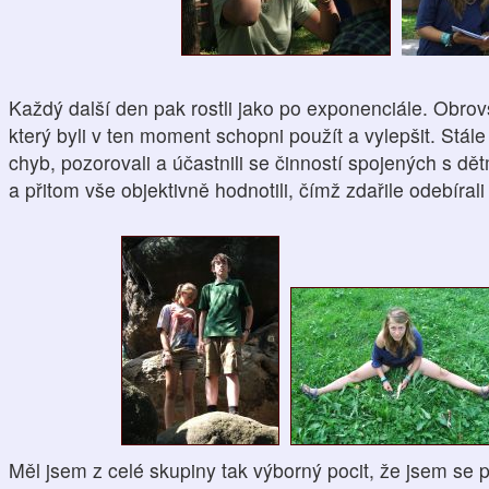
Každý další den pak rostli jako po exponenciále. Obro
který byli v ten moment schopni použít a vylepšit. Stále 
chyb, pozorovali a účastnili se činností spojených s dět
a přitom vše objektivně hodnotili, čímž zdařile odebíral
Měl jsem z celé skupiny tak výborný pocit, že jsem se