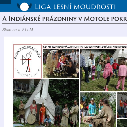
Liga lesní moudrosti
A Indiánské prázdniny v Motole pokra
Stalo se » V LLM