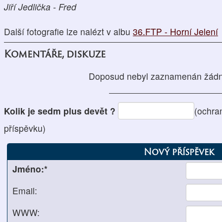
Jiří Jedlička - Fred
Další fotografie lze nalézt v albu
36.FTP - Horní Jelení
Komentáře, diskuze
Doposud nebyl zaznamenán žádn
Kolik je sedm plus devět ?
(ochra
příspěvku)
Nový příspěvek
Jméno:*
Email:
WWW: