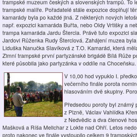
trampské muzeum českých a slovenských trampů. To 
trampské malíře. Pořadatelé stále expozice doplňují t
kamarády byla po každé jiná. Z některých nových letoš
např. expozici kamaráda Buřta, nebo Oldy Vrtišky a ne
trampa kamaráda Jardu Štercla. Právě tuto expozici sl
Jardovi Růženka Rudy Šterclová. Zahájení muzea byla
Liduška Nanučka Slavíková z T.O. Kamarád, která měla 
Zimní trampské první partyzánské brigádě Bílá Růže 
které působila jako partyzánka v oddíle na Choceňsku.
V 10,00 hod vypuklo I. předko
večerního finále porota nomin
hlasováním dvě skupiny. Porot
Předsedou poroty byl známý p
z Plzně, Václav Vahlídka Kře
z Nedvědic a dva členové host
Mašková a Ríša Melichar z Lokte nad Ohří. Letos nedoš
proto nakonec ve finále vystoupilo celkem 9 trampskýc