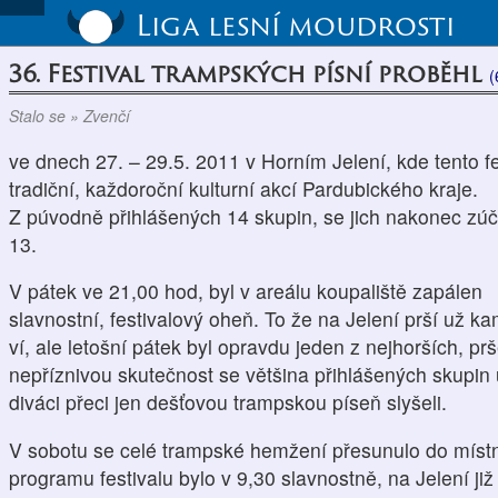
Liga lesní moudrosti
36. Festival trampských písní proběhl
(
Stalo se » Zvenčí
ve dnech 27. – 29.5. 2011 v Horním Jelení, kde tento fe
tradiční, každoroční kulturní akcí Pardubického kraje.
Z púvodně přihlášených 14 skupin, se jich nakonec zúč
13.
V pátek ve 21,00 hod, byl v areálu koupaliště zapálen
slavnostní, festivalový oheň. To že na Jelení prší už k
ví, ale letošní pátek byl opravdu jeden z nejhorších, prš
nepříznivou skutečnost se většina přihlášených skupin 
diváci přeci jen dešťovou trampskou píseň slyšeli.
V sobotu se celé trampské hemžení přesunulo do míst
programu festivalu bylo v 9,30 slavnostně, na Jelení ji