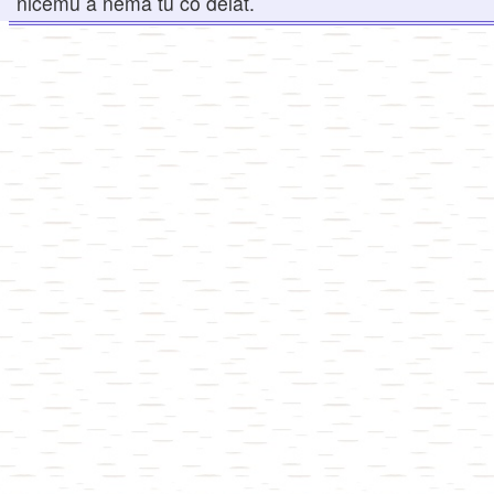
ničemu a nemá tu co dělat.