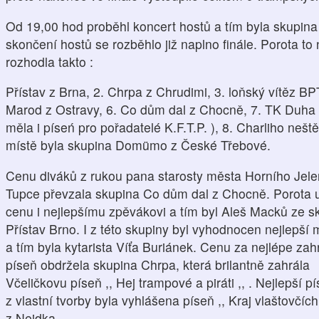
Od 19,00 hod proběhl koncert hostů a tím byla skupina
skončení hostů se rozběhlo již naplno finále. Porota t
rozhodla takto :
Přístav z Brna, 2. Chrpa z Chrudimi, 3. loňský vítěz BP
Marod z Ostravy, 6. Co dům dal z Chocně, 7. TK Duha 
měla i píseń pro pořadatelé K.F.T.P. ), 8. Charliho neště
místě byla skupina Domümo z České Třebové.
Cenu diváků z rukou pana starosty města Horního Jele
Tupce převzala skupina Co dům dal z Chocně. Porota u
cenu i nejlepšímu zpěvákovi a tím byl Aleš Macků ze s
Přístav Brno. I z této skupiny byl vyhodnocen nejlepší 
a tím byla kytarista Víťa Buriánek. Cenu za nejlépe za
píseň obdržela skupina Chrpa, která brilantně zahrála
Včeličkovu píseň ,, Hej trampové a piráti ,, . Nejlepší pí
z vlastní tvorby byla vyhlášena píseň ,, Kraj vlaštovčíc
z Nejdka.