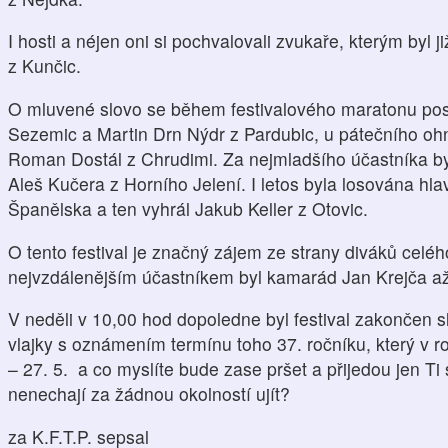
I hosti a néjen oni si pochvalovali zvukaře, kterým byl 
z Kunčic.
O mluvené slovo se během festivalového maratonu post
Sezemic a Martin Drn Nýdr z Pardubic, u pátečního oh
Roman Dostál z Chrudimi. Za nejmladšího účastníka by
Aleš Kučera z Horního Jelení. I letos byla losována hl
Španělska a ten vyhrál Jakub Keller z Otovic.
O tento festival je značný zájem ze strany diváků celéh
nejvzdálenějším účastníkem byl kamarád Jan Krejča až 
V neděli v 10,00 hod dopoledne byl festival zakončen 
vlajky s oznámením termínu toho 37. ročníku, který v 
– 27. 5. a co myslíte bude zase pršet a přijedou jen Ti st
nenechají za žádnou okolností ujít?
za K.F.T.P. sepsal