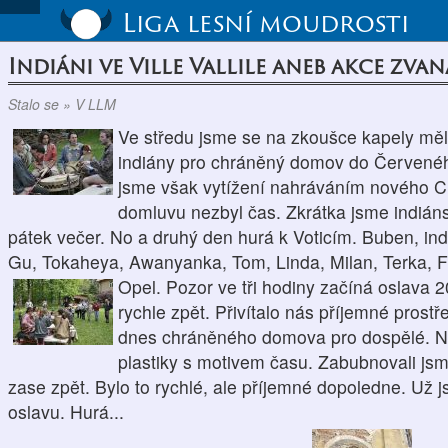
Liga lesní moudrosti
Indiáni ve Ville Vallile aneb akce zvan
Stalo se » V LLM
Ve středu jsme se na zkoušce kapely měl
indiány pro chráněný domov do Červeného 
jsme však vytížení nahráváním nového C
domluvu nezbyl čas. Zkrátka jsme indián
pátek večer. No a druhý den hurá k Voticím. Buben, indo
Gu, Tokaheya, Awanyanka, Tom, Linda, Milan, Terka, Fil
Opel. Pozor ve tři hodiny začíná oslava 
rychle zpět. Přivítalo nás příjemné prost
dnes chráněného domova pro dospělé. Na
plastiky s motivem času. Zabubnovali jsme, 
zase zpět. Bylo to rychlé, ale příjemné dopoledne. U
oslavu. Hurá...