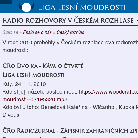
Liga lesní moudrosti
Radio rozhovory v Českém rozhlase
(
Stalo se »
Psalo se o nás
»
Český rozhlas
V roce 2010 proběhly v Českém rozhlase dva radiorozho
moudrosti:
ČRo Dvojka - Káva o čtvrté
Liga lesní moudrosti
Kdy: 24. 11. 2010
Kde si jej můžete poslechnout:
https://www.woodcraft.cz
moudrosti--02195320.mp3
Kdo byl u toho: Benešová Kateřina - Wičanhpi, Kupka M
Divous
ČRo Radiožurnál - Zápisník zahraničních z