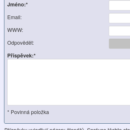
Jméno:*
Email:
WWW:
Odpovědět:
Příspěvek:*
* Povinná položka
Příspěvky vyjadřují názory čtenářů. Správce těchto str