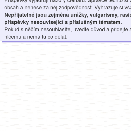
obsah a nenese za něj zodpovědnost. Vyhrazuje si však
Nepřijatelné jsou zejména urážky, vulgarismy, ras
příspěvky nesouvisející s příslušným tématem.
Pokud s něčím nesouhlasíte, uveďte důvod a přidejte 
ničemu a nemá tu co dělat.