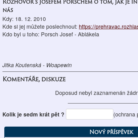
Rozhovor s Josefem Porschem o tom, jak je i
nás
Kdy: 18. 12. 2010
Kde si jej můžete poslechnout:
https://prehravac.rozhl
Kdo byl u toho: Porsch Josef - Ablákela
Jitka Koutenská - Woapewin
Komentáře, diskuze
Doposud nebyl zaznamenán žádn
Kolik je sedm krát pět ?
(ochrana 
Nový příspěvek