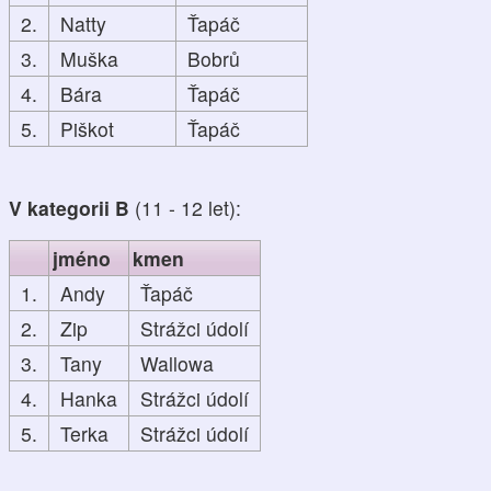
2.
Natty
Ťapáč
3.
Muška
Bobrů
4.
Bára
Ťapáč
5.
Piškot
Ťapáč
V kategorii B
(11 - 12 let):
jméno
kmen
1.
Andy
Ťapáč
2.
Zip
Strážci údolí
3.
Tany
Wallowa
4.
Hanka
Strážci údolí
5.
Terka
Strážci údolí