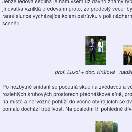
Jenže ledová sedlina je nám všem už dávno známý rybn
jinovatka vzniklá především proto, že předešlý večer by
ranní slunce vycházejíce kolem ostrůvku v poli nádher
scenérii.
prof. Luxol + doc. Krůtová nadše
Po nezbytné snídani se početná skupina zvědavců a v
rozlehlých kruhových prostorech přednáškové síně, pro
na místě a nervózně pohlíží do věčně otvírajících se d
pomalu dochází trpělivost. Na poslední tři pohledné dív