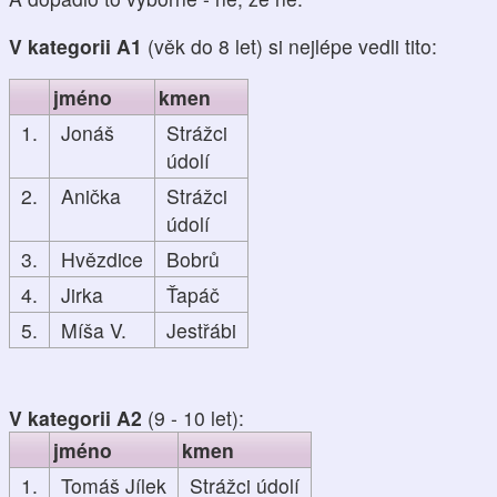
V kategorii A1
(věk do 8 let) si nejlépe vedli tito:
jméno
kmen
1.
Jonáš
Strážci
údolí
2.
Anička
Strážci
údolí
3.
Hvězdice
Bobrů
4.
Jirka
Ťapáč
5.
Míša V.
Jestřábi
V kategorii A2
(9 - 10 let):
jméno
kmen
1.
Tomáš Jílek
Strážci údolí