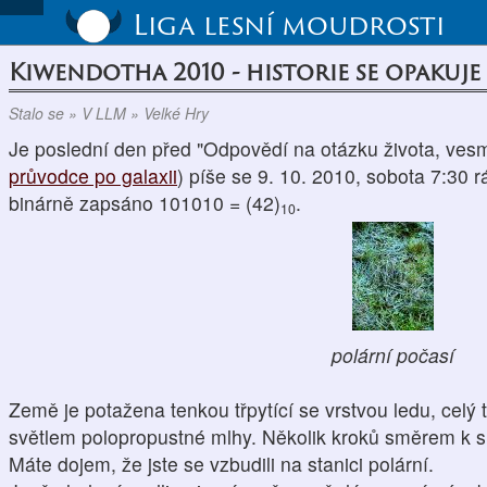
Liga lesní moudrosti
Kiwendotha 2010 - historie se opakuje
Stalo se » V LLM » Velké Hry
Je poslední den před "Odpovědí na otázku života, vesm
průvodce po galaxii
) píše se 9. 10. 2010, sobota 7:30 r
binárně zapsáno 101010 = (42)
.
10
polární počasí
Země je potažena tenkou třpytící se vrstvou ledu, celý 
světlem polopropustné mlhy. Několik kroků směrem k sl
Máte dojem, že jste se vzbudili na stanici polární.