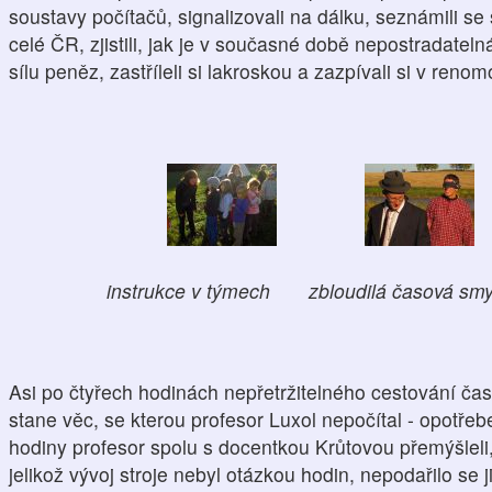
soustavy počítačů, signalizovali na dálku, seznámili s
celé ČR, zjistili, jak je v současné době nepostradateln
sílu peněz, zastříleli si lakroskou a zazpívali si v re
instrukce v týmech zbloudilá časová smyč
Asi po čtyřech hodinách nepřetržitelného cestování č
stane věc, se kterou profesor Luxol nepočítal - opotřebe
hodiny profesor spolu s docentkou Krůtovou přemýšleli,
jelikož vývoj stroje nebyl otázkou hodin, nepodařilo se jim