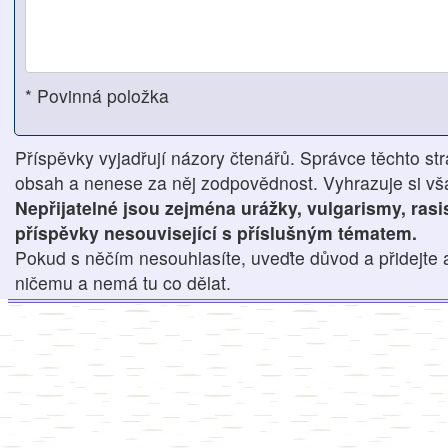
* Povinná položka
Příspěvky vyjadřují názory čtenářů. Správce těchto str
obsah a nenese za něj zodpovědnost. Vyhrazuje si však
Nepřijatelné jsou zejména urážky, vulgarismy, ras
příspěvky nesouvisející s příslušným tématem.
Pokud s něčím nesouhlasíte, uveďte důvod a přidejte 
ničemu a nemá tu co dělat.