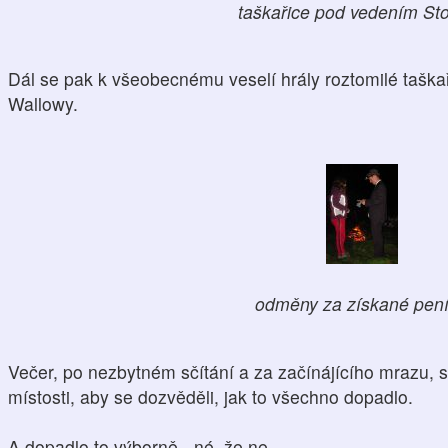
taškařice pod vedením St
Dál se pak k všeobecnému veselí hrály roztomilé tašk
Wallowy.
odměny za získané pen
Večer, po nezbytném sčítání a za začínájícího mrazu, se
místosti, aby se dozvěděli, jak to všechno dopadlo.
A dopadlo to výborně - né, že ne.