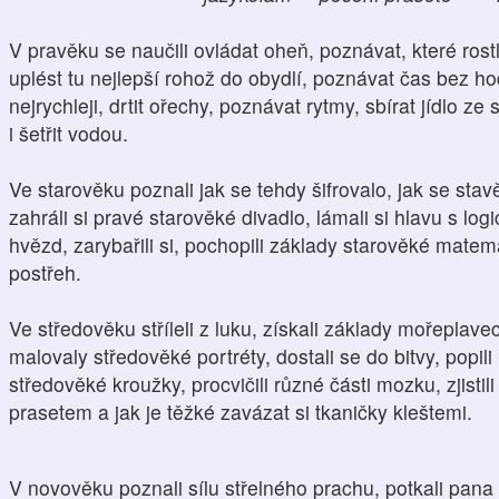
V pravěku se naučili ovládat oheň, poznávat, které rostl
uplést tu nejlepší rohož do obydlí, poznávat čas bez h
nejrychleji, drtit ořechy, poznávat rytmy, sbírat jídlo z
i šetřit vodou.
Ve starověku poznali jak se tehdy šifrovalo, jak se stav
zahráli si pravé starověké divadlo, lámali si hlavu s log
hvězd, zarybařili si, pochopili základy starověké matem
postřeh.
Ve středověku stříleli z luku, získali základy mořeplavec
malovaly středověké portréty, dostali se do bitvy, popili
středověké kroužky, procvičili různé části mozku, zjistili
prasetem a jak je těžké zavázat si tkaničky kleštemi.
V novověku poznali sílu střelného prachu, potkali pana 