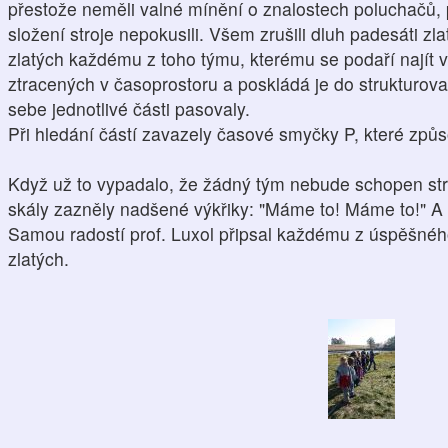
přestože neměli valné mínění o znalostech poluchačů, 
složení stroje nepokusili. Všem zrušili dluh padesáti z
zlatých každému z toho týmu, kterému se podaří najít 
ztracených v časoprostoru a poskládá je do strukturovan
sebe jednotlivé části pasovaly.
Při hledání částí zavazely časové smyčky P, které způsob
Když už to vypadalo, že žádný tým nebude schopen str
skály zazněly nadšené výkřiky: "Máme to! Máme to!" A o
Samou radostí prof. Luxol připsal každému z úspěšné
zlatých.