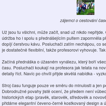
zájemci o cestování ča
Už jsou tu všichni, může začít, snad už nikdo nepřijde.
údržba ho i spolu s přednášejícím pultem zapomněla při
dopíjí čerstvou kávu. Posluchači zatím nechápou, co se 
je dostatečně flexibilní, takže profesorovi vyhovuje. Ta
Začíná přednáška o úžasném vynálezu, který boří všec
času. Posluchači koukají na profesora jak telata na nov
detaily říct. Navíc po chvíli přijde skvělá nabídka - vyzko
Stroj času funguje pouze ve směru do minulosti a jen p
Dobrodružné povahy jistě ocení, že předem není vůbec j
historických etap (pravěk, starověk, středověk a novově
přidáme elegantní čeveno-černě kostkovaný design a 