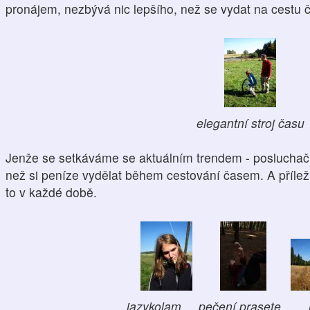
pronájem, nezbývá nic lepšího, než se vydat na cestu
elegantní stroj času
Jenže se setkáváme se aktuálním trendem - posluchač
než si peníze vydělat během cestování časem. A příležit
to v každé době.
jazykolam pečení prasete r