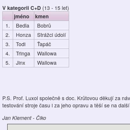
V kategorii C+D
(13 - 15 let)
jméno
kmen
1.
Bedla
Bobrů
2.
Honza
Strážci údolí
3.
Todi
Ťapáč
4.
Tringa
Wallowa
5.
Jinx
Wallowa
P.S. Prof. Luxol společně s doc. Krůtovou děkují za ná
testování stroje času i za jeho opravu a těší se na dalš
Jan Klement - Čiko