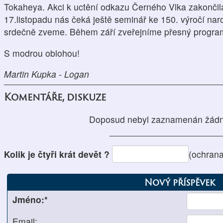
Tokaheya. Akci k uctění odkazu Černého Vlka zakonči
17.listopadu nás čeká ještě seminář ke 150. výročí nar
srdečně zveme. Během září zveřejníme přesný program
S modrou oblohou!
Martin Kupka - Logan
Komentáře, diskuze
Doposud nebyl zaznamenán žádn
Kolik je čtyři krát devět ?
(ochrana
Nový příspěvek
Jméno:*
Email: