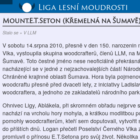
Liga lesní moudrosti
Mount.E.T.Seton (Křemelná na Šumavě),
Stalo se » V LLM
V sobotu 14.srpna 2010, přesně v den 150. narozenin
Vlka, vystoupila skupina woodcrafterů, členů LLM, na 
Šumavě. Toto čestné jméno nese neoficiálně překrásn
nacházející se v jedné z nejzachovalejších částí Národ
Chráněné krajinné oblasti Šumava. Hora byla pojmeno
woodcraftu přesně před dvaceti lety, z iniciativy Ladisl
woodcraftera, a jednoho ze zakladatelů národního pa
Ohnivec Ligy, Ablákela, při skromném obřadu nejprve sy
nachází na vrcholu hory mohyla, a krátkou modlitbou po
pomohly woodcrafterům, kteří sem doputovali, vytvořit s
do příštích dnů. Logan přečetl Poselství Černého Vlka 
promluvil o přínosu E.T.Setona pro svůj život. Několika 