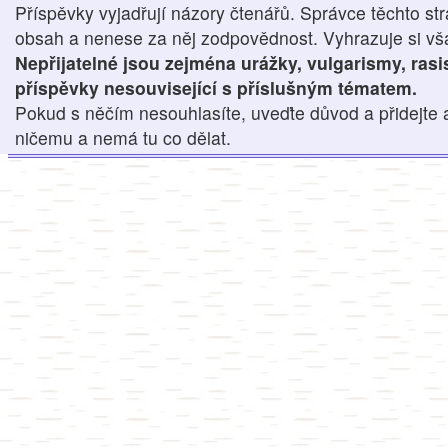
Příspěvky vyjadřují názory čtenářů. Správce těchto str
obsah a nenese za něj zodpovědnost. Vyhrazuje si však
Nepřijatelné jsou zejména urážky, vulgarismy, ras
příspěvky nesouvisející s příslušným tématem.
Pokud s něčím nesouhlasíte, uveďte důvod a přidejte 
ničemu a nemá tu co dělat.