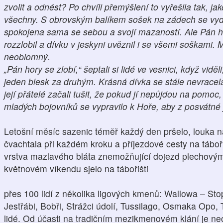
zvolit a odnést? Po chvíli přemýšlení to vyřešila tak, j
všechny. S obrovským balíkem sošek na zádech se vyda
spokojena sama se sebou a svojí mazaností. Ale Pán h
rozzlobil a dívku v jeskyni uvěznil i se všemi soškami. 
neoblomný.
„Pán hory se zlobí,“ šeptali si lidé ve vesnici, když viděl
jeden blesk za druhým. Krásná dívka se stále nevracela
její přátelé začali tušit, že pokud jí nepůjdou na pomoc
mladých bojovníků se vypravilo k Hoře, aby z posvátné 
Letošní měsíc sazenic téměř každý den pršelo, louka
čvachtala při každém kroku a příjezdové cesty na táboři
vrstva mazlavého bláta znemožňující dojezd plechovými
květnovém víkendu sjelo na tábořišti
přes 100 lidí z několika ligových kmenů: Wallowa – St
Jestřábi, Bobři, Strážci údolí, Tussilago, Osmaka Opo
lidé. Od účasti na tradičním mezikmenovém klání je neod