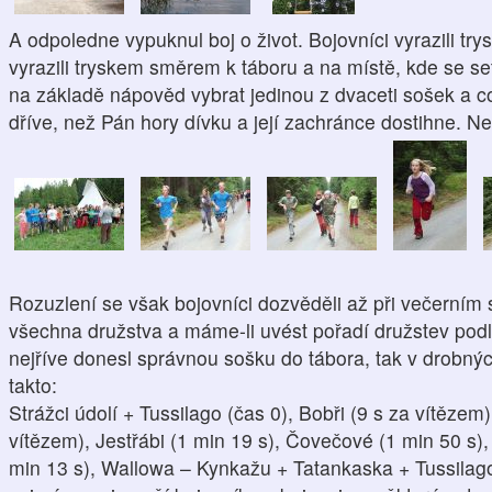
A odpoledne vypuknul boj o život. Bojovníci vyrazili t
vyrazili tryskem směrem k táboru a na místě, kde se set
na základě nápověd vybrat jedinou z dvaceti sošek a c
dříve, než Pán hory dívku a její zachránce dostihne. 
Rozuzlení se však bojovníci dozvěděli až při večerní
všechna družstva a máme-li uvést pořadí družstev podle
nejříve donesl správnou sošku do tábora, tak v drobn
takto:
Strážci údolí + Tussilago (čas 0), Bobři (9 s za vítězem
vítězem), Jestřábi (1 min 19 s), Čovečové (1 min 50 s
min 13 s), Wallowa – Kynkažu + Tatankaska + Tussilago