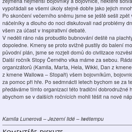
zejména nejmenší bojovníky a bojovnice, některé sotva p
vypořádali se všemi úkoly stejně dobře jako jejich mno
Po skončení večerního sněmu jsme se ještě sešli zpě
náčelníky a dlouho do noci diskutovali nad problémy 
všem za účast v inspirativní debatě.
V neděli ráno nás probudilo bubnování deště na plachty 
dopoledne. Kmeny se proto svižně pustily do balení mok
původní plán, jsme se rozjeli domů do civilizace rozvěsi
Další ročník Stopy Černého vlka máme za sebou. Rá
organizátorů (Kamila, Marta, Hela, Wikki, Dan z kmene 
z kmene Wallowa – Stopaři) všem bojovníkům, bojovnicí
za pomoc při hře. Po sedmnácti letech bychom se za ten
předáváme tímto organizaci této tradiční dobrodružné h
abychom se v dalších ročnících mohli těšit na nové nápa
Kamila Lunerová – Jezerní lidé – Iwétempu