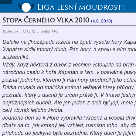
Liga lesní moudrosti
Stopa Černého Vlka 2010
(4.6. 2010)
Stalo se » V LLM » Velké Hry
Daleko na jihozápadě ležela na úpatí vysoké hory Xapa
Xapatan sídlil mocný duch, Pán hory, a spolu s ním mn
služebníků.
Vždy, když některá z dívek z vesnice vstoupila na práh 
náročnou cestu k hoře Xapatan a tam, v posvátné jesk
poznat jednoho, kterého jí Pán hory předurčil jako ochrá
Dívka musela od malička vnímat veškeré hlasy přírody,
poznala, který z duchů je určen právě jí. V tmavé jes
nejr
ůznějších duchů. Ale jen jeden z nich byl její, měla 
celý zbytek jejícho života.
Jednoho den se k Hoře vypravila i krásná a veselá dívka
dbala na to, jak krásný její vzhled, namísto toho, aby 
příchodu do jeskyně byla bezradná. Který duch je jej