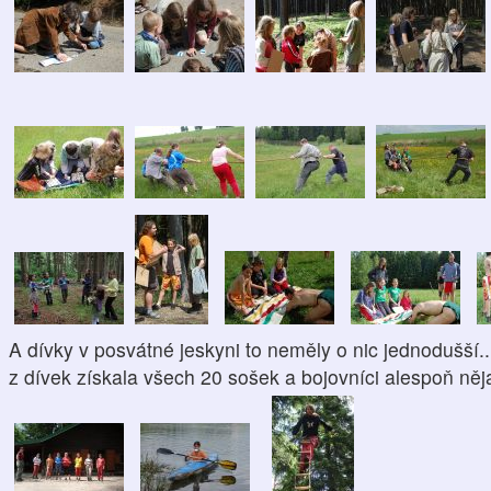
A dívky v posvátné jeskyni to neměly o nic jednodušší.
z dívek získala všech 20 sošek a bojovníci alespoň ně