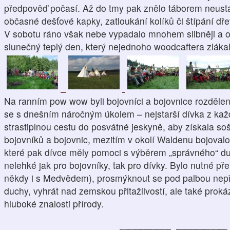
předpověď počasí. Až do tmy pak znělo táborem neustálé 
občasné dešťové kapky, zatloukání kolíků či štípání dře
V sobotu ráno však nebe vypadalo mnohem slibněji a op
slunečný teplý den, který nejednoho woodcaftera zláka
Na ranním pow wow byli bojovníci a bojovnice rozdělen
se s dnešním náročným úkolem – nejstarší dívka z kaž
strastiplnou cestu do posvátné jeskyně, aby získala so
bojovníků a bojovnic, mezitím v okolí Waldenu bojovalo
které pak dívce měly pomoci s výběrem „správného“ du
nelehké jak pro bojovníky, tak pro dívky. Bylo nutné p
někdy i s Medvědem), prosmýknout se pod palbou nepř
duchy, vyhrát nad zemskou přitažlivostí, ale také proká
hluboké znalosti přírody.