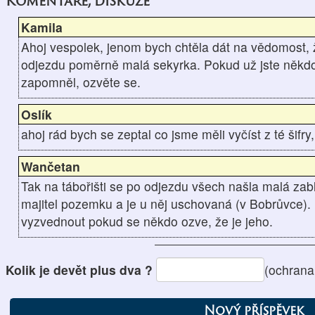
Komentáře, diskuze
Kamila
Ahoj vespolek, jenom bych chtěla dát na vědomost, ž
odjezdu poměrně malá sekyrka. Pokud už jste někdo zji
zapomněl, ozvěte se.
Oslík
ahoj rád bych se zeptal co jsme měli vyčíst z té šifr
Wančetan
Tak na tábořišti se po odjezdu všech našla malá zabl
majitel pozemku a je u něj uschovaná (v Bobrůvce).
vyzvednout pokud se někdo ozve, že je jeho.
Kolik je devět plus dva ?
(ochrana
Nový příspěvek