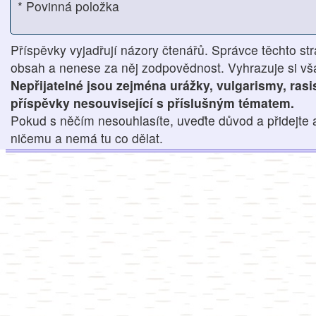
* Povinná položka
Příspěvky vyjadřují názory čtenářů. Správce těchto str
obsah a nenese za něj zodpovědnost. Vyhrazuje si však
Nepřijatelné jsou zejména urážky, vulgarismy, ras
příspěvky nesouvisející s příslušným tématem.
Pokud s něčím nesouhlasíte, uveďte důvod a přidejte 
ničemu a nemá tu co dělat.