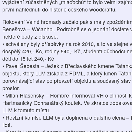
vyjádření zúčastněných „mlaďochů“ to bylo velmi zajímav
první nahlédnutí do historie českého woodcraftu.
Rokování Valné hromady začalo pak s malý zpožděním 
Benešová – Wičanhpi. Podrobně se o jednání dočtete v
některé body z diskuse:
• schváleny byly příspěvky na rok 2010, a to ve stejné v
dospělý 420,- Kč, rodiny 540,- Kč, studenti-důchodci-n
děti do 15 let 240,- Kč
• Pavel Šebesta – Ježek z Břeclavského kmene Tatanka
objektu, který LLM získala z FDML, a který kmen Tatank
porovnávající stav po převzetí objektu a současný stav
prostor.
• Milan Hlásenský – Hombre informoval VH o činnosti k
Hartmanický Ochranářský koutek. Ve zkratce zopakoval h
LLM k tomuto místu.
• Revizní komise LLM byla doplněna o dalšího člena 
lidé.