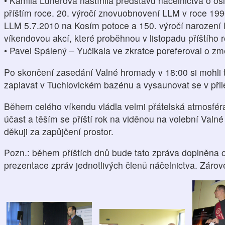
• Kamila Lunerová nastínila představu náčelnictva o osl
příštím roce. 20. výročí znovuobnovení LLM v roce 1
LLM 5.7.2010 na Kosím potoce a 150. výročí narození 
víkendovou akcí, které proběhnou v listopadu příštího r
• Pavel Spálený – Yučikala ve zkratce poreferoval o zm
Po skončení zasedání Valné hromady v 18:00 si mohli ti,
zaplavat v Tuchlovickém bazénu a vysaunovat se v přil
Během celého víkendu vládla velmi přátelská atmosféra
účast a těším se příští rok na viděnou na volební Val
děkuji za zapůjčení prostor.
Pozn.: během příštích dnů bude tato zpráva doplněna 
prezentace zpráv jednotlivých členů náčelnictva. Záro