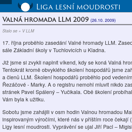
Liga lesní moudrosti
Valná hromada LLM 2009
(26.10. 2009)
Stalo se » V LLM
17. října proběhlo zasedání Valné hromady LLM. Zase
sále Základní školy v Tuchlovicích u Kladna.
Již jsme si zvykli naplnit víkend, kdy se koná Valná hr
Tentokrát kromě obvyklého školení hospodářů jsme zařad
a členů LLM. Školení hospodářů proběhlo pod vedení
Řezáčové - Marky. A o registru nemohl mluvit nikdo z
stránek Pavel Spálený – Yučikala. Obě školení probíhal
Vám byla k užitku.
Sobotu jsme zahájili v osm hodin Valnou hromadou Ma
inspirovaným výročími, které nás v příštím roce čekají (
Ligy lesní moudrosti. Vyprávění se ujal Jiří Pacl – Mi