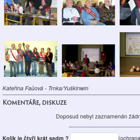
Kateřina Faůová - Trnka/Yuškinwin
Komentáře, diskuze
Doposud nebyl zaznamenán žádn
Kolik je čtyři krát sedm ?
(ochrana