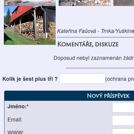
Kateřina Faůová - Trnka/Yuškin
Komentáře, diskuze
Doposud nebyl zaznamenán žádn
Kolik je šest plus tři ?
(ochrana pr
Nový příspěvek
Jméno:*
Email:
WWW: