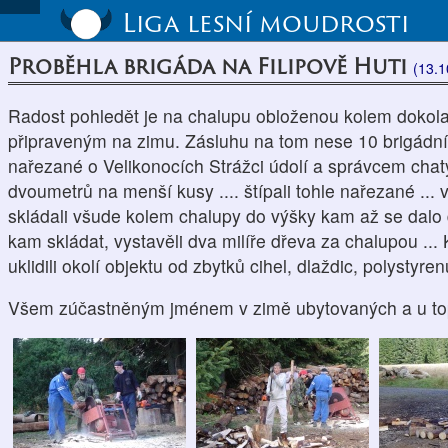
Liga lesní moudrosti
Proběhla brigáda na Filipově Huti
(13.1
Radost pohledět je na chalupu obloženou kolem doko
připraveným na zimu. Zásluhu na tom nese 10 brigádníků
nařezané o Velikonocích Strážci údolí a správcem chaty 
dvoumetrů na menší kusy .... štípali tohle nařezané ... 
skládali všude kolem chalupy do výšky kam až se dalo 
kam skládat, vystavěli dva milíře dřeva za chalupou ...
uklidili okolí objektu od zbytků cihel, dlaždic, polystyr
Všem zúčastněným jménem v zimě ubytovaných a u tope