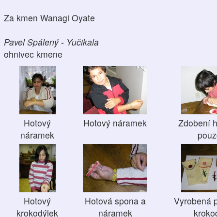
Za kmen Wanagi Oyate
Pavel Spálený - Yučikala
ohnivec kmene
Hotový
Hotový náramek
Zdobení 
náramek
pouz
Hotový
Hotová spona a
Vyrobená 
krokodýlek
náramek
krokod