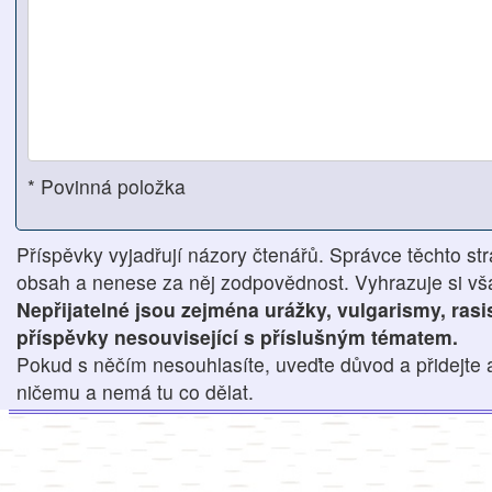
* Povinná položka
Příspěvky vyjadřují názory čtenářů. Správce těchto str
obsah a nenese za něj zodpovědnost. Vyhrazuje si však
Nepřijatelné jsou zejména urážky, vulgarismy, ras
příspěvky nesouvisející s příslušným tématem.
Pokud s něčím nesouhlasíte, uveďte důvod a přidejte 
ničemu a nemá tu co dělat.