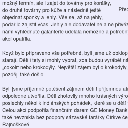
možný termín, ale i zajet do továrny pro korálky,
Pře
do druhé továrny pro kůže a následně ještě
objednat sponky a jehly. Vše se, až na jehly,
podařilo zajistit včas. Jehly ale dodavatel ne a ne přiv
námi vyhlédnuté galanterie udělala nemožné a potřebn
akcí opatřila.
Když bylo připraveno vše potřebné, byli jsme už obklope
starají. Děti i tety si mohly vybrat, zda budou vyrábět 
„cokoli“ nebo krokodýly. Největší zájem byl o krokodýly
později také došlo.
Byli jsme příjemně potěšeni zájmem dětí i příjemnou a
odpoledne utvořila. Děti zhotovily mnoho krásných výr
poslechly několik indiánských pohádek, které se u dětí t
Celou akci podpořila finančním darem GE Money Bank,
také nevznikla bez podpory sázavské farářky Církve č
Rajnoškové.