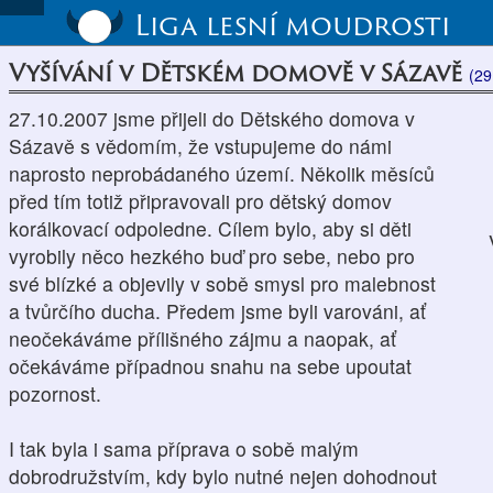
Liga lesní moudrosti
Vyšívání v Dětském domově v Sázavě
(29
27.10.2007 jsme přijeli do Dětského domova v
Sázavě s vědomím, že vstupujeme do námi
naprosto neprobádaného území. Několik měsíců
před tím totiž připravovali pro dětský domov
korálkovací odpoledne. Cílem bylo, aby si děti
vyrobily něco hezkého buď pro sebe, nebo pro
své blízké a objevily v sobě smysl pro malebnost
a tvůrčího ducha. Předem jsme byli varováni, ať
neočekáváme přílišného zájmu a naopak, ať
očekáváme případnou snahu na sebe upoutat
pozornost.
I tak byla i sama příprava o sobě malým
dobrodružstvím, kdy bylo nutné nejen dohodnout