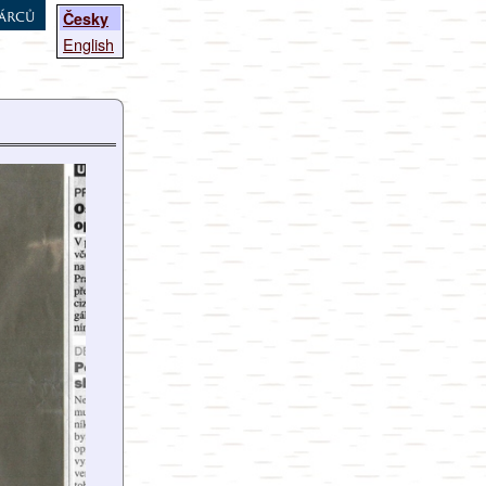
árců
Česky
English