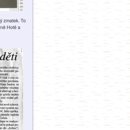
rý zmatek. To
vně Hotě a