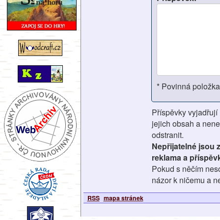
* Povinná položka
Příspěvky vyjadřují
jejich obsah a nene
odstranit.
Nepřijatelné jsou
reklama a příspěv
Pokud s něčím nesou
názor k ničemu a ne
RSS
mapa stránek