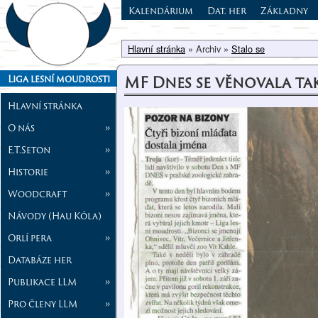
Kalendárium
Dat. her
Základny
Hlavní stránka
» Archiv »
Stalo se
MF Dnes se věnovala ta
Liga lesní moudrosti
Hlavní stránka
O nás
»
E.T.Seton
»
Historie
»
Woodcraft
»
Návody (Hau Kóla)
Orlí pera
»
Databáze her
Publikace LLM
»
Pro členy LLM
»