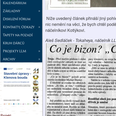
Kalendárium
Základny
»
Níže uvedený článek přináší jiný pohle
Diskuzní fórum
nic nemění na věci, že bych chtěl podě
Kontakty, Odkazy
»
náčelníkovi Kotlýkovi.
Tapety na pozadí
Aleš Sedláček - Tokaheya, náčelník L
Kruh dárců
Projekty LLM
»
Archiv
»
Projekt: