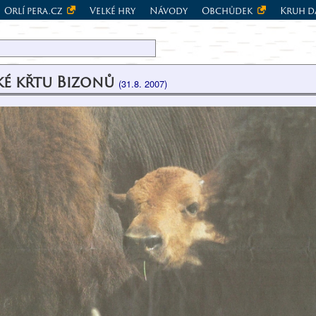
Orlí pera.cz
Velké hry
Návody
Obchůdek
Kruh d
ké křtu Bizonů
(31.8. 2007)