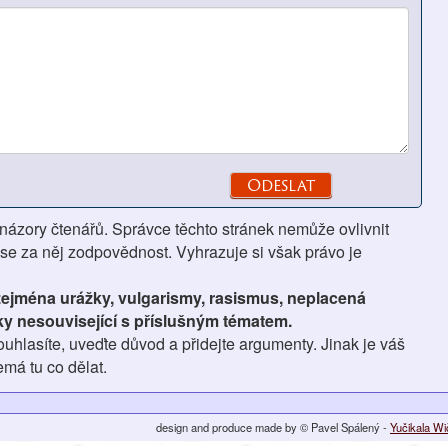
 názory čtenářů. Správce těchto stránek nemůže ovlivnit
se za něj zodpovědnost. Vyhrazuje si však právo je
 zejména urážky, vulgarismy, rasismus, neplacená
ky nesouvisející s příslušným tématem.
hlasíte, uveďte důvod a přidejte argumenty. Jinak je váš
má tu co dělat.
design and produce made by © Pavel Spálený -
Yučikala W