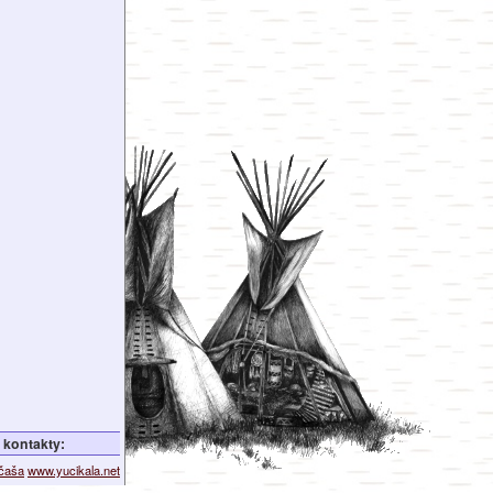
kontakty:
ičaša
www.yucikala.net