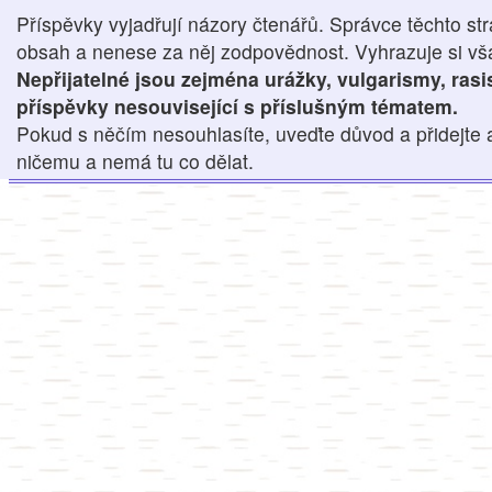
Příspěvky vyjadřují názory čtenářů. Správce těchto str
obsah a nenese za něj zodpovědnost. Vyhrazuje si však
Nepřijatelné jsou zejména urážky, vulgarismy, ras
příspěvky nesouvisející s příslušným tématem.
Pokud s něčím nesouhlasíte, uveďte důvod a přidejte 
ničemu a nemá tu co dělat.