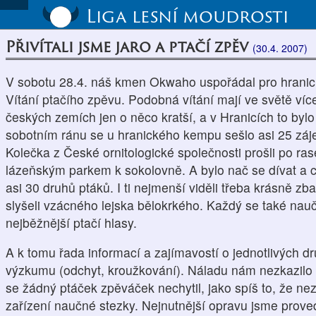
Liga lesní moudrosti
Přivítali jsme jaro a ptačí zpěv
(30.4. 2007)
V sobotu 28.4. náš kmen Okwaho uspořádal pro hranic
Vítání ptačího zpěvu. Podobná vítání mají ve světě více 
českých zemích jen o něco kratší, a v Hranicích to by
sobotním ránu se u hranického kempu sešlo asi 25 zá
Kolečka z České ornitologické společnosti prošli po ra
lázeňským parkem k sokolovně. A bylo nač se dívat a 
asi 30 druhů ptáků. I ti nejmenší viděli třeba krásně z
slyšeli vzácného lejska bělokrkého. Každý se také nau
nejběžnější ptačí hlasy.
A k tomu řada informací a zajímavostí o jednotlivých dr
výzkumu (odchyt, kroužkování). Náladu nám nezkazilo an
se žádný ptáček zpěváček nechytil, jako spíš to, že ne
zařízení naučné stezky. Nejnutnější opravu jsme provedl