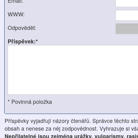
Email:
WWW:
Odpovědět:
Příspěvek:*
* Povinná položka
Příspěvky vyjadřují názory čtenářů. Správce těchto str
obsah a nenese za něj zodpovědnost. Vyhrazuje si však
Nepřijatelné jsou zejména urážky, vulgarismy, ras