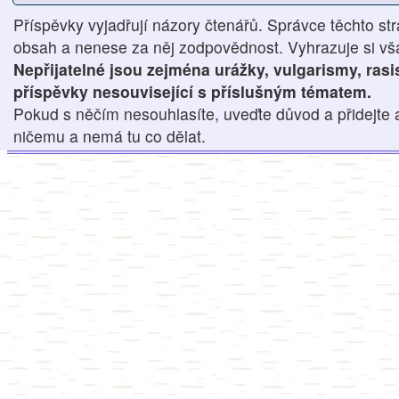
Příspěvky vyjadřují názory čtenářů. Správce těchto str
obsah a nenese za něj zodpovědnost. Vyhrazuje si však
Nepřijatelné jsou zejména urážky, vulgarismy, ras
příspěvky nesouvisející s příslušným tématem.
Pokud s něčím nesouhlasíte, uveďte důvod a přidejte 
ničemu a nemá tu co dělat.