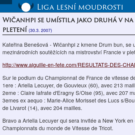
Liga lesní moudrosti
Wičanhpi se umístila jako druhá v na
pletení
(30.3. 2007)
Kateřina Benešová - Wičanhpi z kmene Drum bun, se umí
mezinárodních soutěžících na mistrovství Francie v plete
http://www.aiguille-en-fete.com/RESULTATS-DES-CH
Sur le podium du Championnat de France de vitesse de 
1ere : Ariella Lecuyer, de Gouvieux (60), avec 213 mail
2eme : Claire Iafrate d'Eragny S/Oise (95), avec 207 ma
3emes ex aequo : Marie-Alice Morisset des Lucs s/Bo
de Livarot (14), avec 204 mailles.
Bravo a Ariella Lecuyer qui sera invitée a New York en
Championnats du monde de Vitesse de Tricot.