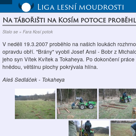
Liga lesní moudrosti
Na tábořišti na Kosím potoce probě
Stalo se » Fara Kosí potok
V neděli 19.3.2007 proběhlo na našich loukách rozhrnová
opravdu obří. "Brány" vyobil Josef Ansl - Bobr z Michal
jeho syn Vítek Kvítek a Tokaheya. Po dokončení práce 
hnědou, většinu plochy pokrývala hlína.
Aleš Sedláček - Tokaheya