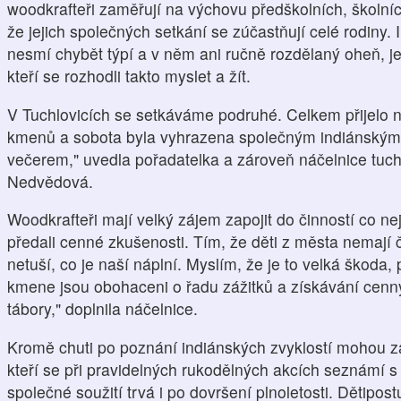
woodkrafteři zaměřují na výchovu předškolních, školníc
že jejich společných setkání se zúčastňují celé rodiny.
nesmí chybět týpí a v něm ani ručně rozdělaný oheň, je
kteří se rozhodli takto myslet a žít.
V Tuchlovicích se setkáváme podruhé. Celkem přijelo 
kmenů a sobota byla vyhrazena společným indiánským
večerem," uvedla pořadatelka a zároveň náčelnice tuc
Nedvědová.
Woodkrafteři mají velký zájem zapojit do činností co nejv
předali cenné zkušenosti. Tím, že děti z města nemají č
netuší, co je naší náplní. Myslím, že je to velká škoda, 
kmene jsou obohaceni o řadu zážitků a získávání cenných
tábory," doplnila náčelnice.
Kromě chuti po poznání indiánských zvyklostí mohou za
kteří se při pravidelných rukodělných akcích seznámí 
společné soužití trvá i po dovršení plnoletosti. Dětip