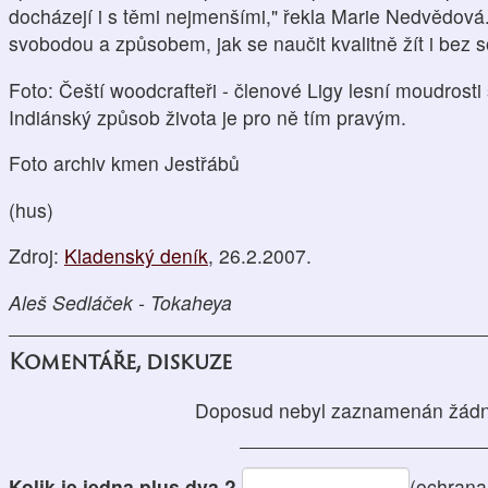
docházejí i s těmi nejmenšími," řekla Marie Nedvědová.
svobodou a způsobem, jak se naučit kvalitně žít i bez
Foto: Čeští woodcrafteři - členové Ligy lesní moudrosti 
Indiánský způsob života je pro ně tím pravým.
Foto archiv kmen Jestřábů
(hus)
Zdroj:
Kladenský deník
, 26.2.2007.
Aleš Sedláček - Tokaheya
Komentáře, diskuze
Doposud nebyl zaznamenán žádn
Kolik je jedna plus dva ?
(ochrana