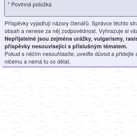
* Povinná položka
Příspěvky vyjadřují názory čtenářů. Správce těchto str
obsah a nenese za něj zodpovědnost. Vyhrazuje si však
Nepřijatelné jsou zejména urážky, vulgarismy, ras
příspěvky nesouvisející s příslušným tématem.
Pokud s něčím nesouhlasíte, uveďte důvod a přidejte 
ničemu a nemá tu co dělat.