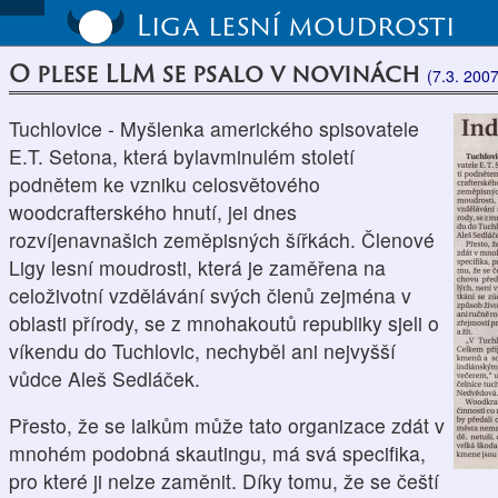
Liga lesní moudrosti
O plese LLM se psalo v novinách
(7.3. 2007
Tuchlovice - Myšlenka amerického spisovatele
E.T. Setona, která bylavminulém století
podnětem ke vzniku celosvětového
woodcrafterského hnutí, jei dnes
rozvíjenavnašich zeměpisných šířkách. Členové
Ligy lesní moudrosti, která je zaměřena na
celoživotní vzdělávání svých členů zejména v
oblasti přírody, se z mnohakoutů republiky sjeli o
víkendu do Tuchlovic, nechyběl ani nejvyšší
vůdce Aleš Sedláček.
Přesto, že se laikům může tato organizace zdát v
mnohém podobná skautingu, má svá specifika,
pro které ji nelze zaměnit. Díky tomu, že se čeští