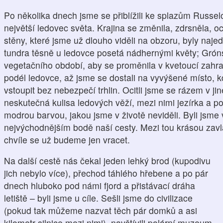
Po několika dnech jsme se přiblížili ke splazům Russel
největší ledovec světa. Krajina se změnila, zdrsněla, 
stěny, které jsme už dlouho viděli na obzoru, byly naje
tundra těsně u ledovce posetá nádhernými květy; Gróns
vegetačního období, aby se proměnila v kvetoucí zahra
podél ledovce, až jsme se dostali na vyvýšené místo, 
vstoupit bez nebezpečí trhlin. Ocitli jsme se rázem v j
neskutečná kulisa ledových věží, mezi nimi jezírka a po
modrou barvou, jakou jsme v životě neviděli. Byli jsme
nejvýchodnějším bodě naší cesty. Mezi tou krásou zavl
chvíle se už budeme jen vracet.
Na další cestě nás čekal jeden lehký brod (kupodivu
jich nebylo více), přechod táhlého hřebene a po pár
dnech hluboko pod námi fjord a přistávací dráha
letiště – byli jsme u cíle. Sešli jsme do civilizace
(pokud tak můžeme nazvat těch pár domků a asi
kilometr silnice mezi nimi), navštívili polární muzeum