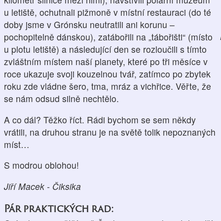
u letiště, ochutnali pižmoně v místní restauraci (do té
doby jsme v Grónsku neutratili ani korunu –
pochopitelně dánskou), zatábořili na „tábořišti“ (místo
u plotu letiště) a následující den se rozloučili s tímto
zvláštním místem naší planety, které po tři měsíce v
roce ukazuje svoji kouzelnou tvář, zatímco po zbytek
roku zde vládne šero, tma, mráz a vichřice. Věřte, že
se nám odsud silně nechtělo.
A co dál? Těžko říct. Rádi bychom se sem někdy
vrátili, na druhou stranu je na světě tolik nepoznaných
míst…
S modrou oblohou!
Jiří Macek - Čiksika
Pár praktických rad: