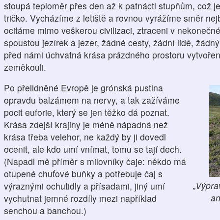
stoupá teploměr přes den až k patnácti stupňům, což je
tričko. Vycházíme z letiště a rovnou vyrážíme směr nejb
ocitáme mimo veškerou civilizaci, ztraceni v nekonečné
spoustou jezírek a jezer, žádné cesty, žádní lidé, žádný
před námi úchvatná krása prázdného prostoru vytvořen
zeměkouli.
Po přelidněné Evropě je grónská pustina
opravdu balzámem na nervy, a tak zažíváme
pocit euforie, který se jen těžko dá poznat.
Krása zdejší krajiny je méně nápadná než
krása třeba velehor, ne každý by ji dovedl
ocenit, ale kdo umí vnímat, tomu se tají dech.
(Napadl mě příměr s milovníky čaje: někdo má
otupené chuťové buňky a potřebuje čaj s
„Výpra
výraznými ochutidly a přísadami, jiný umí
an
vychutnat jemné rozdíly mezi například
senchou a banchou.)