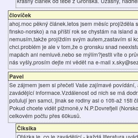
krasny clanek od tebe z Gronska. Uzasny, nadhe
človíček
ahoj.moc pěkný článek.letos jsem měsíc projížděla 
finsko-norsko) a na příští rok se chystám na island 
nemusím,takže projíždím svým autem,zastavím si kd
chci.problém je ale v tom,že o gronsku snad neexist
mapách ani nemluvě.nebo se mýlím?jestli víte o pr
nás vyšly,prosím dejte mi vědět na e-mail x.sky@s
Pavel
Se zájmem jsem si přečetl Vaše zajímavé povídání, 
zavádějící informace.Vzdálenost od nich se má dod
potulují jen samci, jinak se rodiny asi o 10ti-až 15ti
Pokud chcete vidět pižmoně,v N.P.Dovrefjell (Norsko)
celkovém počtu přes 60kusů.
Čiksika
Otázka je, co je zavádějící - každá literatura uvád