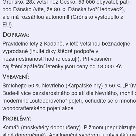
Grónsko: 28x větší než Česko; 53 000 obyvatel; patří
pod Dánsko (víte, že 80 % Dánska tvoří ledovec?),
ale má rozsáhlou autonomii (Grónsko vystoupilo z
EU).
Doprava:
Pravidelné lety z Kodaně, v létě většinou beznadějně
vyprodané (inuité díky štědré podpoře v
nezaměstnanosti hodně cestují). Při včasném
zajištění zpáteční letenky jsou ceny od 18 000 Kč.
Vybavení:
Smíchejte 50 % Nevrlého (Karpatské hry) a 50 % „Pr
Bude-li více bezstarostného pojetí dle Nevrlého, mohli 
moderního „outdoorového“ pojetí, ochudíte se o mnoho
woodcrafterského pojetí akce.
Problémy:
Komáři (moskytiéry doporučeny). Pižmoni (nepřibližujte
silně doporučené). Abstinenční syndrom u závisláků na