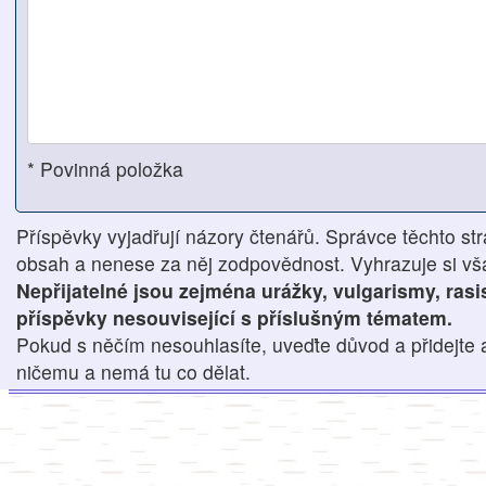
* Povinná položka
Příspěvky vyjadřují názory čtenářů. Správce těchto str
obsah a nenese za něj zodpovědnost. Vyhrazuje si však
Nepřijatelné jsou zejména urážky, vulgarismy, ras
příspěvky nesouvisející s příslušným tématem.
Pokud s něčím nesouhlasíte, uveďte důvod a přidejte 
ničemu a nemá tu co dělat.