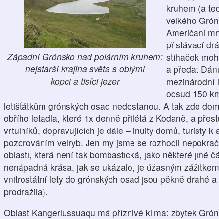
kruhem (a ted
velkého Grón
Američani mno
přistávací dr
Západní Grónsko nad polárním kruhem:
stíhaček mohl
nejstarší krajina světa s oblými
a předat Dánů
kopci a tisíci jezer
mezinárodní le
odsud 150 km.
letišťátkům grónských osad nedostanou. A tak zde domoro
obřího letadla, které 1x denně přilétá z Kodaně, a přest
vrtulníků, dopravujících je dále – inuity domů, turisty 
pozorováním velryb. Jen my jsme se rozhodli nepokračo
oblasti, která není tak bombastická, jako některé jiné čá
nenápadná krása, jak se ukázalo, je úžasným zážitkem n
vnitrostátní lety do grónských osad jsou pěkně drahé a
prodražila).
Oblast Kangerlussuaqu má příznivé klima: zbytek Gróns