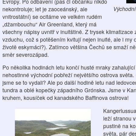
Evropy. Po odbavení (pas či občanku nikdo
Východní
nekontroluje; let je zaoceánský, ale
vnitrostátní) se ocitáme ve velkém rudém
„džambouchu“ Air Greenland, který má
všechny nápisy uvnitř v inuitštině. Z trysek klimatizace
vzduchu, což s potěšením kvitují nejen inuité, ale i my
životě eskymáci?). Zatímco většina Čechů se smaží n
směr severozápad.
Po několika hodinách letu končí husté mraky zahalující 
nehostinné východní pobřeží největšího ostrova svět
jsme se to vydali? Ale po další hodině letu nad ledov
tundra a oblé kopečky západního Grónska. Jsme v Kan
kruhem, kousíček od kanadského Baffinova ostrova!
Kangerlussua
leží stranou 
pustině na ko
světa, pár de