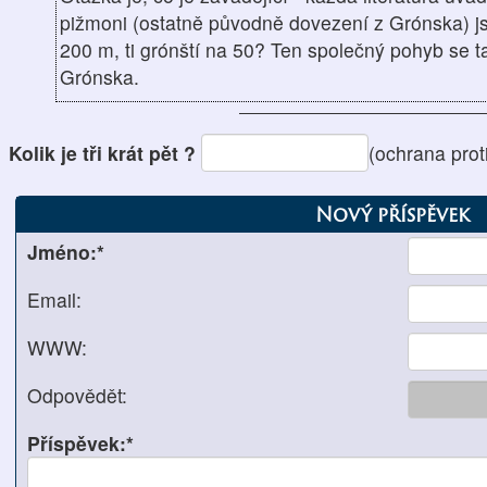
pižmoni (ostatně původně dovezení z Grónska) 
200 m, ti grónští na 50? Ten společný pohyb se t
Grónska.
Kolik je tři krát pět ?
(ochrana pro
Nový příspěvek
Jméno:*
Email:
WWW:
Odpovědět:
Příspěvek:*