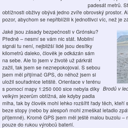
padesát metrů. St
obtížnosti obživy obývá jedno zvíře obrovský prostor. A
pozor, abychom se nepřiblížili k jednotlivci víc, než je 
Jaké jsou zásady bezpečnosti v Grónsku?
Předně – nesmí se vám nic stát. Mobilní
signál tu není, nejbližší lidé jsou desítky
kilometrů daleko, člověk je odkázán sám
na sebe. Ale to jsem v životě už párkrát
zažil, tak jsem se neznepokojoval. S sebou
jsem měl přijímač GPS, do něhož jsem si
uložil souřadnice letiště. Orientace v terénu
Brodů v le
s pomocí mapy 1:250 000 sice nebyla díky
velkým jezerům obtížná, ale kdyby padla
mlha, tak by člověk mohl lehko rozšířit řady těch, kteří
beze stopy (nebo by alespoň mohl zmeškat letadlo zpát
příjemné). Kromě GPS jsem měl ještě malou buzolu – ne
pouze do rukou výrobců baterií.