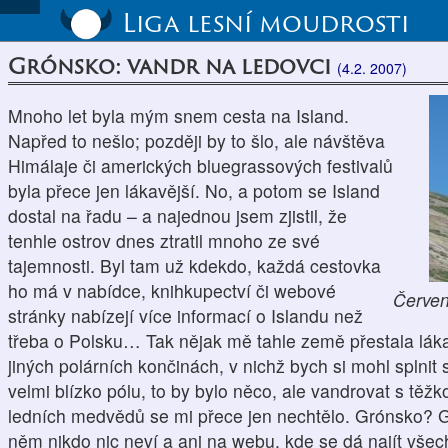
Liga lesní moudrosti
Grónsko: vandr na ledovci
(4.2. 2007)
Mnoho let byla mým snem cesta na Island.
Napřed to nešlo; později by to šlo, ale návštěva
Himálaje či amerických bluegrassových festivalů
byla přece jen lákavější. No, a potom se Island
dostal na řadu – a najednou jsem zjistil, že
tenhle ostrov dnes ztratil mnoho ze své
tajemnosti. Byl tam už kdekdo, každá cestovka
ho má v nabídce, knihkupectví či webové
Červen
stránky nabízejí více informací o Islandu než
třeba o Polsku… Tak nějak mě tahle země přestala lákat
jiných polárních končinách, v nichž bych si mohl splni
velmi blízko pólu, to by bylo něco, ale vandrovat s těž
ledních medvědů se mi přece jen nechtělo. Grónsko? Gr
něm nikdo nic neví a ani na webu, kde se dá najít všec