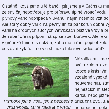
Ostatně, když jsme u té banči: pili jsme ji v Grónsku m
zelený čaj nepotřebuje pro přípravu úplně vroucí vodu
plynový vařič nepřipadá v úvahu, náplň nesmíte vzít do 
Ale starý dobrý vařič na pevný líh za pár korun dobře v
vařili na drobných suchých větvičkách plazivé vrby a bří
Jen sběr dřeva připomíná spíše sběr borůvek. Ale řek
v grónské tundře s někým, koho mám rád, popíjet zelen
cestovní kytaru – co víc si může tulákovo srdce přát?
Několik dní jsme s
světa kolem jezer
kopce s krásným 
vzdálené vysoké ho
neuvěřitelná), sta
nejhezčích míste
karibú nebo pižm
Pižmoně jsme viděli jen z bezpečné
příbuzná ovci, ale
vzdálenosti, tahle fotka je z webu
nenapadne, pokud 