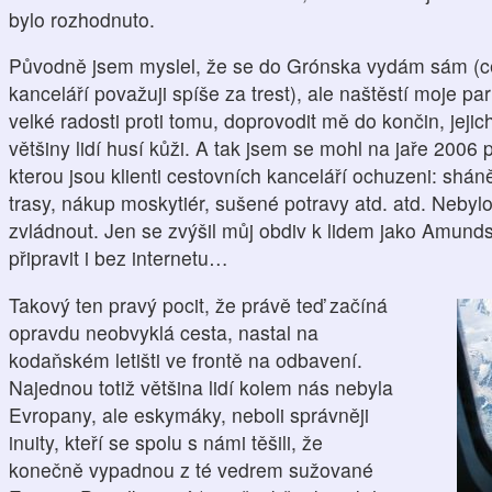
bylo rozhodnuto.
Původně jsem myslel, že se do Grónska vydám sám (ce
kanceláří považuji spíše za trest), ale naštěstí moje p
velké radosti proti tomu, doprovodit mě do končin, jej
většiny lidí husí kůži. A tak jsem se mohl na jaře 2006 p
kterou jsou klienti cestovních kanceláří ochuzeni: shán
trasy, nákup moskytiér, sušené potravy atd. atd. Nebylo
zvládnout. Jen se zvýšil můj obdiv k lidem jako Amunds
připravit i bez internetu…
Takový ten pravý pocit, že právě teď začíná
opravdu neobvyklá cesta, nastal na
kodaňském letišti ve frontě na odbavení.
Najednou totiž většina lidí kolem nás nebyla
Evropany, ale eskymáky, neboli správněji
inuity, kteří se spolu s námi těšili, že
konečně vypadnou z té vedrem sužované