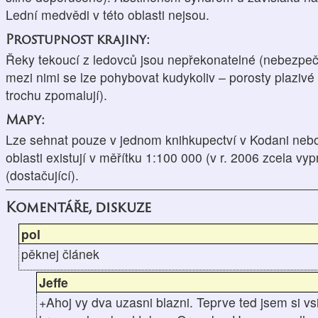
Lední medvědi v této oblasti nejsou.
Prostupnost krajiny:
Řeky tekoucí z ledovců jsou nepřekonatelné (nebezpečí
mezi nimi se lze pohybovat kudykoliv – porosty plazivé
trochu zpomalují).
Mapy:
Lze sehnat pouze v jednom knihkupectví v Kodani nebo 
oblasti existují v měřítku 1:100 000 (v r. 2006 zcela v
(dostačující).
Komentáře, diskuze
pol
pěknej článek
Jeffe
+Ahoj vy dva uzasni blazni. Teprve ted jsem si 