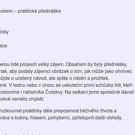
sobem – praktická přednáška
icky
zace
kterou lidé projevili velký zájem. Obsahem by byly přednášky,
í tak, aby podaly zájemci obrázek o tom, jak může jako ohnivec
ůjde o ucelený návod, ale spíše o nástin a prožitek.
ě. V lednu nebo v únoru se uskuteční první schůzka lidí, kteří
, oslovíme i náčelníka Čotokvy. Na setkání jsme společně dávali
tokvě nemělo chybět.
rozkoumat prakticky dále propojenost běžného života a
 (práce s bubny, hlasem, pohybem), zpřístupnit další obřady,