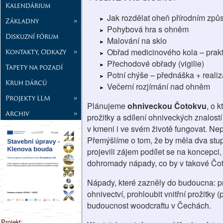
Kalendárium
Jak rozdělat oheň přírodním způ
Základny
»
Pohybová hra s ohněm
Diskuzní fórum
Malování na sklo
Obřad medicinového kola – prakt
Kontakty, Odkazy
»
Přechodové obřady (vigilie)
Tapety na pozadí
Potní chýše – přednáška + reali
Kruh dárců
Večerní rozjímání nad ohněm
Projekty LLM
»
Plánujeme
ohniveckou Čotokvu
, o 
Archiv
»
prožitky a sdílení ohniveckých znalost
v kmeni i ve svém životě fungovat. Nep
Přemýšlíme o tom, že by měla dva stupn
projevili zájem podílet se na koncepci
dohromady nápady, co by v takové Čo
Nápady, které zazněly do budoucna: p
ohnivectví, prohloubit vnitřní prožitky
budoucnost woodcraftu v Čechách.
Projekt: