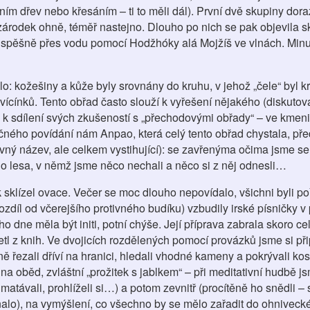
ním dřev nebo křesáním – ti to měli dál). První dvě skupiny dora
zárodek ohně, téměř nastejno. Dlouho po nich se pak objevila sk
la úspěšně přes vodu pomocí Hodžhóky alá Mojžíš ve vlnách. Min
: kožešiny a kůže byly srovnány do kruhu, v jehož „čele“ byl kr
svícínků. Tento obřad často slouží k vyřešení nějakého (diskutov
 k sdílení svých zkušeností s „přechodovými obřady“ – ve kmeni 
čného povídání nám Anpao, která celý tento obřad chystala, př
ávný název, ale celkem vystihující): se zavřenýma očima jsme se 
do lesa, v němž jsme něco nechali a něco si z něj odnesli…
k sklízel ovace. Večer se moc dlouho nepovídalo, všichni byli p
díl od včerejšího protivného budíku) vzbudily irské písničky v
o dne měla být initi, potní chýše. Její příprava zabrala skoro c
tl z knih. Ve dvojicích rozdělených pomocí provázků jsme si přip
ně řezali dříví na hranici, hledali vhodné kameny a pokrývali kos
a oběd, zvláštní „prožitek s jablkem“ – při meditativní hudbě j
matávali, prohlíželi si…) a potom zevnitř (procítěně ho snědli – 
alo), na vymýšlení, co všechno by se mělo zařadit do ohniveck