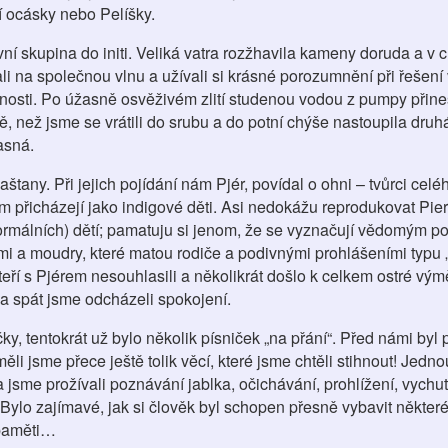
čí ocásky nebo Pelíšky.
ní skupina do initi. Veliká vatra rozžhavila kameny doruda a v c
li na společnou vlnu a užívali si krásné porozumnění při řešení
čnosti. Po úžasně osvěživém zlití studenou vodou z pumpy přin
ně, než jsme se vrátili do srubu a do potní chýše nastoupila druh
žasná.
tany. Při jejich pojídání nám Pjér, povídal o ohni – tvůrci celé
m přicházejí jako indigové děti. Asi nedokážu reprodukovat Pie
 normálních) dětí; pamatuju si jenom, že se vyznačují vědomým 
ami a moudry, které matou rodiče a podivnými prohlášeními typu
kteří s Pjérem nesouhlasili a několikrát došlo k celkem ostré vý
a spát jsme odcházeli spokojení.
y, tentokrát už bylo několik písniček „na přání“. Před námi byl 
ěli jsme přece ještě tolik věcí, které jsme chtěli stihnout! Jedno
 jsme prožívali poznávání jablka, očichávání, prohlížení, vych
 Bylo zajímavé, jak si člověk byl schopen přesně vybavit někter
 paměti…