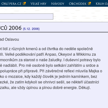
Orlí pera.cz
Velké hry
Návody
Obchůdek
Kruh d
vců 2006
(5.12. 2006)
nad Oslavou
t lidí z různých kmenů a od čtvrtka do neděle společně
žili. Velké poděkování patří Anpao, Okeyovi a Wikkimu za
pomocníkům za starost o naše žaludky. I duševní potravy bylo
ě nadlábli. Pro mě osobně bylo setkání zahřátím u srdce a
spolupráce při přípravě. Při závěrečné reflexi mluvila Majka o
ako o mozaice, kdy každý člověk je jedním kamínkem, bez
ké, že zatím kdykoli se ohnivci sešli, se někteří účastníci
ozaiku, ale vždy úplnou a plnou dobré energie. Děkuji.