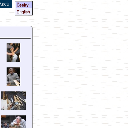
árců
Česky
English