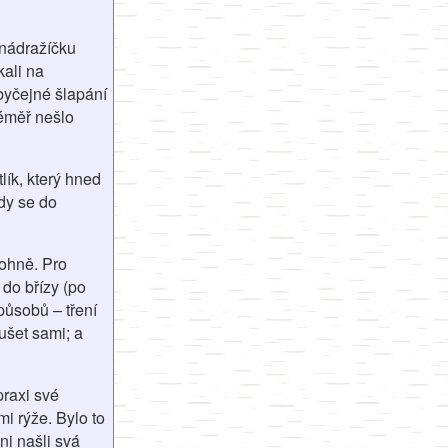
 nádražíčku
kali na
Obyčejné šlapání
téměř nešlo
tlík, který hned
dy se do
ohně. Pro
 do břízy (po
způsobů – tření
ušet sami; a
praxi své
i rýže. Bylo to
ni našli svá