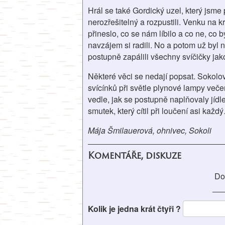
Hrál se také Gordický uzel, který jsme
nerozřešitelný a rozpustili. Venku na k
přineslo, co se nám líbilo a co ne, co 
navzájem si radili. No a potom už byl
postupně zapálili všechny svíčičky jak
Některé věci se nedají popsat. Sokolo
svícínků při světle plynové lampy veče
vedle, jak se postupně naplňovaly jídl
smutek, který cítil při loučení asi každ
Mája Šmilauerová, ohnivec, Sokoli
Komentáře, diskuze
Do
Kolik je jedna krát čtyři ?