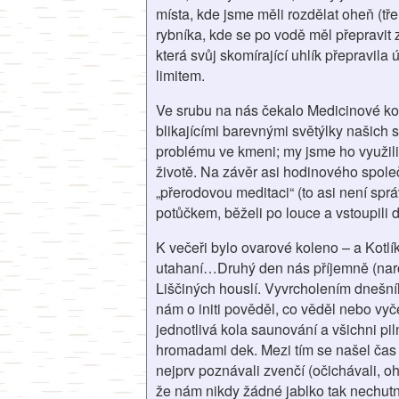
místa, kde jsme měli rozdělat oheň (tře
rybníka, kde se po vodě měl přepravit 
která svůj skomírající uhlík přepravi
limitem.
Ve srubu na nás čekalo Medicinové kolo
blikajícími barevnými světýlky našich 
problému ve kmeni; my jsme ho využili
životě. Na závěr asi hodinového spole
„přerodovou meditaci“ (to asi není spr
potůčkem, běželi po louce a vstoupili 
K večeři bylo ovarové koleno – a Kotlí
utahaní…Druhý den nás příjemně (naroz
Liščiných houslí. Vyvrcholením dnešníh
nám o initi pověděl, co věděl nebo vyče
jednotlivá kola saunování a všichni pil
hromadami dek. Mezi tím se našel čas n
nejprv poznávali zvenčí (očichávali, oh
že nám nikdy žádné jablko tak nechutn