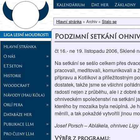
Kalendárium
Dat. her
Základny
Hlavní stránka
» Archiv »
Stalo se
Podzimní setkání ohni
Liga lesní moudrosti
Hlavní stránka
čt 16.- ne 19. listopadu 2006, Sklené 
O nás
»
Na setkání se sešlo celkem přes dvace
E.T.Seton
»
pracovali, meditovali, komunikovali a 
Historie
»
přípravu a Kotlíkovi a příležitostným 
dostatek, takže jsme se všichni pořádn
Woodcraft
»
radostí nejen z průběhu, ale i z dobré 
Návody (Hau Kóla)
ohniveckém společenství na setkání j
Orlí pera
»
kterého by mozaika byla neúplná. Je hez
měnili, a tak pokaždé vytvořili jinou m
Databáze her
Publikace LLM
»
Josef Porsch – Ablákela, ohnivec Ligy
Pro členy LLM
»
Výběr z programu: