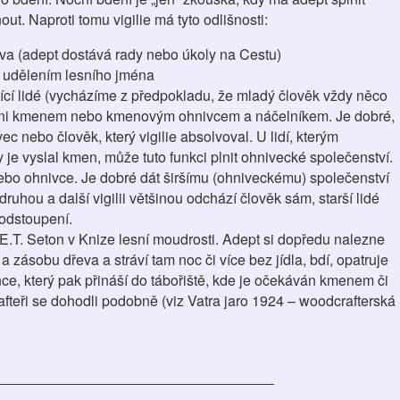
ut. Naproti tomu vigilie má tyto odlišnosti:
ava (adept dostává rady nebo úkoly na Cestu)
m udělením lesního jména
ající lidé (vycházíme z předpokladu, že mladý člověk vždy něco
bíráni kmenem nebo kmenovým ohnivcem a náčelníkem. Je dobré,
 nebo člověk, který vigilie absolvoval. U lidí, kterým
 je vyslal kmen, může tuto funkci plnit ohnivecké společenství.
ebo ohnivce. Je dobré dát širšímu (ohniveckému) společenství
uhou a další vigilii většinou odchází člověk sám, starší lidé
podstoupení.
e E.T. Seton v Knize lesní moudrosti. Adept si dopředu nalezne
a zásobu dřeva a stráví tam noc či více bez jídla, bdí, opatruje
e, který pak přináší do tábořiště, kde je očekáván kmenem či
afteři se dohodli podobně (viz Vatra jaro 1924 – woodcrafterská