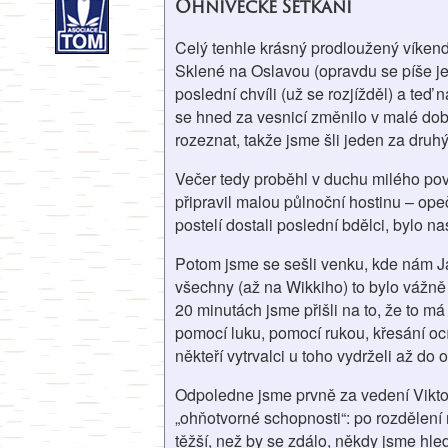
Ohnivecké Setkání
Celý tenhle krásný prodloužený víken
Sklené na Oslavou (opravdu se píše jen
poslední chvíli (už se rozjížděl) a te
se hned za vesnicí změnilo v malé dobr
rozeznat, takže jsme šli jeden za druhý
Večer tedy proběhl v duchu milého povídá
připravil malou půlnoční hostinu – op
postelí dostali poslední bdělci, bylo 
Potom jsme se sešli venku, kde nám 
všechny (až na Wikkiho) to bylo vážně po
20 minutách jsme přišli na to, že to má
pomocí luku, pomocí rukou, křesání oc
někteří vytrvalci u toho vydrželi až do 
Odpoledne jsme prvně za vedení Viktor
„ohňotvorné schopnosti“: po rozdělení 
těžší, než by se zdálo, někdy jsme hle