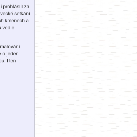
 prohlásili za
ivecké setkání
vých kmenech a
u vedle
 malování
y o jeden
u. I ten