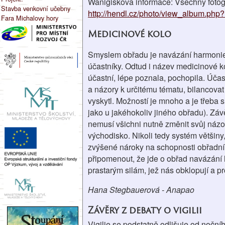
Wanigiskova informace: Všechny fotogr
Stavba venkovní učebny
http://hendl.cz/photo/view_album.php
Fara Michalovy hory
Medicinové kolo
Smyslem obřadu je navázání harmonie 
účastníky. Odtud i název medicinové ko
účastní, lépe poznala, pochopila. Úča
a názory k určitému tématu, bilancovat 
vyskytl. Možností je mnoho a je třeba 
jako u jakéhokoliv jiného obřadu). Zá
nemusí všichni nutně změnit svůj názor
východisko. Nikoli tedy systém většiny
zvýšené nároky na schopnosti obřadníka
připomenout, že jde o obřad navázání
prastarým silám, jež nás obklopují a p
Hana Stegbauerová - Anapao
Závěry z debaty o vigilii
Vigilie se podstatně odlišuje od noční