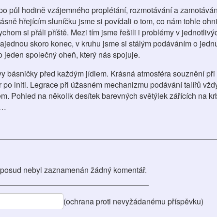
 po půl hodině vzájemného proplétání, rozmotávání a zamotávání
rásně hřejícím sluníčku jsme si povídali o tom, co nám tohle ohn
bychom si přáli příště. Mezi tím jsme řešili i problémy v jednotli
 najednou skoro konec, v kruhu jsme si stálým podáváním o jedn
o jeden společný oheň, který nás spojuje.
vy básničky před každým jídlem. Krásná atmosféra souznění při
r po initi. Legrace při úžasném mechanizmu podávání talířů vžd
em. Pohled na několik desítek barevných světýlek zářících na krb
ý…
posud nebyl zaznamenán žádný komentář.
(ochrana proti nevyžádanému příspěvku)