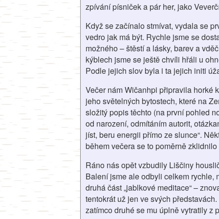
zpívání písniček a pár her, jako Vever
Když se začínalo stmívat, vydala se prv
vedro jak má být. Rychle jsme se dosta
možného – štěstí a lásky, barev a vdě
kýblech jsme se ještě chvíli hřáli u oh
Podle jejich slov byla i ta jejich initi ú
Večer nám Wičanhpi připravila horké kaš
jeho světelných bytostech, které na Ze
složitý popis těchto (na první pohled
od narození, odmítáním autorit, otázk
jíst, beru energii přímo ze slunce“. Ně
během večera se to poměrně zklidnilo 
Ráno nás opět vzbudily Liščiny housličk
Balení jsme ale odbyli celkem rychle, m
druhá část „jablkové meditace“ – znova
tentokrát už jen ve svých představách.
zatímco druhé se mu úplně vytratily z