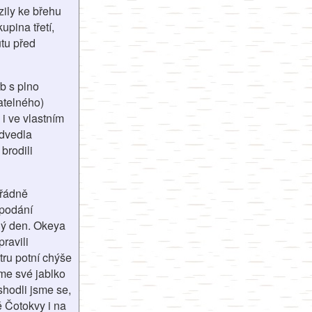
zily ke břehu
upina třetí,
utu před
b s plno
atelného)
i ve vlastním
edvedla
brodili
ořádně
 podání
elý den. Okeya
ravili
tru potní chýše
sme své jablko
shodli jsme se,
é Čotokvy i na