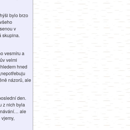
hýši bylo brzo
 všeho
esenou v
á skupina.
ho vesmíru a
rův velmi
pohledem hned
 „nepotřebuju
měně názorů, ale
poslední den.
u z nich byla
utnávání… ale
é vjemy,