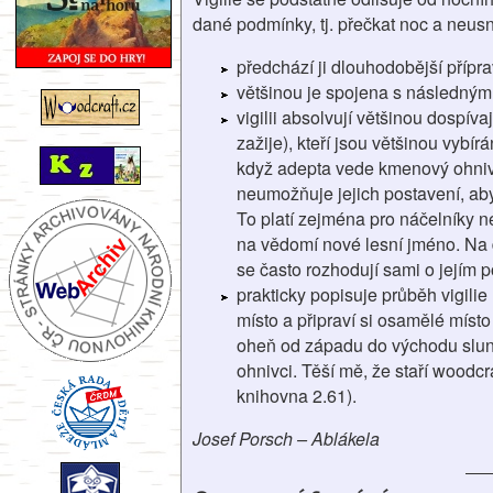
dané podmínky, tj. přečkat noc a neusno
předchází ji dlouhodobější přípr
většinou je spojena s následný
vigilii absolvují většinou dospív
zažije), kteří jsou většinou vy
když adepta vede kmenový ohnivec
neumožňuje jejich postavení, aby
To platí zejména pro náčelníky n
na vědomí nové lesní jméno. Na dr
se často rozhodují sami o jejím 
prakticky popisuje průběh vigili
místo a připraví si osamělé místo 
oheň od západu do východu slunc
ohnivci. Těší mě, že staří woodcr
knihovna 2.61).
Josef Porsch – Ablákela