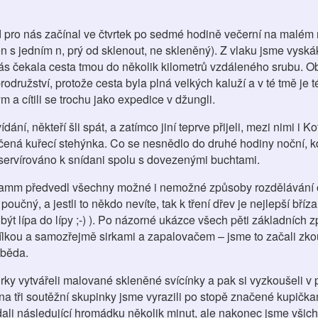
d pro nás začínal ve čtvrtek po sedmé hodině večerní na malém
 s jedním n, prý od sklenout, ne skleněný). Z vlaku jsme vyská
ď nás čekala cesta tmou do několik kilometrů vzdáleného srubu. 
odružství, protože cesta byla plná velkých kaluží a v té tmě je 
m a cítili se trochu jako expedice v džungli.
ní, někteří šli spát, a zatímco jiní teprve přijeli, mezi nimi i Ko
ečená kuřecí stehýnka. Co se nesnědlo do druhé hodiny noční, k
naservírováno k snídani spolu s dovezenými buchtami.
Jamm předvedl všechny možné i nemožné způsoby rozdělávání 
učný, a jestli to někdo nevíte, tak k tření dřev je nejlepší bříza
 být lípa do lípy ;-) ). Po názorné ukázce všech pěti základních 
ílkou a samozřejmě sirkami a zapalovačem – jsme to začali zko
oběda.
ky vytvářeli malované skleněné svícínky a pak si vyzkoušeli v 
na tři soutěžní skupinky jsme vyrazili po stopě značené kupičkam
dali následující hromádku několik minut, ale nakonec jsme všich