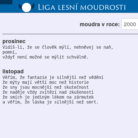
Liga lesní moudrosti
moudra v roce:
prosinec
Vidíš-li, že se člověk mýlí, nehněvej se naň,
pomni,
vždyť není možné se mýlit schválně.
listopad
Věřím, že fantazie je silnější než vědění
že mýty mají větší moc než historie
že sny jsou mocnější než skutečnost
že naděje vždy zvítězí nad zkušeností
že smích je jediným lékem na zármutek
a věřím, že láska je silnější než smrt.