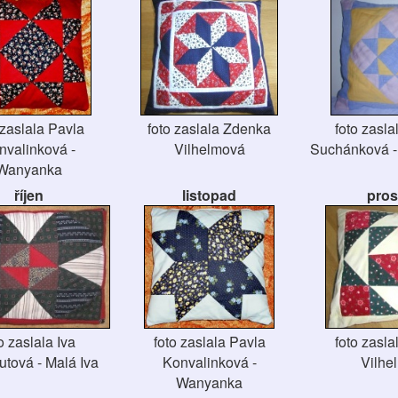
 zaslala Pavla
foto zaslala Zdenka
foto zasl
nvalinková -
Vilhelmová
Suchánková 
Wanyanka
říjen
listopad
pros
o zaslala Iva
foto zaslala Pavla
foto zasl
tová - Malá Iva
Konvalinková -
Vilhe
Wanyanka