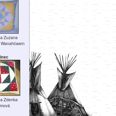
ala Zuzana
- Wanahčawin
inec
ala Zdenka
lmová