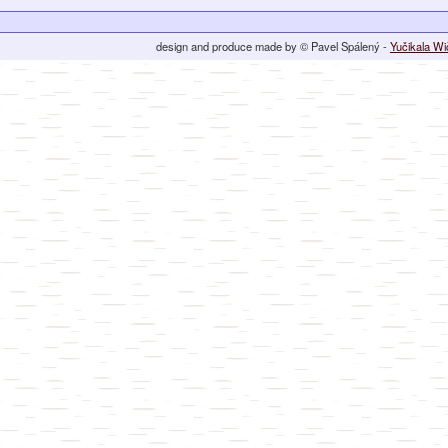
design and produce made by © Pavel Spálený -
Yučikala W