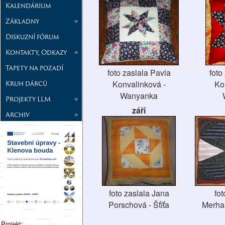
Kalendárium
Základny
»
Diskuzní fórum
Kontakty, Odkazy
»
Tapety na pozadí
foto zaslala Pavla
foto
Kruh dárců
Konvalinková -
Ko
Wanyanka
Projekty LLM
»
září
Archiv
»
foto zaslala Jana
fot
Porschová - Šťíťa
Merhau
Projekt: