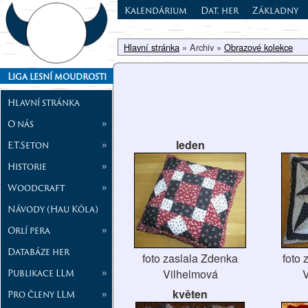
Kalendárium
Dat. her
Základny
Hlavní stránka
» Archiv »
Obrazové kolekce
Liga lesní moudrosti
Hlavní stránka
O nás
»
leden
E.T.Seton
»
Historie
»
Woodcraft
»
Návody (Hau Kóla)
Orlí pera
»
Databáze her
foto zaslala Zdenka
foto 
Publikace LLM
»
Vilhelmová
V
květen
Pro členy LLM
»