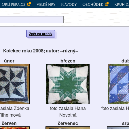
Orlí pera.cz
Velké hry
Návody
Obchůdek
Kruh d
Zpět na archív
Kolekce roku 2008; autor: --různý--
únor
březen
du
zaslala Zdenka
foto zaslala Hana
foto zaslala
ilhelmová
Novotná
červen
červenec
sr