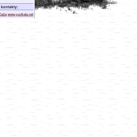
kontakty:
ičaša
www.yucikala.net