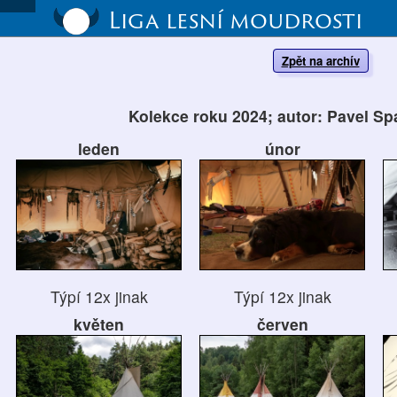
Liga lesní moudrosti
Zpět na archív
Kolekce roku 2024; autor: Pavel Sp
leden
únor
Týpí 12x jinak
Týpí 12x jinak
květen
červen