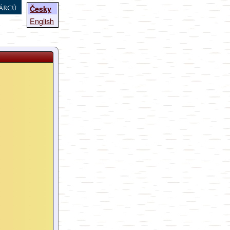
árců
Česky
English