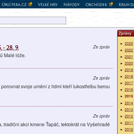
Orlí pera.cz
Velké hry
Návody
Obchůdek
Kruh d
Zprávy
2025
 28. 9.
Ze zpráv
2022
nů Malé lóže.
2021
2020
2019
2018
Ze zpráv
2017
i porovnat svoje umění z lidmi kteří lukostřelbu berou
2016
2015
2014
2013
Ze zpráv
2012
2011
ha, tradiční akci kmene Ťapáč, tektokrát na Vyšehradě
2010