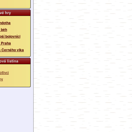
vé hry
ndotha
 běh
pší bojovníci
 Praha
a Černého vlka
vá listina
tlivci
ny