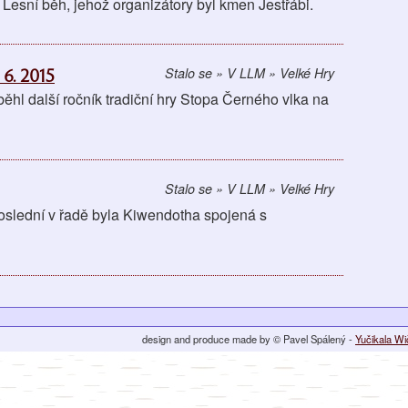
 Lesní běh, jehož organizátory byl kmen Jestřábi.
6. 2015
Stalo se » V LLM » Velké Hry
běhl další ročník tradiční hry Stopa Černého vlka na
Stalo se » V LLM » Velké Hry
Poslední v řadě byla Kiwendotha spojená s
design and produce made by © Pavel Spálený -
Yučikala W