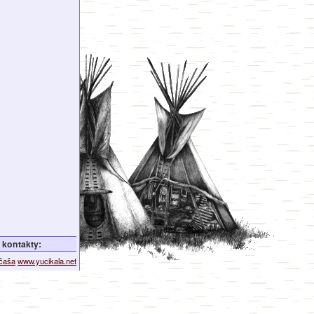
kontakty:
ičaša
www.yucikala.net