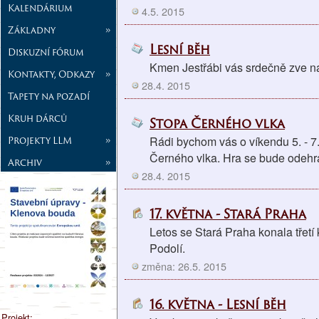
Kalendárium
4.5. 2015
Základny
»
Lesní běh
Diskuzní fórum
Kmen Jestřábi vás srdečně zve na 
Kontakty, Odkazy
»
28.4. 2015
Tapety na pozadí
Kruh dárců
Stopa Černého vlka
Projekty LLM
»
Rádi bychom vás o víkendu 5. - 7. 
Černého vlka. Hra se bude odehráv
Archiv
»
28.4. 2015
17. května - Stará Praha
Letos se Stará Praha konala třet
Podolí.
změna: 26.5. 2015
16. května - Lesní běh
Projekt: