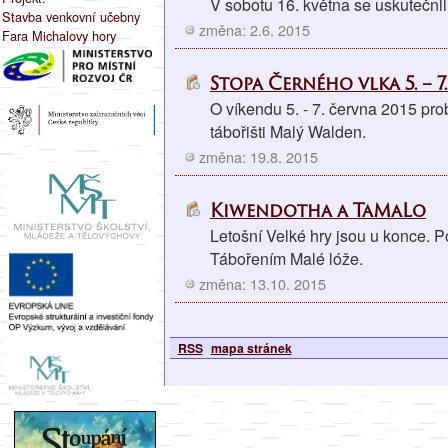
V sobotu 16. května se uskutečnil
Stavba venkovní učebny
změna: 2.6. 2015
Fara Michalovy hory
Stopa Černého vlka 5. – 7. 
O víkendu 5. - 7. června 2015 pro
tábořišti Malý Walden.
změna: 19.8. 2015
Kiwendotha a TaMaLo
Letošní Velké hry jsou u konce. 
Tábořením Malé lóže.
změna: 13.10. 2015
RSS
mapa stránek