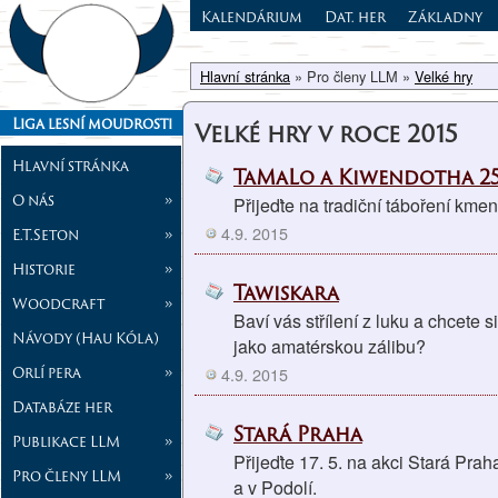
Kalendárium
Dat. her
Základny
Hlavní stránka
» Pro členy LLM »
Velké hry
Liga lesní moudrosti
Velké hry v roce 2015
Hlavní stránka
TaMaLo a Kiwendotha 25. -
O nás
»
Přijeďte na tradiční táboření kme
4.9. 2015
E.T.Seton
»
Historie
»
Tawiskara
Woodcraft
»
Baví vás střílení z luku a chcete s
Návody (Hau Kóla)
jako amatérskou zálibu?
Orlí pera
»
4.9. 2015
Databáze her
Stará Praha
Publikace LLM
»
Přijeďte 17. 5. na akci Stará Pra
Pro členy LLM
»
a v Podolí.