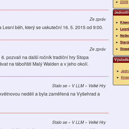
2009
Jednotli
Ze zpráv
Kiwe
Lesní běh, který se uskuteční 16. 5. 2015 od 9:00.
Lesní
Nejle
Stará
Ze zpráv
Stop
6. pozvali na další ročník tradiční hry Stopa
Výsledko
at na tábořišti Malý Walden a v jeho okolí.
Jedno
Kme
Stalo se » V LLM » Velké Hry
í květnovou neděli a byla zaměřená na Vyšehrad a
Stalo se » V LLM » Velké Hry