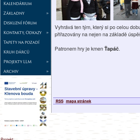
Kalendárium
Základny
»
Diskuzní fórum
Vyhrává ten tým, který si po celou dobu
Kontakty, Odkazy
»
přiřazovány na nejen na základě úspěšn
Tapety na pozadí
Patronem hry je kmen
Ťapáč
.
Kruh dárců
Projekty LLM
»
Archiv
»
RSS
mapa stránek
Projekt: