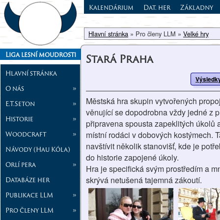
Kalendárium
Dat. her
Základny
Hlavní stránka
» Pro členy LLM »
Velké hry
Liga lesní moudrosti
Stará Praha
Hlavní stránka
Výsledky
O nás
»
Městská hra skupin vytvořených propoj
E.T.Seton
»
věnující se dopodrobna vždy jedné z pr
Historie
»
připravena spousta zapeklitých úkolů a 
Woodcraft
»
místní rodáci v dobových kostýmech. 
navštívit několik stanovišť, kde je pot
Návody (Hau Kóla)
do historie zapojené úkoly.
Orlí pera
»
Hra je specifická svým prostředím a 
skrývá netušená tajemná zákoutí.
Databáze her
Publikace LLM
»
Pro členy LLM
»