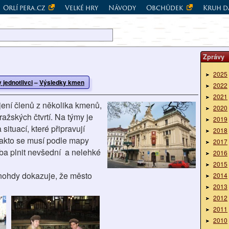
Orlí pera.cz
Velké hry
Návody
Obchůdek
Kruh d
Zprávy
2025
 jednotlivci
–
Výsledky kmen
2022
2021
ení členů z několika kmenů,
2020
ažských čtvrtí. Na týmy je
2019
situací, které připravují
2018
Takto se musí podle mapy
2017
řeba plnit nevšední a nelehké
2016
2015
mnohdy dokazuje, že město
2014
2013
2012
2011
2010