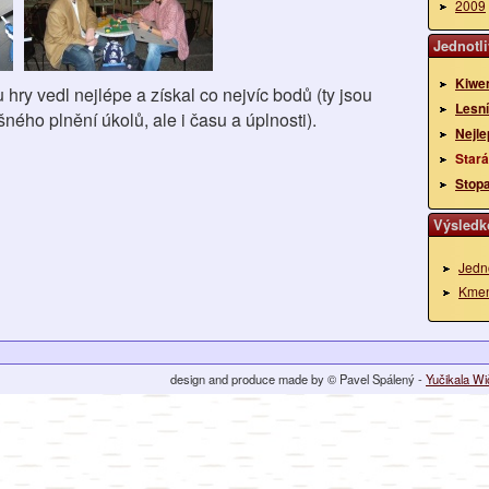
2009
Jednotli
Kiwe
 hry vedl nejlépe a získal co nejvíc bodů (ty jsou
Lesní
ého plnění úkolů, ale i času a úplnosti).
Nejle
Stará
Stop
Výsledko
Jedno
Kme
design and produce made by © Pavel Spálený -
Yučikala W