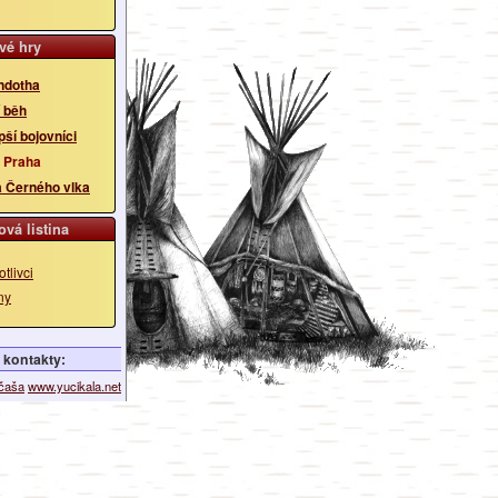
vé hry
ndotha
 běh
pší bojovníci
 Praha
a Černého vlka
vá listina
tlivci
ny
kontakty:
ičaša
www.yucikala.net