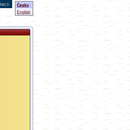
árců
Česky
English