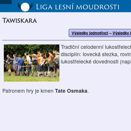
Liga lesní moudrosti
Tawiskara
Výsledky jednotlivci
–
Výsledky
Tradiční celodenní lukostřelec
disciplín: lovecká stezka, rovi
lukostřelecké dovednosti (např
Patronem hry je kmen
Tate Osmaka
.