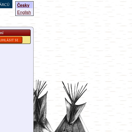
árců
Česky
English
ní
ihlásit se