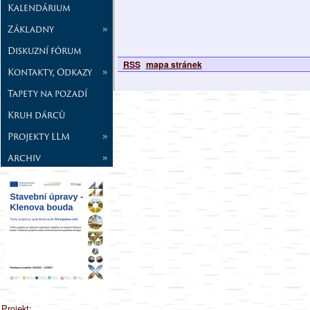
Kalendárium
Základny
»
Diskuzní fórum
RSS
mapa stránek
Kontakty, Odkazy
»
Tapety na pozadí
Kruh dárců
Projekty LLM
»
Archiv
»
Projekt: