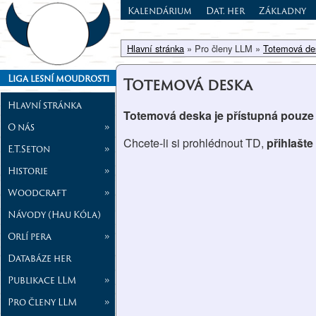
Kalendárium
Dat. her
Základny
Hlavní stránka
» Pro členy LLM »
Totemová de
Liga lesní moudrosti
Totemová deska
Hlavní stránka
Totemová deska je přístupná pouze
O nás
»
Chcete-li si prohlédnout TD,
přihlašte
E.T.Seton
»
Historie
»
Woodcraft
»
Návody (Hau Kóla)
Orlí pera
»
Databáze her
Publikace LLM
»
Pro členy LLM
»