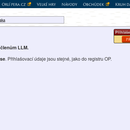
Orlí pera.cz
Velké hry
Návody
Obchůdek
Kruh d
ska
Přihláše
Př
 členům LLM.
 se
. Přihlašovací údaje jsou stejné, jako do registru OP.