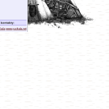
kontakty:
ičaša
www.yucikala.net