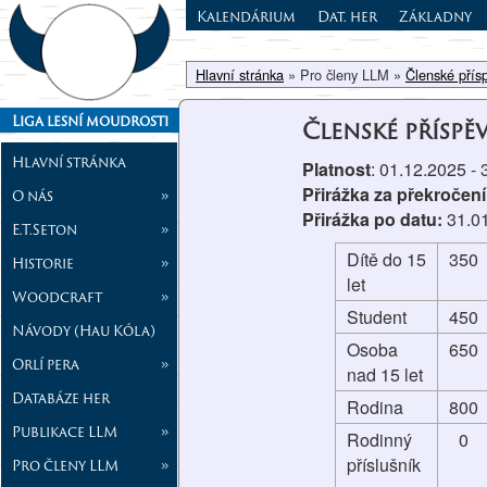
Kalendárium
Dat. her
Základny
Hlavní stránka
» Pro členy LLM »
Členské přís
Liga lesní moudrosti
Členské příspě
Hlavní stránka
Platnost
: 01.12.2025 -
Přirážka za překročení
O nás
»
Přirážka po datu:
31.0
E.T.Seton
»
Dítě do 15
350
Historie
»
let
Woodcraft
»
Student
450
Návody (Hau Kóla)
Osoba
650
Orlí pera
»
nad 15 let
Databáze her
Rodina
800
Publikace LLM
»
Rodinný
0
příslušník
Pro členy LLM
»