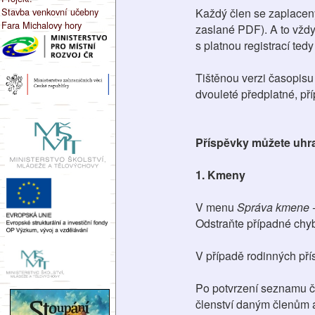
Stavba venkovní učebny
Každý člen se zaplacen
Fara Michalovy hory
zaslané PDF). A to vžd
s platnou registrací ted
Tištěnou verzi časopisu
dvouleté předplatné, příp
Příspěvky můžete uhra
1. Kmeny
V menu
Správa kmene -
Odstraňte případné chyb
V případě rodinných přís
Po potvrzení seznamu čl
členství daným členům a