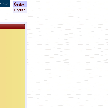
árců
Česky
English