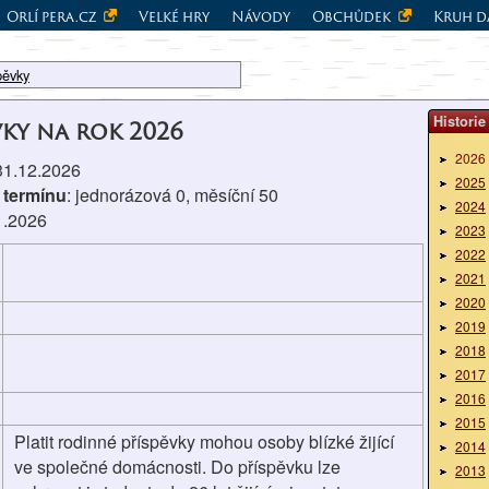
Orlí pera.cz
Velké hry
Návody
Obchůdek
Kruh d
pěvky
Historie
vky na rok 2026
2026
 31.12.2026
2025
 termínu
: jednorázová 0, měsíční 50
2024
1.2026
2023
2022
2021
2020
2019
2018
2017
2016
2015
Platit rodinné příspěvky mohou osoby blízké žijící
2014
ve společné domácnosti. Do příspěvku lze
2013