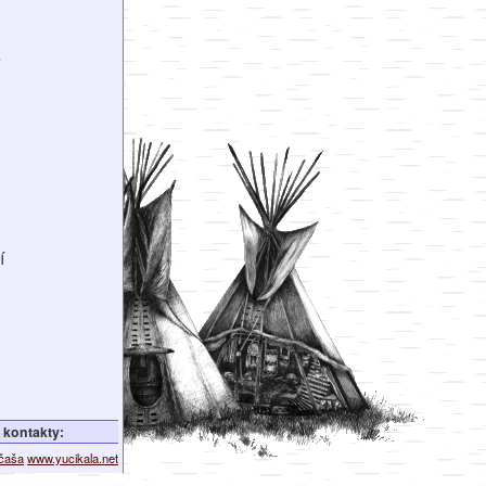
é
í
kontakty:
ičaša
www.yucikala.net