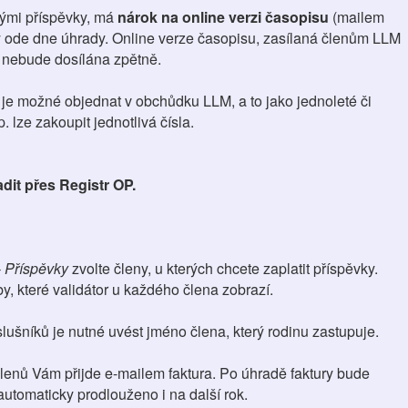
ými příspěvky, má
nárok na online verzi časopisu
(mailem
y ode dne úhrady. Online verze časopisu, zasílaná členům LLM
y nebude dosílána zpětně.
 je možné objednat v obchůdku LLM, a to jako jednoleté či
. lze zakoupit jednotlivá čísla.
dit přes Registr OP.
 Příspěvky
zvolte členy, u kterých chcete zaplatit příspěvky.
y, které validátor u každého člena zobrazí.
lušníků je nutné uvést jméno člena, který rodinu zastupuje.
enů Vám přijde e-mailem faktura. Po úhradě faktury bude
utomaticky prodlouženo i na další rok.