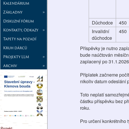
Kalendárium
Základny
»
Diskuzní fórum
Důchodce
450
Kontakty, Odkazy
»
Invalidní
450
důchodce
Tapety na pozadí
Kruh dárců
Příspěvky je nutno zapla
bude naúčtován měsíční 
Projekty LLM
»
zaplacený po 31.1.2026
Archiv
»
Příplatek začneme počíta
nikoliv datum odeslání p
Toto neplatí samozřejmě
částku příspěvku bez př
roku.
Pro určení konkrétního 
Projekt: