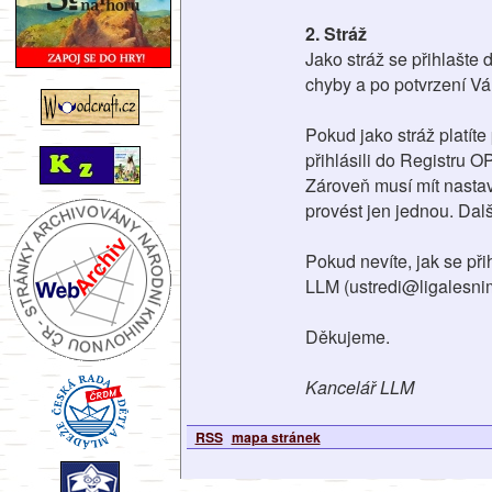
2. Stráž
Jako stráž se přihlašte 
chyby a po potvrzení Vám
Pokud jako stráž platíte
přihlásili do Registru O
Zároveň musí mít nastave
provést jen jednou. Dalš
Pokud nevíte, jak se při
LLM (ustredi@ligalesnim
Děkujeme.
Kancelář LLM
RSS
mapa stránek