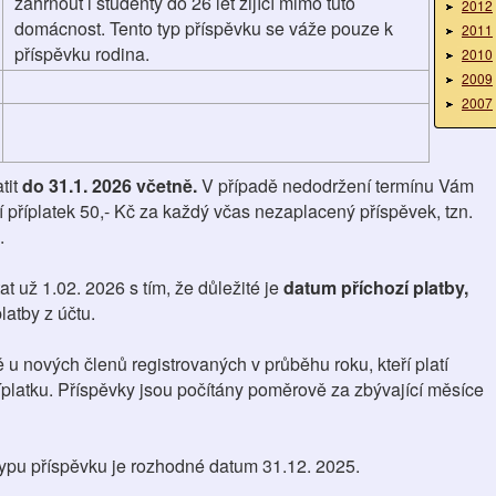
zahrnout i studenty do 26 let žijící mimo tuto
2012
domácnost. Tento typ příspěvku se váže pouze k
2011
příspěvku rodina.
2010
2009
2007
tit
do 31.1. 2026 včetně.
V případě nedodržení termínu Vám
příplatek 50,- Kč za každý včas nezaplacený příspěvek, tzn.
.
t už 1.02. 2026 s tím, že důležité je
datum příchozí platby,
latby z účtu.
 u nových členů registrovaných v průběhu roku, kteří platí
íplatku. Příspěvky jsou počítány poměrově za zbývající měsíce
typu příspěvku je rozhodné datum 31.12. 2025.