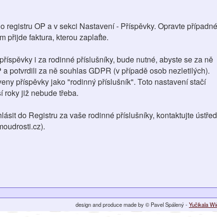
do registru OP a v sekci Nastavení - Příspěvky. Opravte případn
 přijde faktura, kterou zaplaťte.
 příspěvky i za rodinné příslušníky, bude nutné, abyste se za ně
P a potvrdili za ně souhlas GDPR (v případě osob nezletilých).
ny příspěvky jako "rodinný příslušník". Toto nastavení stačí
í roky již nebude třeba.
hlásit do Registru za vaše rodinné příslušníky, kontaktujte ústřed
oudrosti.cz).
design and produce made by © Pavel Spálený -
Yučikala W