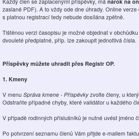
Každý člen se zaplacenými příspěvky, má
nárok na on
zaslané PDF). A to vždy ode dne úhrady. Online verze
s platnou registrací tedy nebude dosílána zpětně.
Tištěnou verzi časopisu je možné objednat v obchůdku L
dvouleté předplatné, příp. lze zakoupit jednotlivá čísla.
Příspěvky můžete uhradit přes Registr OP.
1. Kmeny
V menu
Správa kmene - Příspěvky
zvolte členy, u který
Odstraňte případné chyby, které validátor u každého čl
V případě rodinných příslušníků je nutné uvést jméno čl
Po potvrzení seznamu členů Vám přijde e-mailem faktu