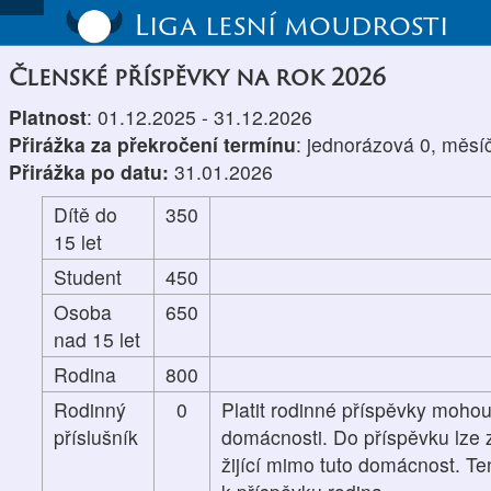
Liga lesní moudrosti
Členské příspěvky na rok 2026
Platnost
: 01.12.2025 - 31.12.2026
Přirážka za překročení termínu
: jednorázová 0, měsí
Přirážka po datu:
31.01.2026
Dítě do
350
15 let
Student
450
Osoba
650
nad 15 let
Rodina
800
Rodinný
0
Platit rodinné příspěvky mohou
příslušník
domácnosti. Do příspěvku lze z
žijící mimo tuto domácnost. Te