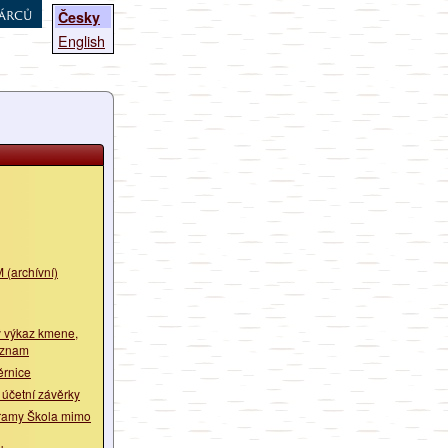
árců
Česky
English
 (archívní)
 výkaz kmene,
eznam
ěrnice
 účetní závěrky
ramy Škola mimo