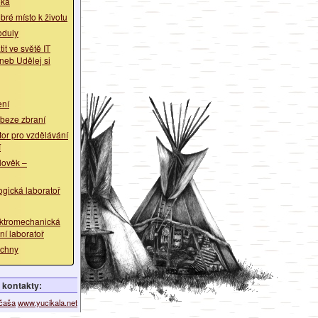
oka
bré místo k životu
oduly
it ve světě IT
neb Udělej si
ení
 beze zbraní
tor pro vzdělávání
í
lověk –
ogická laboratoř
ektromechanická
ní laboratoř
echny
kontakty:
ičaša
www.yucikala.net