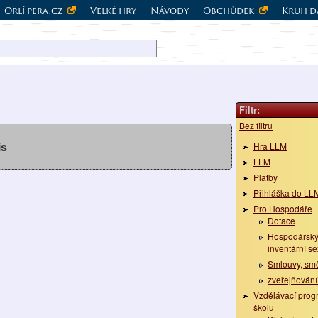
Orlí pera.cz
Velké hry
Návody
Obchůdek
Kruh d
Filtr:
Bez filtru
is
Hra LLM
LLM
Platby
Přihláška do LLM
Pro Hospodáře
Dotace
Hospodářský
inventární s
Smlouvy, sm
zveřejňování
Vzdělávací prog
školu