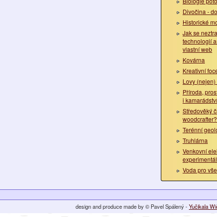
Biologie pot
Divočina - do
Historické m
Jak se neztrat
technologií a
vlastní web
Kovárna
Kreativní foc
Lovy (nejen)
Příroda, pros
i kamarádstv
Středověký č
woodcrafter?
Terénní geol
Truhlárna
Venkovní el
experimentál
Voda pro vš
design and produce made by © Pavel Spálený -
Yučikala W