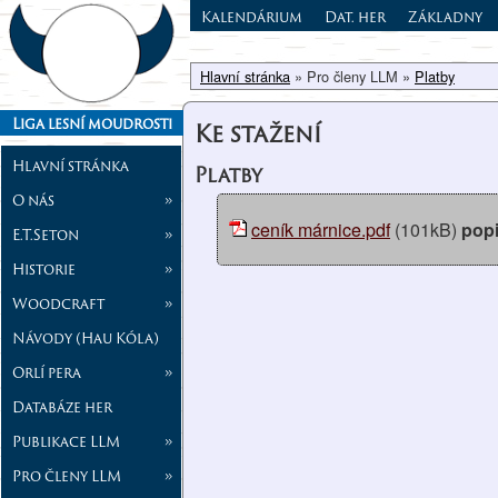
Kalendárium
Dat. her
Základny
Hlavní stránka
» Pro členy LLM »
Platby
Liga lesní moudrosti
Ke stažení
Hlavní stránka
Platby
O nás
»
ceník márnice.pdf
(101kB)
pop
E.T.Seton
»
Historie
»
Woodcraft
»
Návody (Hau Kóla)
Orlí pera
»
Databáze her
Publikace LLM
»
Pro členy LLM
»