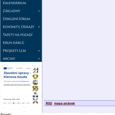
Kalendárium
Základny
»
Diskuzní fórum
Kontakty, Odkazy
»
Tapety na pozadí
Kruh dárců
Projekty LLM
»
Archiv
»
RSS
mapa stránek
Projekt: