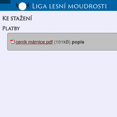
Liga lesní moudrosti
Ke stažení
Platby
ceník márnice.pdf
(101kB)
popis