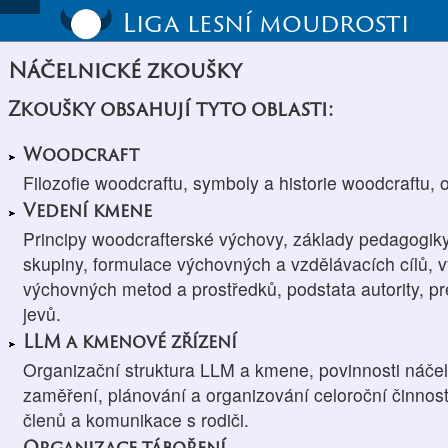
Liga lesní moudrosti
Náčelnické zkoušky
Zkoušky obsahují tyto oblasti:
Woodcraft
Filozofie woodcraftu, symboly a historie woodcraftu, 
Vedení kmene
Principy woodcrafterské výchovy, základy pedagogiky
skupiny, formulace výchovných a vzdělávacích cílů, 
výchovných metod a prostředků, podstata autority, p
jevů.
LLM a kmenové zřízení
Organizační struktura LLM a kmene, povinnosti náče
zaměření, plánování a organizování celoroční činno
členů a komunikace s rodiči.
Organizace táboření