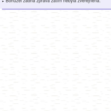
Bohužel žádná zpráva zatím nebyla zveřejněna.