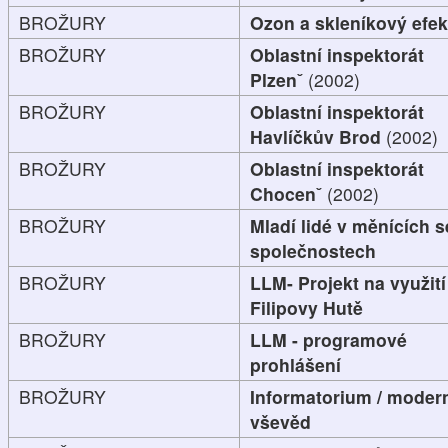
BROŽURY
Ozon a skleníkový efek
BROŽURY
Oblastní inspektorát
Plzenˇ
(2002)
BROŽURY
Oblastní inspektorát
Havlíčkův Brod
(2002)
BROŽURY
Oblastní inspektorát
Chocenˇ
(2002)
BROŽURY
Mladí lidé v měnících s
společnostech
BROŽURY
LLM- Projekt na využití
Filipovy Hutě
BROŽURY
LLM - programové
prohlášení
BROŽURY
Informatorium / moder
vševěd