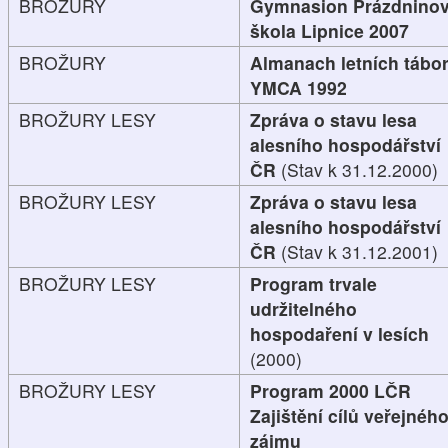
BROŽURY
Gymnasion Prázdnino
škola Lipnice 2007
BROŽURY
Almanach letních tábo
YMCA 1992
BROŽURY LESY
Zpráva o stavu lesa
alesního hospodářství
ČR
(Stav k 31.12.2000)
BROŽURY LESY
Zpráva o stavu lesa
alesního hospodářství
ČR
(Stav k 31.12.2001)
BROŽURY LESY
Program trvale
udržitelného
hospodaření v lesích
(2000)
BROŽURY LESY
Program 2000 LČR
Zajištění cílů veřejnéh
zájmu