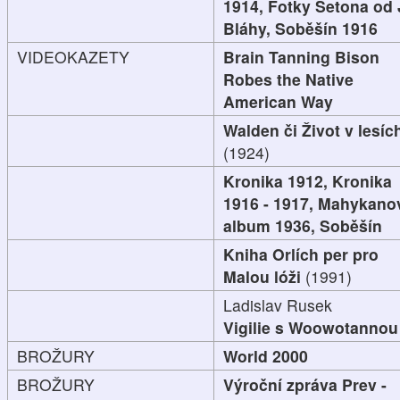
1914, Fotky Setona od 
Bláhy, Soběšín 1916
VIDEOKAZETY
Brain Tanning Bison
Robes the Native
American Way
Walden či Život v lesíc
(1924)
Kronika 1912, Kronika
1916 - 1917, Mahykano
album 1936, Soběšín
Kniha Orlích per pro
Malou lóži
(1991)
Ladislav Rusek
Vigilie s Woowotannou
BROŽURY
World 2000
BROŽURY
Výroční zpráva Prev -