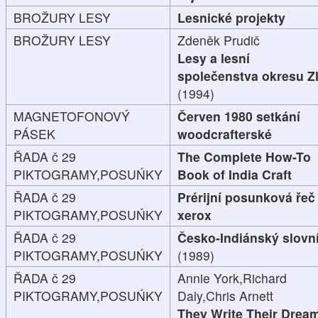
BROŽURY LESY
Lesnické projekty
BROŽURY LESY
Zdeněk Prudič
Lesy a lesní
společenstva okresu Zl
(1994)
MAGNETOFONOVÝ
Červen 1980 setkání
PÁSEK
woodcrafterské
ŘADA č 29
The Complete How-To
PIKTOGRAMY,POSUŃKY
Book of India Craft
ŘADA č 29
Prérijní posunková řeč
PIKTOGRAMY,POSUŃKY
xerox
ŘADA č 29
Česko-Indiánský slovn
PIKTOGRAMY,POSUŃKY
(1989)
ŘADA č 29
Annie York,Richard
PIKTOGRAMY,POSUŃKY
Daly,Chris Arnett
They Write Their Drea