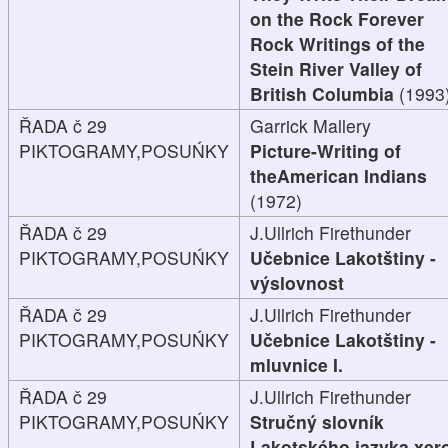
on the Rock Forever
Rock Writings of the
Stein River Valley of
British Columbia
(1993
ŘADA č 29
Garrick Mallery
PIKTOGRAMY,POSUŃKY
Picture-Writing of
theAmerican Indians
(1972)
ŘADA č 29
J.Ullrich Firethunder
PIKTOGRAMY,POSUŃKY
Učebnice Lakotštiny -
výslovnost
ŘADA č 29
J.Ullrich Firethunder
PIKTOGRAMY,POSUŃKY
Učebnice Lakotštiny -
mluvnice I.
ŘADA č 29
J.Ullrich Firethunder
PIKTOGRAMY,POSUŃKY
Stručný slovník
Lakotského jazyka xer