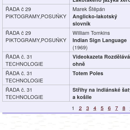
ŘADA č 29
Marek Štěpán
PIKTOGRAMY,POSUŃKY
Anglicko-lakotský
slovník
ŘADA č 29
William Tomkins
PIKTOGRAMY,POSUŃKY
Indian Sign Language
(1969)
ŘADA č. 31
Videokazeta Rozdělává
TECHNOLOGIE
ohně
ŘADA č. 31
Totem Poles
TECHNOLOGIE
ŘADA č. 31
Střihy na indiánské šat
TECHNOLOGIE
a košile
1
2
3
4
5
6
7
8