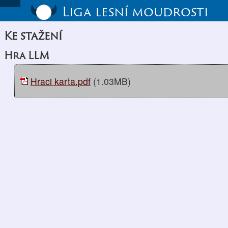
Liga lesní moudrosti
Ke stažení
Hra LLM
Hraci karta.pdf
(1.03MB)