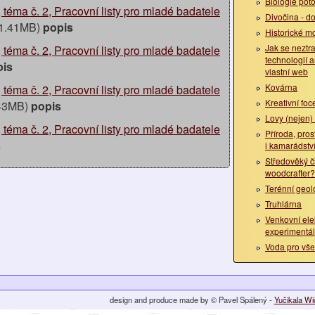
Biologie pot
, téma č. 2, Pracovní listy pro mladé badatele
Divočina - do
1.41MB)
popis
Historické m
Jak se neztrat
, téma č. 2, Pracovní listy pro mladé badatele
technologií a
pis
vlastní web
Kovárna
, téma č. 2, Pracovní listy pro mladé badatele
Kreativní foc
43MB)
popis
Lovy (nejen)
, téma č. 2, Pracovní listy pro mladé badatele
Příroda, pros
s
i kamarádstv
Středověký č
woodcrafter?
Terénní geol
Truhlárna
Venkovní el
experimentál
Voda pro vš
design and produce made by © Pavel Spálený -
Yučikala W