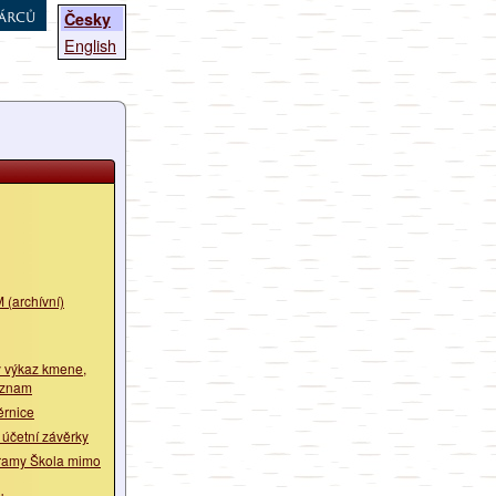
árců
Česky
English
 (archívní)
 výkaz kmene,
eznam
ěrnice
 účetní závěrky
ramy Škola mimo