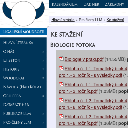
Kalendárium
Dat. her
Základny
Hlavní stránka
» Pro členy LLM »
Ke stažení
Liga lesní moudrosti
Ke stažení
Hlavní stránka
Biologie potoka
O nás
»
Biologie v praxi.pdf
(14.55MB)
E.T.Seton
»
Příloha č. 1.1. Tematický blok 4
Historie
»
pro 1.- 3. ročník - s výsledky.pdf
(1
Woodcraft
»
Příloha č. 1.1. Tematický blok 4
Návody (Hau Kóla)
pro 1.- 3. ročník.pdf
(1.03MB)
pop
Orlí pera
»
Příloha č. 1.2. Tematický blok 4
Databáze her
pro 4.- 6. ročník - s výsledky.pdf
(1
Publikace LLM
»
Příloha č. 1.2. Tematický blok 4
Pro členy LLM
»
pro 4.- 6. ročník.pdf
(1.36MB)
pop