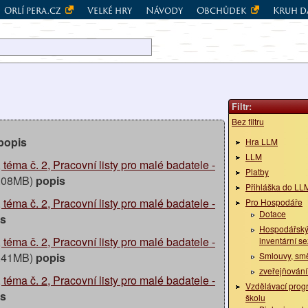
Orlí pera.cz
Velké hry
Návody
Obchůdek
Kruh d
Filtr:
Bez filtru
popis
Hra LLM
LLM
, téma č. 2, Pracovní listy pro malé badatele -
Platby
.08MB)
popis
Přihláška do LLM
, téma č. 2, Pracovní listy pro malé badatele -
Pro Hospodáře
Dotace
is
Hospodářský
, téma č. 2, Pracovní listy pro malé badatele -
inventární s
.41MB)
popis
Smlouvy, sm
zveřejňování
, téma č. 2, Pracovní listy pro malé badatele -
Vzdělávací prog
is
školu