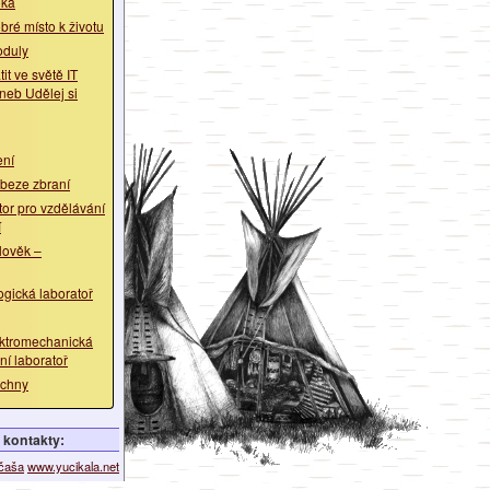
oka
bré místo k životu
oduly
it ve světě IT
neb Udělej si
ení
 beze zbraní
tor pro vzdělávání
í
lověk –
ogická laboratoř
ektromechanická
ní laboratoř
echny
kontakty:
ičaša
www.yucikala.net