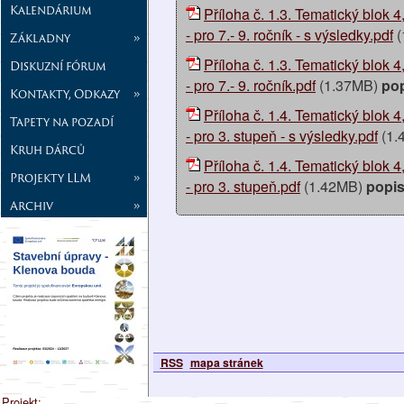
Kalendárium
Příloha č. 1.3. Tematický blok 4
- pro 7.- 9. ročník - s výsledky.pdf
(
Základny
»
Příloha č. 1.3. Tematický blok 4
Diskuzní fórum
- pro 7.- 9. ročník.pdf
(1.37MB)
po
Kontakty, Odkazy
»
Příloha č. 1.4. Tematický blok 4
Tapety na pozadí
- pro 3. stupeň - s výsledky.pdf
(1.
Kruh dárců
Příloha č. 1.4. Tematický blok 4
Projekty LLM
»
- pro 3. stupeň.pdf
(1.42MB)
popi
Archiv
»
RSS
mapa stránek
Projekt: