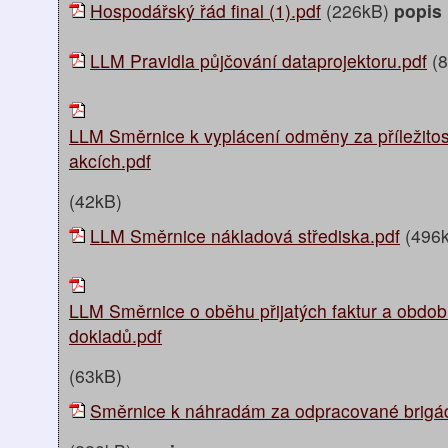
Hospodářský řád final (1).pdf
(226kB)
popis
LLM Pravidla půjčování dataprojektoru.pdf
(8
LLM Směrnice k vyplácení odměny za příležito
akcích.pdf
(42kB)
LLM Směrnice nákladová střediska.pdf
(496
LLM Směrnice o oběhu přijatých faktur a obdob
dokladů.pdf
(63kB)
Směrnice k náhradám za odpracované brigády