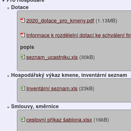
Dotace
2020_dotace_pro_kmeny.pdf
(1.13MB)
Informace k rozdělelní dotací ke schválení fin
popis
seznam_ucastniku.xls
(30kB)
Hospodářský výkaz kmene, inventární seznam
Inventární seznam.xls
(23kB)
Smlouvy, směrnice
cestovní příkaz šablona.xlsx
(16kB)