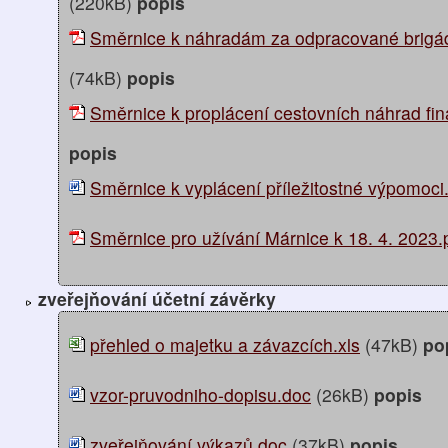
(220kB)
popis
Směrnice k náhradám za odpracované brigád
(74kB)
popis
Směrnice k proplácení cestovních náhrad fina
popis
Směrnice k vyplácení příležitostné výpomoci
Směrnice pro užívání Márnice k 18. 4. 2023.
zveřejňování účetní závěrky
přehled o majetku a závazcích.xls
(47kB)
po
vzor-pruvodniho-dopisu.doc
(26kB)
popis
zveřejňování výkazů.doc
(37kB)
popis