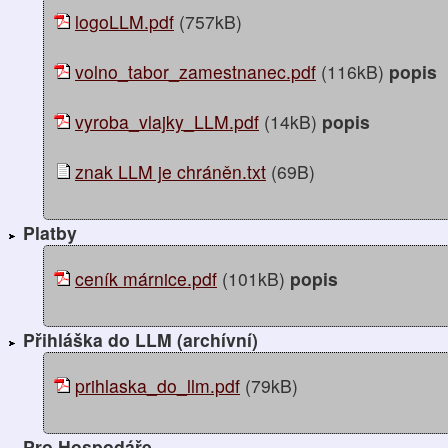
logoLLM.pdf
(757kB)
volno_tabor_zamestnanec.pdf
(116kB)
popis
vyroba_vlajky_LLM.pdf
(14kB)
popis
znak LLM je chráněn.txt
(69B)
Platby
ceník márnice.pdf
(101kB)
popis
Přihláška do LLM (archívní)
prihlaska_do_llm.pdf
(79kB)
Pro Hospodáře