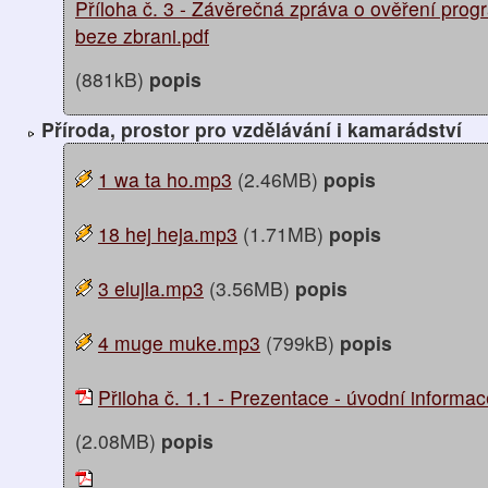
Příloha č. 3 - Závěrečná zpráva o ověření pro
beze zbrani.pdf
(881kB)
popis
Příroda, prostor pro vzdělávání i kamarádství
1 wa ta ho.mp3
(2.46MB)
popis
18 hej heja.mp3
(1.71MB)
popis
3 elujla.mp3
(3.56MB)
popis
4 muge muke.mp3
(799kB)
popis
Přiloha č. 1.1 - Prezentace - úvodní informa
(2.08MB)
popis