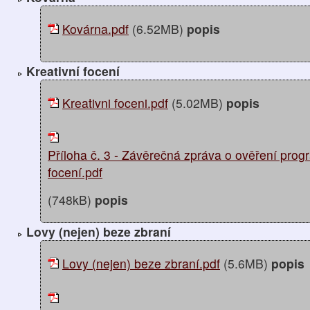
Kovárna.pdf
(6.52MB)
popis
Kreativní focení
Kreativni foceni.pdf
(5.02MB)
popis
Příloha č. 3 - Závěrečná zpráva o ověření prog
focení.pdf
(748kB)
popis
Lovy (nejen) beze zbraní
Lovy (nejen) beze zbraní.pdf
(5.6MB)
popis