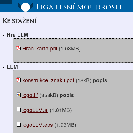
Liga lesní moudrosti
Ke stažení
Hra LLM
Hraci karta.pdf
(1.03MB)
LLM
konstrukce_znaku.pdf
(18kB)
popis
logo.tif
(358kB)
popis
logoLLM.ai
(1.81MB)
logoLLM.eps
(1.93MB)