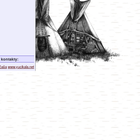
kontakty:
ičaša
www.yucikala.net