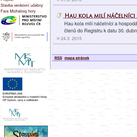
Stavba venkovní učebny
Fara Michalovy hory
Hau kola milí náčelníci 
Hau kola milí náčelníci a hospod
členů do Registru k datu 30. dub
24.3. 2015
RSS
mapa stránek