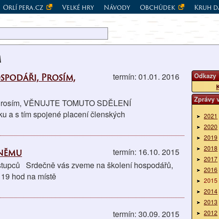
Orlí pera.cz
Velké hry
Návody
Obchůdek
Kruh d
m
spodáři, Prosím,
termín: 01.01. 2016
Odkazy
K
Zprávy 
i, Prosím, VĚNUJTE TOMUTO SDĚLENÍ
 a s tím spojené placení členských
2021
2020
2019
2018
Sněmu
termín: 16.10. 2015
2017
tupců Srdečně vás zveme na školení hospodářů,
2016
 19 hod na místě
2015
2014
2013
termín: 30.09. 2015
2012