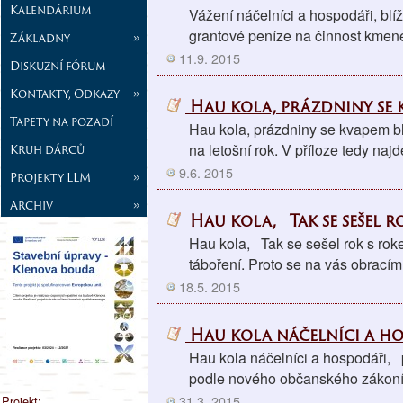
Kalendárium
Vážení náčelníci a hospodáři, bl
grantové peníze na činnost kme
Základny
»
11.9. 2015
Diskuzní fórum
Kontakty, Odkazy
»
Hau kola, prázdniny se kva
Tapety na pozadí
Hau kola, prázdniny se kvapem blíž
na letošní rok. V příloze tedy naj
Kruh dárců
9.6. 2015
Projekty LLM
»
Archiv
»
Hau kola, Tak se sešel r
Hau kola, Tak se sešel rok s roke
táboření. Proto se na vás obracím
18.5. 2015
Hau kola náčelníci a h
Hau kola náčelníci a hospodáři, 
podle nového občanského zákoníku
31.3. 2015
Projekt: