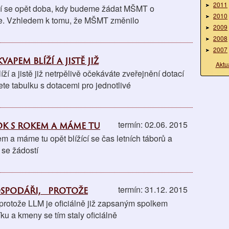
2011
íží se opět doba, kdy budeme žádat MŠMT o
2010
ne. Vzhledem k tomu, že MŠMT změnilo
2009
2008
2007
pem blíží a jistě již
Aktu
í a jistě již netrpělivě očekáváte zveřejnění dotací
dete tabulku s dotacemi pro jednotlivé
ok s rokem a máme tu
termín: 02.06. 2015
m a máme tu opět blížící se čas letních táborů a
 se žádostí
ospodáři, protože
termín: 31.12. 2015
protože LLM je oficiálně již zapsaným spolkem
 a kmeny se tím staly oficiálně