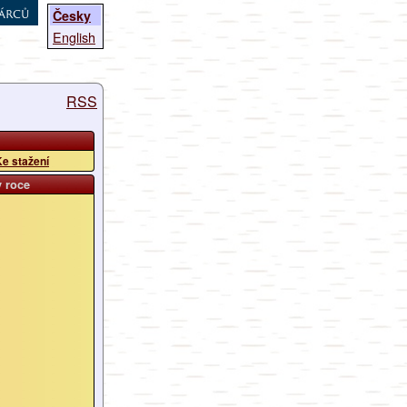
árců
Česky
English
RSS
e stažení
v roce