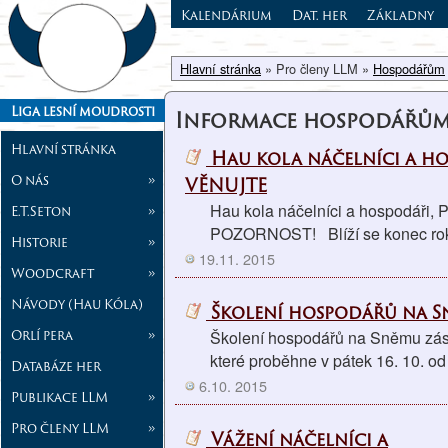
Kalendárium
Dat. her
Základny
Hlavní stránka
» Pro členy LLM »
Hospodářům
Liga lesní moudrosti
Informace hospodářů
Hlavní stránka
Hau kola náčelníci a ho
O nás
»
VĚNUJTE
Hau kola náčelníci a hospodář
E.T.Seton
»
POZORNOST! Blíží se konec roku
Historie
»
19.11. 2015
Woodcraft
»
Návody (Hau Kóla)
Školení hospodářů na 
Orlí pera
»
Školení hospodářů na Sněmu zás
které proběhne v pátek 16. 10. od
Databáze her
6.10. 2015
Publikace LLM
»
Pro členy LLM
»
Vážení náčelníci a