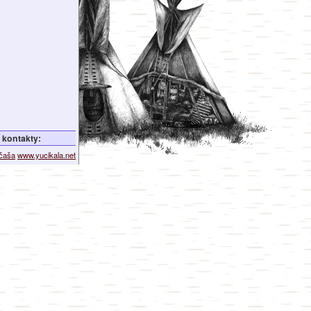
kontakty:
ičaša
www.yucikala.net