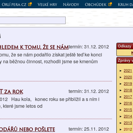
Orlí pera.cz
Velké hry
Návody
Obchůdek
Kruh d
m
dem k tomu, že se nám
termín: 31.12. 2012
Odkazy
K
u, že se nám podařilo získat ještě teď ke konci
Zprávy 
ky na běžnou činnost, rozhodli jsme se kmenům
2021
2020
2019
2018
 za rok
termín: 31.12. 2012
2017
12 Hau kola, konec roku se přiblížil a s ním i
2016
, které jsme letos od
2015
2014
2013
podářů nebo pošlete
termín: 25.11. 2012
2012