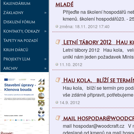
Kalendárium
mladé
Přijeďte na školení hospodářů ne
Základny
»
kmenů. školení hospodářů23. - 25
Diskuzní fórum
změna: 18.11. 2012 17:40
Kontakty, Odkazy
»
Tapety na pozadí
Letní tábory 2012 Hau k
Letní tábory 2012 Hau kola, velm
Kruh dárců
unikl nám jeden požadavek Minist
Projekty LLM
»
11.10. 2012
Archiv
»
Hau kola, blíží se term
Hau kola, blíží se termín pro po
vše zdárně připravit, potřebujem
14.9. 2012
mail hospodar@woodcra
mail hospodar@woodcraft.cz V n
odeslané od kmenů na mail hospo
Projekt: