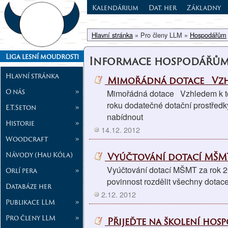
Kalendárium
Dat. her
Základny
Hlavní stránka
» Pro členy LLM »
Hospodářům
Liga lesní moudrosti
Informace hospodářů
Hlavní stránka
Mimořádná dotace Vzhle
O nás
»
Mimořádná dotace Vzhledem k tom
roku dodatečné dotační prostřed
E.T.Seton
»
nabídnout
Historie
»
14.12. 2012
Woodcraft
»
Návody (Hau Kóla)
Vyúčtování dotací MŠMT
Vyúčtování dotací MŠMT za rok 20
Orlí pera
»
povinnost rozdělit všechny dotace
Databáze her
2.12. 2012
Publikace LLM
»
Pro členy LLM
»
Přijeďte na školení hos