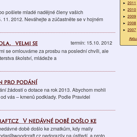
2011
2010
bo pošlete mladé nadějné členy vašich
2009
. 11. 2012. Neváhejte a zúčastněte se v hojném
2008
2007
Aktu
ola, velmi se
termín: 15.10. 2012
i se omlouváme za prosbu na poslední chvíli, ale
erstva školství, mládeže a
ín pro podání
dání žádostí o dotace na rok 2013. Abychom mohli
e od vás – kmenů podklady. Podle Pravidel
ft.cz V nedávné době došlo ke
edávné době došlo ke zmatkům, kdy maily
dar@woodcraft.cz nedorazily na ústředí, a proto