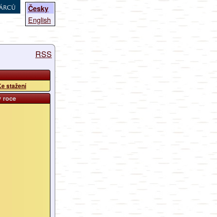
árců
Česky
English
RSS
e stažení
v roce