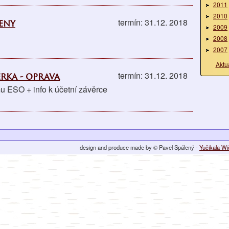
2011
2010
eny
termín: 31.12. 2018
2009
2008
2007
Aktu
ěrka - oprava
termín: 31.12. 2018
u ESO + info k účetní závěrce
design and produce made by © Pavel Spálený -
Yučikala W