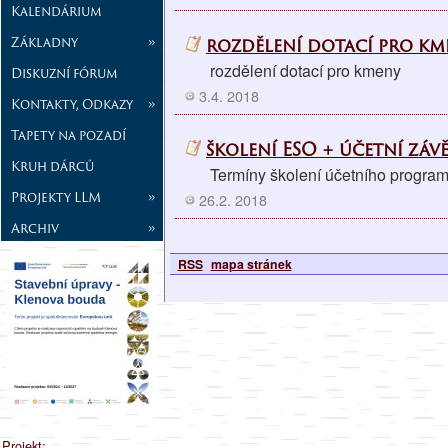
Kalendárium
Základny
»
rozdělení dotací pro km
rozdělení dotací pro kmeny
Diskuzní fórum
3.4. 2018
Kontakty, Odkazy
»
Tapety na pozadí
školení ESO + účetní záv
Kruh dárců
Termíny školení účetního program
Projekty LLM
»
26.2. 2018
Archiv
»
RSS
mapa stránek
Projekt: