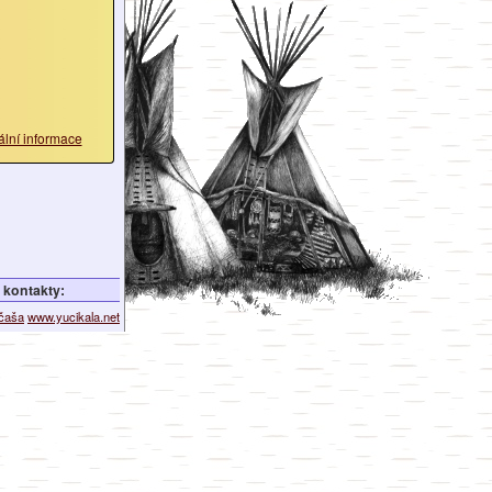
ální informace
kontakty:
ičaša
www.yucikala.net