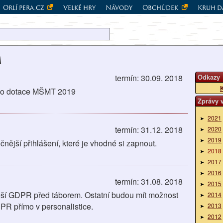
Orlí pera.cz
Velké hry
Návody
Obchůdek
Kruh d
m
termín: 30.09. 2018
Odkazy
K
ti o dotace MŠMT 2019
Zprávy 
2021
termín: 31.12. 2018
2020
2019
ější přihlášení, které je vhodné si zapnout.
2018
2017
2016
termín: 31.08. 2018
2015
řeší GDPR před táborem. Ostatní budou mít možnost
2014
PR přímo v personalistice.
2013
2012