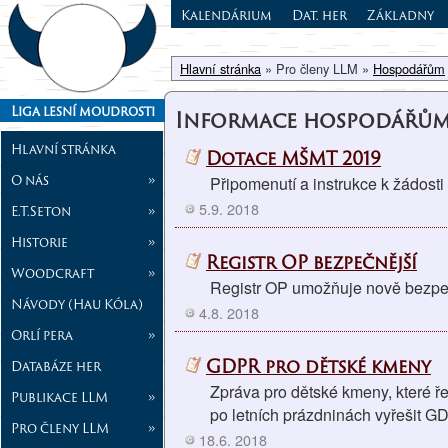
Kalendárium
Dat. her
Základny
Hlavní stránka
» Pro členy LLM »
Hospodářům
Liga lesní moudrosti
Informace hospodářů
Hlavní stránka
Dotace MŠMT 2019
O nás
»
Připomenutí a instrukce k žádos
5.9. 2018
E.T.Seton
»
Historie
»
Registr OP bezpečnější
Woodcraft
»
Registr OP umožňuje nově bezpečn
Návody (Hau Kóla)
4.8. 2018
Orlí pera
»
GDPR pro dětské kmeny
Databáze her
Zpráva pro dětské kmeny, které 
Publikace LLM
»
po letních prázdninách vyřešit GD
Pro členy LLM
»
18.6. 2018