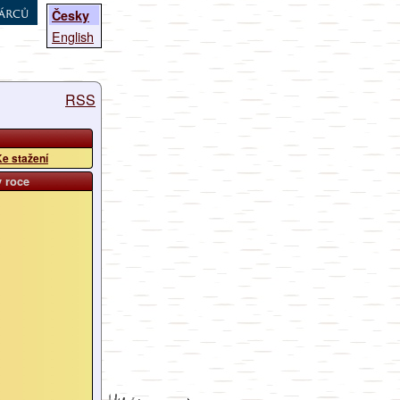
árců
Česky
English
RSS
e stažení
v roce