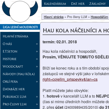
Kalendárium
Dat. her
Základny
Hlavní stránka
» Pro členy LLM »
Hospodářům
Liga lesní moudrosti
Hau kola náčelníci a h
Hlavní stránka
termín: 02.01. 2018
O nás
»
Hau kola náčelníci a hospodáři,
E.T.Seton
»
Prosím, VĚNUJTE TOMUTO SDĚLE
Historie
»
Woodcraft
»
Blíží se konec roku a s tím období spo
zástupců ve stejné výši jako v loňském
Návody (Hau Kóla)
right=cojellm_prispevky&lan=cs
Orlí pera
»
Databáze her
Platit můžete jako obvykle:
1.
hotově
v kanceláři LLM a to
NEJPOZ
Publikace LLM
»
(čas si mimo úředních hodin můžete d
Pro členy LLM
»
2. přes
účet
(2400989435/2010)
do 31