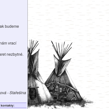
pak budeme
 nám vrací
aret nezbytné.
lová - Stařešina
kontakty: