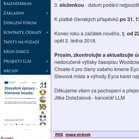
Kalendárium
3.
složenkou
- datum podání nejpozdě
Základny
»
K platbě členských příspěvků
po 31. 1
Diskuzní fórum
Kontakty, Odkazy
»
Konec roku a začátek nového, tj.
od 22
opět 2. ledna 2018.
Tapety na pozadí
Kruh dárců
Prosím, zkontrolujte a aktualizujte
Projekty LLM
»
nedoručené výtisky časopisu Woodcraft
Chcete-li pro členy vašeho kmene Eyca 
Archiv
»
Slevová místa a výhody Eyca karet na
Děkujeme všem za pochopení a přejem
Jitka Doležalová - kancelář LLM
RSS
mapa stránek
Projekt: