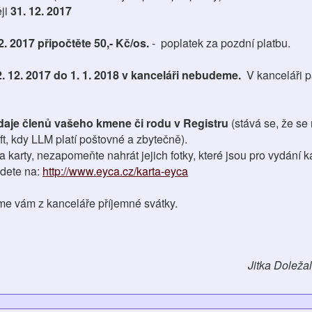
ji
31. 12. 2017
2. 2017 připočtěte 50,- Kč/os.
- poplatek za pozdní platbu.
. 12. 2017 do 1. 1. 2018 v kanceláři nebudeme.
V kanceláři 
 údaje členů vašeho kmene či rodu v Registru
(stává se, že se
, kdy LLM platí poštovné a zbytečně).
karty, nezapomeňte nahrát jejich fotky, které jsou pro vydání k
jdete na:
http://www.eyca.cz/karta-eyca
e vám z kanceláře příjemné svátky.
Jitka Doleža