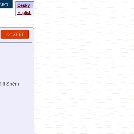
árců
Česky
English
<< zpět
álil Sněm