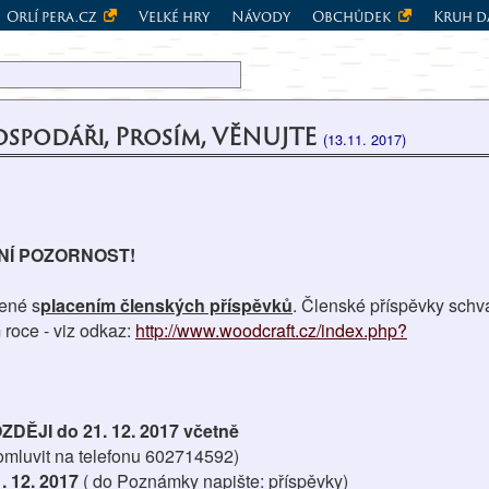
Orlí pera.cz
Velké hry
Návody
Obchůdek
Kruh d
ospodáři, Prosím, VĚNUJTE
(13.11. 2017)
NÍ POZORNOST!
jené s
placením členských příspěvků
. Členské příspěvky schv
 roce - viz odkaz:
http://www.woodcraft.cz/index.php?
DĚJI do 21. 12. 2017 včetně
omluvit na telefonu 602714592)
. 12. 2017
( do Poznámky napište: příspěvky)