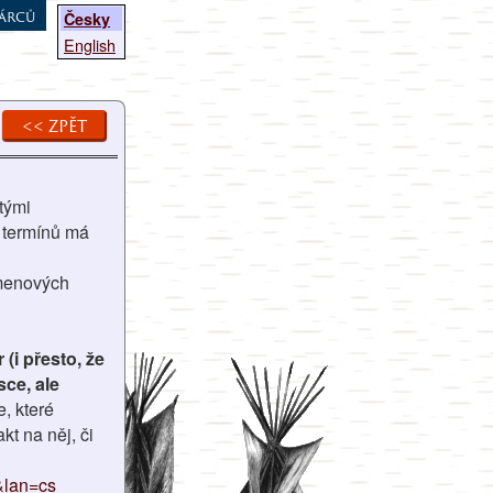
árců
Česky
English
<< zpět
tými
 termínů má
kmenových
(i přesto, že
sce, ale
e, které
kt na něj, či
&lan=cs