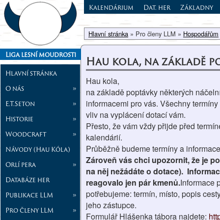
Kalendárium
Dat. her
Základny
Hlavní stránka
» Pro členy LLM »
Hospodářům
Liga lesní moudrosti
Hau kola, na základě 
Hlavní stránka
Hau kola,
O nás
»
na základě poptávky některých náčelní
informacemi pro vás. Všechny termíny
E.T.Seton
»
vliv na vyplácení dotací vám.
Historie
»
Přesto, že vám vždy přijde před termí
Woodcraft
»
kalendárií.
Průběžně budeme termíny a informace 
Návody (Hau Kóla)
Zároveň vás chci upozornit, že je po
Orlí pera
»
na něj nežádáte o dotace). Informac
Databáze her
reagovalo jen pár kmenů.
Informace p
potřebujeme: termín, místo, popis cesty
Publikace LLM
»
jeho zástupce.
Pro členy LLM
»
Formulář Hlášenka tábora najdete:
ht