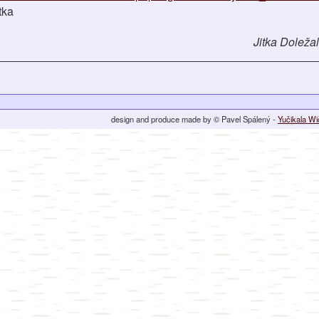
tka
Jitka Doleža
design and produce made by © Pavel Spálený -
Yučikala W