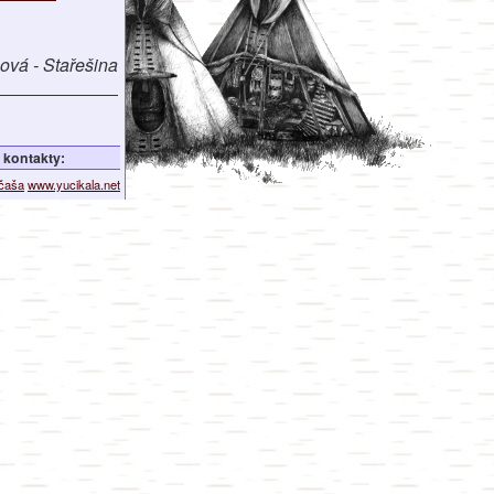
lová - Stařešina
kontakty:
ičaša
www.yucikala.net