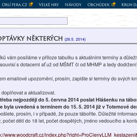
Orlí pera.cz
Velké hry
Návody
Obchůdek
Kruh d
poptávky některých
(26.5. 2014)
ků vám posíláme v příloze tabulku s aktuálními termíny a důleži
 souvisí s dotacemi ať už od MŠMT či od MHMP a tedy dodržení
nem emailové upozornění, prosím, zapište si termíny do svých 
doplňovat a aktualizovat.
třeba nejpozději do 5. června 2014 poslat Hlášenku na tábor 
e byla uvedená s termínem do 15. 5. 2014 již v Totemové de
ošlete, prosím, i v případě, že pouze táboříte. Důležité informac
, počet dětí do 18 let, počet dospělých, jméno vedoucího a konta
tp://www.woodcraft.cz/index.php?right=ProClenyLLM_kestazeni