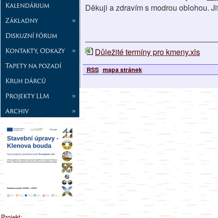
Kalendárium
Děkuji a zdravím s modrou oblohou. Ji
Základny
»
Diskuzní fórum
Kontakty, Odkazy
»
Důležité termíny pro kmeny.xls
Tapety na pozadí
RSS
mapa stránek
Kruh dárců
Projekty LLM
»
Archiv
»
Projekt: