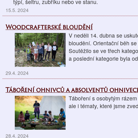
týpí, šeltru, zubříku nebo ve stanu.
15.5. 2024
Woodcrafterské bloudění
V neděli 14. dubna se uskut
bloudění. Orientační běh se 
Soutěžilo se ve třech kategori
a poslední kategorie byla o
29.4. 2024
Táboření ohnivců a absolventů ohnive
Táboření s osobytým rázem n
ale i tématy, které jsme zve
28.4. 2024