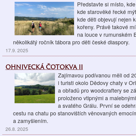
Představte si místo, kde
kde starověké řecké mýt
kde děti objevují nejen k
kořeny. Právě takové mís
na louce v rumunském Ba
několikátý ročník tábora pro děti české diaspory.
17.9. 2025
OHNIVECKÁ ČOTOKVA II
Zajímavou podívanou měli od 20
i turisti okolo Dědovy chaty v O
a obřadů pro woodcraftery se z
proloženo vtipnými a malebným
a svatého Grálu. První se odehr
cestu na chatu po stanovištích věnovaných emocí
a zamyšlením.
26.8. 2025