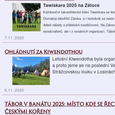
Tawiskara 2025 na Zátoce
Každoroční lukostřelecké klání Tawiskara se le
Osmaka) tábořišti Zátoka, a i tentokrát se nes
dobré nálady a přátelské soutěživosti. Na Zátoc
woodcrafterů, ale i z ostatních organizací. Táboř
7.11. 2025
Ohládnutí za Kiwendothou
Letošní Kiwendotha byla orga
a proto jsme se na poslední Ve
Strážcovskou louku v Losinác
6.11. 2025
TÁBOR V BANÁTU 2025: MÍSTO KDE SE ŘEC
ČESKÝMI KOŘENY