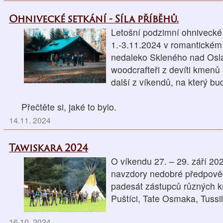
Ohnivecké setkání - Síla příběhů.
Letošní podzimní ohnivecké
1.-3.11.2024 v romantickém
nedaleko Skleného nad Osla
woodcrafteři z devíti kmenů a
další z víkendů, na který b
Přečtěte si, jaké to bylo.
14.11. 2024
Tawiskara 2024
O víkendu 27. – 29. září 202
navzdory nedobré předpověd
padesát zástupců různých km
Puštíci, Tate Osmaka, Tuss
16.10. 2024