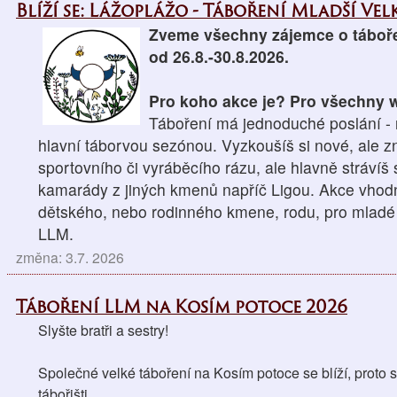
Blíží se: Lážoplážo - Táboření Mladší Velk
Zveme všechny zájemce o táboře
od 26.8.-30.8.2026.
Pro koho akce je? Pro všechny wo
Táboření má jednoduché poslání - n
hlavní táborvou sezónou. Vyzkoušíš si nové, ale z
sportovního či vyráběcího rázu, ale hlavně strávíš
kamarády z jiných kmenů napříč Ligou. Akce vhodná
dětského, nebo rodinného kmene, rodu, pro mladé 
LLM.
změna: 3.7. 2026
Táboření LLM na Kosím potoce 2026
Slyšte bratři a sestry!
Společné velké táboření na Kosím potoce se blíží, proto si
tábořišti. 