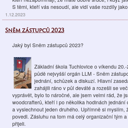
S těmi, kteří vás nesoudí, ale vidí vaše rozdíly jako.
1.12.2023
Sněm zástupců 2023
Jaký byl Sněm zástupců 2023?
Základní škola Tuchlovice o víkendu 20.-2
půdě nejvyšší orgán LLM - Sněm zástupc
jednání, schůzek a diskuzí. Hlavní zased
zahájili ráno v půl deváté a rozešli se v
vyprávět, bylo to náročné, ale jsem velmi rád, že j
woodcrafterů, kteří i po několika hodinách jedná
a vyslechnout jeden druhého. Upřímně si myslím, 
povedl. Zásluhu na tom má celý organizační tým a 
přijeli.