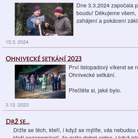
Dne 3.3.2024 započala p
boudu! Děkujeme všem, kt
zahájení a pokácení zá
15.3. 2024
Ohnivecké setkání 2023
Prví listopadový víkend se 
Ohnivecké setkání.
Přečtěte si, jaké bylo.
3.12. 2023
Drž se...
Držte se těch, kteří, i když se mýlíte, vás nebudou 
kteří nezapomínají, že máte dobré srdce, i když jst