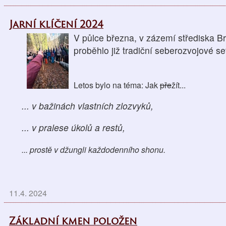
Jarní klíčení 2024
V půlce března, v zázemí střediska B
proběhlo již tradiční seberozvojové se
Letos bylo na téma: Jak
pře
žít...
... v bažinách vlastních zlozvyků,
... v pralese úkolů a restů,
...
prostě v džungli každodenního shonu.
11.4. 2024
Základní kmen položen