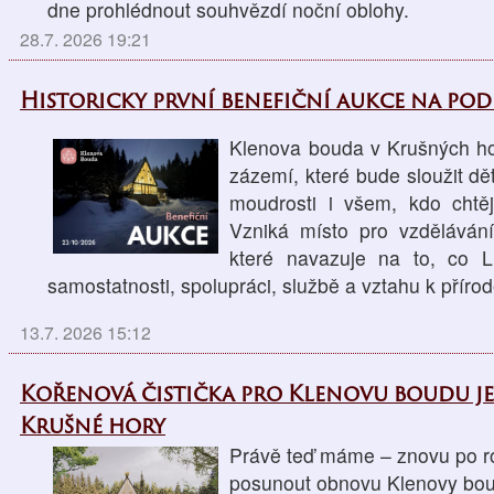
dne prohlédnout souhvězdí noční oblohy.
28.7. 2026 19:21
Historicky první benefiční aukce na po
Klenova bouda v Krušných ho
zázemí, které bude sloužit d
moudrosti i všem, kdo chtěj
Vzniká místo pro vzdělávání
které navazuje na to, co L
samostatnosti, spolupráci, službě a vztahu k přírod
13.7. 2026 15:12
Kořenová čistička pro Klenovu boudu j
Krušné hory
Právě teď máme – znovu po ro
posunout obnovu Klenovy boud