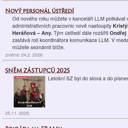
Nový personál ústředí
Od nového roku můžete v kanceláři LLM potkávat n
administrativních pracovnic nově nastoupily
Krist
Heráňová – Any.
Tým ústředí dále rozšířil
Ondřej
zastává roli koordinátora komunikace LLM. V medai
můžete seznámit blíže.
změna: 24.2. 2026
SNĚM ZÁSTUPCŮ 2025
Letošní SZ byl do slova a do p
25.11. 2025