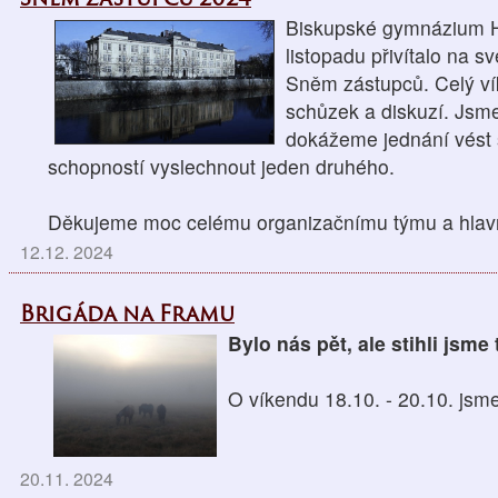
Biskupské gymnázium H
listopadu přivítalo na 
Sněm zástupců. Celý ví
schůzek a diskuzí. Jsm
dokážeme jednání vést
schopností vyslechnout jeden druhého.
Děkujeme moc celému organizačnímu týmu a hlavně 
12.12. 2024
Brigáda na Framu
Bylo nás pět, ale stihli jsm
O víkendu 18.10. - 20.10. jsme
20.11. 2024