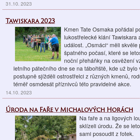
31.10. 2023
Tawiskara 2023
Kmen Tate Osmaka pořádal posl
lukostřelecké klání Tawiskara 
událost. „Osmáci“ měli skvěle 
špatného počasí, které se let
noční přeháňky na osvěžení 
letního pátečního dne se na tábořiště, kde už bylo
postupně sjížděli ostrostřelci z různých kmenů, ro
téměř osmdesát příznivců této pravidelné akce.
14.10. 2023
Úroda na Faře v Michalových Horách
Na faře a na ligových l
sklízeli úrodu. Že se le
sami posoudit z fotek.