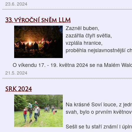
23.6. 2024
33. výroční sněm LLM
Zazněl buben,
zazářila čtyři světla,
vzplála hranice,
proběhla nejslavnostnější ch
O víkendu 17. - 19. května 2024 se na Malém Wal
21.5. 2024
SRK 2024
Na krásné Soví louce, z jedn
svah, bylo o prvním květno
Sešli se tu staří známí i úpl