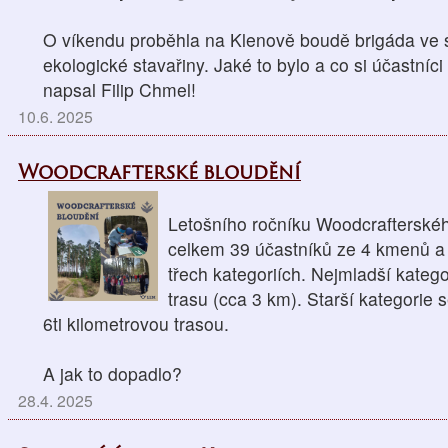
O víkendu proběhla na Klenově boudě brigáda ve
ekologické stavařiny. Jaké to bylo a co si účastníci
napsal Filip Chmel!
10.6. 2025
Woodcrafterské bloudění
Letošního ročníku Woodcrafterskéh
celkem 39 účastníků ze 4 kmenů a 
třech kategoriích. Nejmladší kategor
trasu (cca 3 km). Starší kategorie s
6ti kilometrovou trasou.
A jak to dopadlo?
28.4. 2025