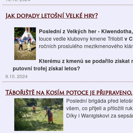
Jak dopady letošní Velké hry?
Poslední z Velkých her - Kiwendotha
louce vedle klubovny kmene Trilobit
v C
ročních proslulého mezikmenového klán
Kterému z kmenů se podařilo získat 
putovní trofej získal letos?
9.10. 2024
Tábořiště na Kosím potoce je připraveno,
Poslední brigáda před letoš
všem, co přijeli a přiložili ruk
Díky i Wanigiskovi za sepsá