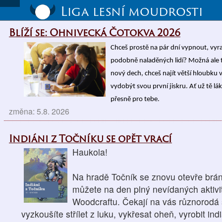
Liga lesní moudrosti
Blíží se: Ohnivecká Čotokva 2026
Chceš prostě na pár dní vypnout, vyrazi
podobně naladěných lidí? Možná ale t
nový dech, chceš najít větší hloubku v
vydobýt svou první jiskru. Ať už tě l
přesně pro tebe.
změna: 5.8. 2026
Indiáni z Točníku se opět vrací
Haukola!
Na hradě Točník se znovu otevře brána
můžete na den plný nevídaných aktivit
Woodcraftu. Čekají na vás různorodá s
vyzkoušíte střílet z luku, vykřesat oheň, vyrobit in