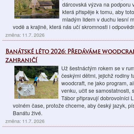
dárcovská výzva na podporu v
která přispěje k tomu, aby tot
mladým lidem v duchu lesní mo
vodě a krajině, která nás učí skromnosti i odpovědn
změna: 11.7. 2026
Banátské léto 2026: Předáváme woodcra
zahraničí
Už šestnáctým rokem se v r
českými dětmi, jejichž rodiny t
woodcraft, ne jako program, al
venku, učit se samostatnosti, 
Tábor připravují dobrovolníci 
volném čase, protože chceme, aby český jazyk, pís
Banátu živé.
změna: 11.7. 2026