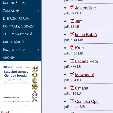
Kalendárium
Jezerní lidé
Základny
»
pdf, 771 kB
Diskuzní fórum
Jilm
Kontakty, Odkazy
»
pdf, 83 kB
Tapety na pozadí
kmen Bobrů
pdf, 1.44 MB
Kruh dárců
Kruh
Projekty LLM
»
pdf, 1.35 MB
Archiv
»
Lacerta Peta
pdf, 456 kB
Mawadani
pdf, 754 kB
Omaha
pdf, 186 kB
Osmaka Opo
pdf, 13.07 MB
Projekt: