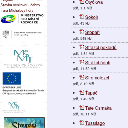
Otyókwa
Stavba venkovní učebny
pdf, 1.1 MB
Fara Michalovy hory
Sokoli
pdf, 43 kB
Stopaři
pdf, 548 kB
Strážci pokladů
pdf, 1.84 MB
Strážci údolí
pdf, 11.52 MB
Stromolezci
pdf, 8.19 MB
Ťapáč
pdf, 1.49 MB
Tate Osmaka
pdf, 10.11 MB
Tussilago