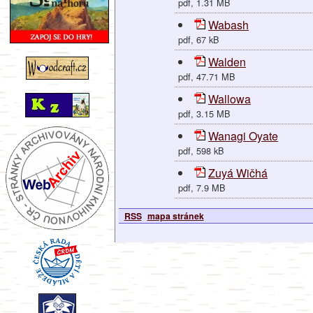
pdf, 1.31 MB
Wabash
pdf, 67 kB
Walden
pdf, 47.71 MB
Wallowa
pdf, 3.15 MB
Wanagi Oyate
pdf, 598 kB
Zuyá Wičhá
pdf, 7.9 MB
RSS
mapa stránek