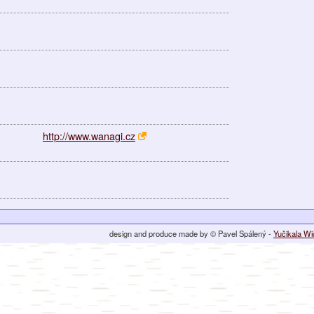
http://www.wanagi.cz
design and produce made by © Pavel Spálený -
Yučikala W