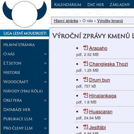
Kalendárium
Dat. her
Základny
Hlavní stránka
» O nás »
Výročky kmenů
Liga lesní moudrosti
Výroční zprávy kmenů 
Hlavní stránka
Arapaho
O nás
»
pdf, 2.52 MB
E.T.Seton
»
Changleska Thozi
pdf, 1.25 MB
Historie
»
Drum bun
Woodcraft
»
pdf, 757 kB
Návody (Hau Kóla)
Hinajankaga
Orlí pera
»
pdf, 1.8 MB
Databáze her
Huascaran
pdf, 24.64 MB
Publikace LLM
»
Jestřábi
Pro členy LLM
»
pdf, 5.85 MB