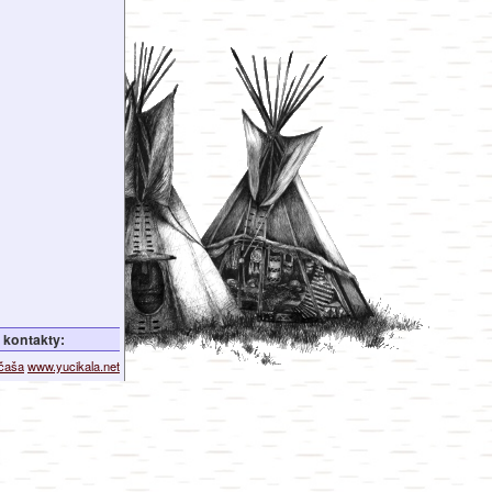
kontakty:
ičaša
www.yucikala.net