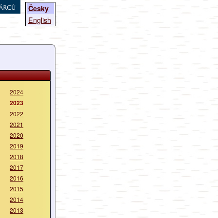
árců
Česky
English
2024
2023
2022
2021
2020
2019
2018
2017
2016
2015
2014
2013