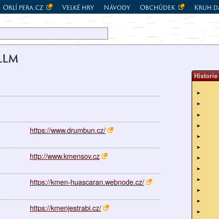
Orlí pera.cz
Velké hry
Návody
Obchůdek
Kruh d
LLM
Historie
https://www.drumbun.cz/
http://www.kmensov.cz
https://kmen-huascaran.webnode.cz/
https://kmenjestrabi.cz/