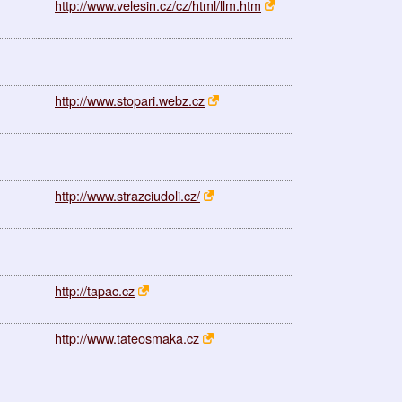
http://www.velesin.cz/cz/html/llm.htm
http://www.stopari.webz.cz
http://www.strazciudoli.cz/
http://tapac.cz
http://www.tateosmaka.cz