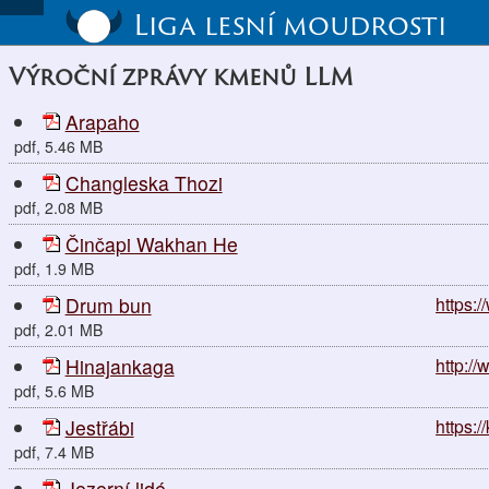
Liga lesní moudrosti
Výroční zprávy kmenů LLM
Arapaho
pdf, 5.46 MB
Changleska Thozi
pdf, 2.08 MB
Činčapi Wakhan He
pdf, 1.9 MB
Drum bun
https:
pdf, 2.01 MB
Hinajankaga
http:/
pdf, 5.6 MB
Jestřábi
https:/
pdf, 7.4 MB
Jezerní lidé