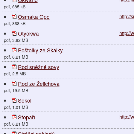
pdf, 685 kB
Osmaka Opo
http:/
pdf, 868 kB
Otyókwa
http://
pdf, 3.82 MB
Poštolky ze Skalky
pdf, 6.21 MB
Rod sněžné sovy
pdf, 2.5 MB
Rod ze Želichova
pdf, 19.5 MB
Sokoli
pdf, 1.01 MB
Stopaři
http:/
pdf, 6.21 MB
Strážci pokladů