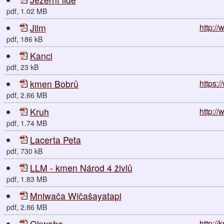
pdf, 1.02 MB
Jilm
http:/
pdf, 186 kB
Kanci
pdf, 23 kB
kmen Bobrů
https:
pdf, 2.66 MB
Kruh
http://
pdf, 1.74 MB
Lacerta Peta
pdf, 730 kB
LLM - kmen Národ 4 živlů
pdf, 1.83 MB
Mniwača Wičašayatapi
pdf, 2.86 MB
Okwaho
http:/